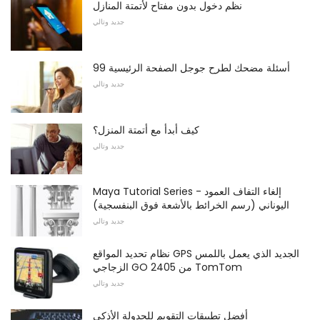
نظم دخول بدون مفتاح لأتمتة المنازل
جديد وتالي
99 أسئلة مضحك لطرح جوجل الصفحة الرئيسية
جديد وتالي
كيف أبدأ مع أتمتة المنزل؟
جديد وتالي
Maya Tutorial Series - إلغاء التفاف العمود
اليوناني (رسم الخرائط بالأشعة فوق البنفسجية)
جديد وتالي
نظام تحديد المواقع GPS الجديد الذي يعمل باللمس
الزجاجي GO 2405 من TomTom
جديد وتالي
أفضل تطبيقات التقويم للجدولة الأذكى