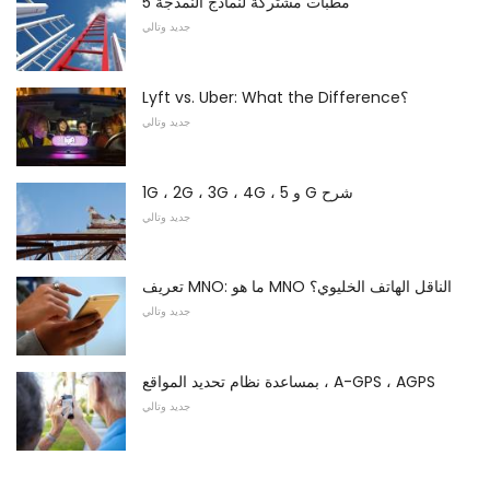
5 مطبات مشتركة لنماذج النمذجة
جديد وتالي
Lyft vs. Uber: What the Difference؟
جديد وتالي
1G ، 2G ، 3G ، 4G ، و 5 G شرح
جديد وتالي
تعريف MNO: ما هو MNO الناقل الهاتف الخليوي؟
جديد وتالي
بمساعدة نظام تحديد المواقع ، A-GPS ، AGPS
جديد وتالي