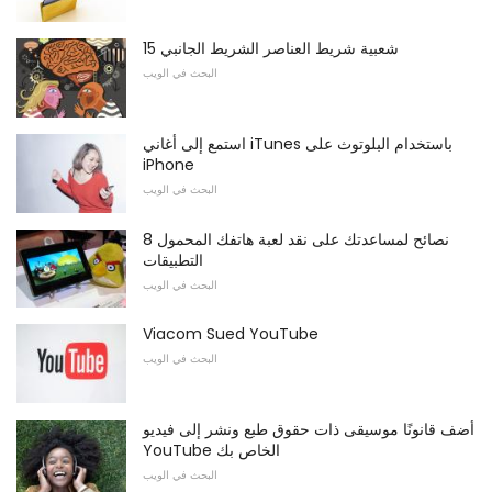
15 شعبية شريط العناصر الشريط الجانبي
البحث في الويب
استمع إلى أغاني iTunes باستخدام البلوتوث على
iPhone
البحث في الويب
8 نصائح لمساعدتك على نقد لعبة هاتفك المحمول
التطبيقات
البحث في الويب
Viacom Sued YouTube
البحث في الويب
أضف قانونًا موسيقى ذات حقوق طبع ونشر إلى فيديو
YouTube الخاص بك
البحث في الويب