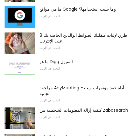
ما هي مواقع Google وما سبب استخدامها؟
البحث في الويب
8 طرق لإثبات طفلتك الضوابط الوالدين الخاصة بك
على الإنترنت
البحث في الويب
ما هو Digg السيول
البحث في الويب
مراجعة AnyMeeting - أداة عقد مؤتمرات ويب
مجانية
البحث في الويب
كيفية إزالة المعلومات الشخصية من Zabasearch
البحث في الويب