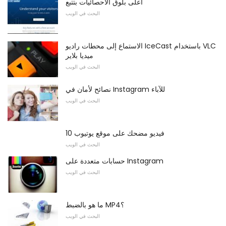
أعلى بلوق الاحصائيات بتتبع
البحث في الويب
الاستماع إلى محطات راديو IceCast باستخدام VLC
ميديا ​​بلاير
البحث في الويب
نصائح لأمان في Instagram للآباء
البحث في الويب
10 فيديو مضحك على موقع يوتيوب
البحث في الويب
حسابات متعددة على Instagram
البحث في الويب
ما هو بالضبط MP4؟
البحث في الويب