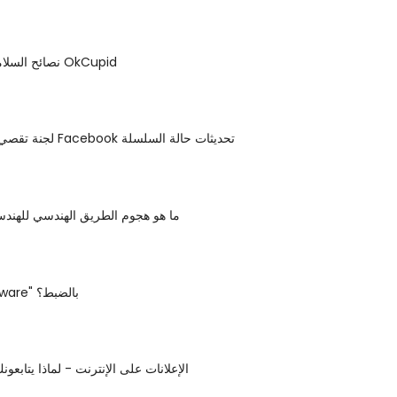
نصائح السلامة لمستخدمي OkCupid
لجنة تقصي الحقائق حول Facebook تحديثات حالة السلسلة
ما هو هجوم الطريق الهندسي للهندسة
ما هو "Scareware" بالضبط؟
الإعلانات على الإنترنت - لماذا يتابعو