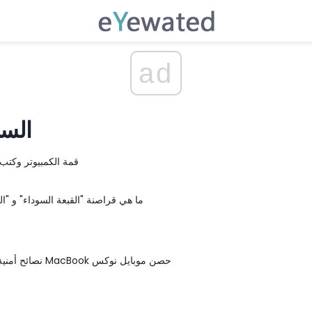
ad
السل
قمة الكمبيوتر وكتب
ما هي قراصنة "القبعة السوداء" و "الق
5 نصائح أمنية لجعل جهاز MacBook حصن موبايل نوكس