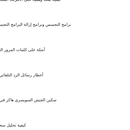
4 برامج التجسس وبرامج إزالة البرامج التجس
أمثلة على كلمات المرور ال
أخطار رسائل الرد التلقائ
BackTrack: سكين الجيش السويسري هاكر في
كيفية تحليل سج