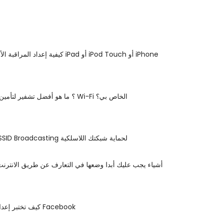
كيفية إعداد المراقبة الأبوية على جهاز iPad أو iPod Touch أو iPhone
WPA2؟ WEP؟ ما هو أفضل تشفير لتأمين Wi-Fi الخاص بي؟
تعطيل خدمة SSID Broadcasting لحماية شبكتك اللاسلكية
7 أشياء يجب عليك أبدا وضعها في التعارف عن طريق الانترن
كيف تختبر إعدادات خصوصية Facebook