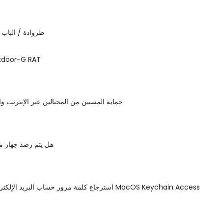
Sub7 طروادة / البا
kdoor-G RAT
حماية المسنين من المحتالين عبر الإنترنت وا
هل يتم رصد جهاز م
استرجاع كلمة مرور حساب البريد الإلكتروني باستخدام MacOS Keychain Access