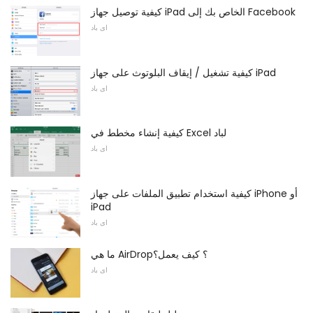
كيفية توصيل جهاز iPad الخاص بك إلى Facebook
اى باد
كيفية تشغيل / إيقاف البلوتوث على جهاز iPad
اى باد
كيفية إنشاء مخطط في Excel لباد
اى باد
كيفية استخدام تطبيق الملفات على جهاز iPhone أو
iPad
اى باد
ما هي AirDrop؟ كيف يعمل؟
اى باد