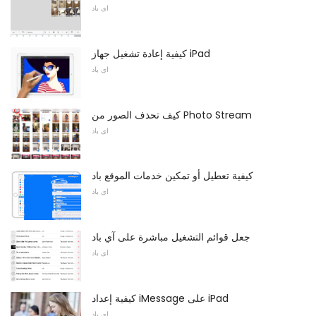
اى باد
كيفية إعادة تشغيل جهاز iPad
اى باد
كيف تحذف الصور من Photo Stream
اى باد
كيفية تعطيل أو تمكين خدمات الموقع باد
اى باد
جعل قوائم التشغيل مباشرة على آي باد
اى باد
كيفية إعداد iMessage على iPad
اى باد