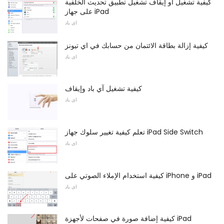
كيفية تشغيل أو إيقاف تشغيل تطبيق تحديث الخلفية
على جهاز iPad
اى باد
كيفية إزالة بطاقة الائتمان من حسابك في اي تيونز
اى باد
كيفية تشغيل آي باد وإيقاف
اى باد
تعلم كيفية تغيير سلوك جهاز iPad Side Switch
اى باد
كيفية استخدام الإملاء الصوتي على iPhone و iPad
اى باد
كيفية إضافة صورة في صفحات لأجهزة iPad