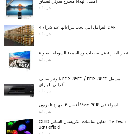
أفضل الهدايا مسرح منزلي لعشاق
شراء أدلة
4 العوامل التي يجب مراعاتها عند شراء DVR
شراء أدلة
تبحر البحرية في صفقات مع الجمعة السوداء السنوية
شراء أدلة
بايونير يضيف BDP-85FD / BDP-88FD مشغل
أقراص بلو راي
شراء أدلة
أفضل 6 أجهزة تلفزيون Vizio للشراء في 2018
شراء أدلة
OLED مقابل شاشات الكريستال السائل: TV Tech
Battlefield
شراء أدلة