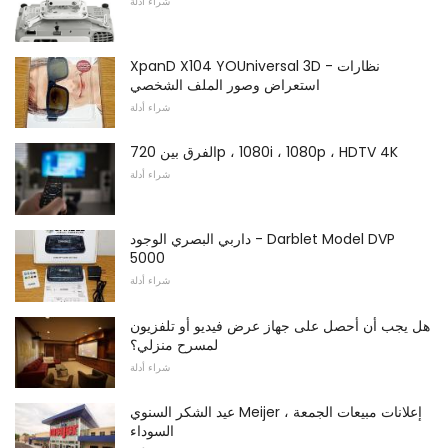
شراء أدلة
XpanD X104 YOUniversal 3D نظارات -
استعراض وصور الملف الشخصي
شراء أدلة
الفرق بين 720p ، 1080i ، 1080p ، HDTV 4K
شراء أدلة
داربي البصري الوجود - Darblet Model DVP
5000
شراء أدلة
هل يجب أن أحصل على جهاز عرض فيديو أو تلفزيون
لمسرح منزلي؟
شراء أدلة
عيد الشكر السنوي Meijer ، إعلانات مبيعات الجمعة
السوداء