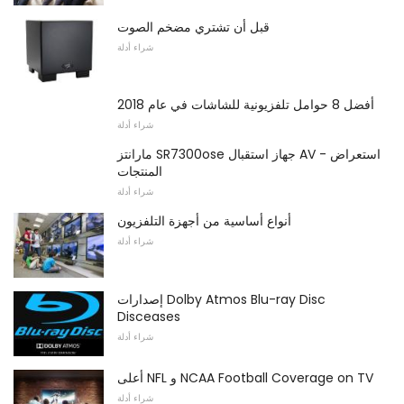
قبل أن تشتري مضخم الصوت
شراء أدلة
أفضل 8 حوامل تلفزيونية للشاشات في عام 2018
شراء أدلة
مارانتز SR7300ose جهاز استقبال AV - استعراض
المنتجات
شراء أدلة
أنواع أساسية من أجهزة التلفزيون
شراء أدلة
إصدارات Dolby Atmos Blu-ray Disc
Disceases
شراء أدلة
أعلى NFL و NCAA Football Coverage on TV
شراء أدلة