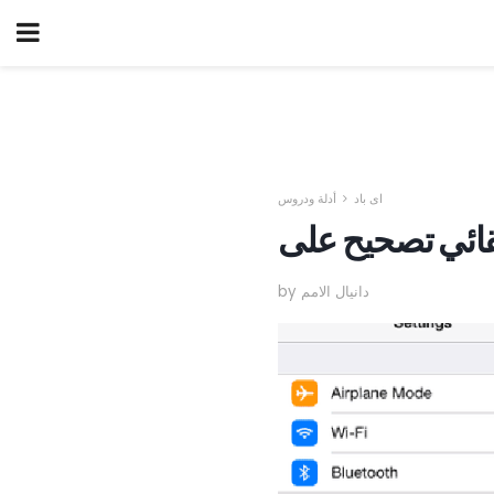
اى باد
أدلة ودروس
by دانيال الامم