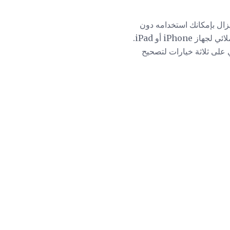
 يزال بإمكانك استخدامه دون
الحاجة إلى تصحيح الأخطاء المطبعية تلقائيًا أثناء الكتابة. بشكل افتراضي ، يتم تشغيل ميزة التدقيق الإملائي لجهاز iPhone أو iPad.
ي على ثلاثة خيارات لتصحيح