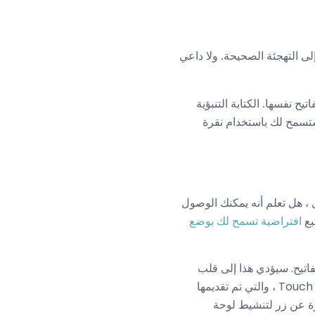
لى التهجئة الصحيحة. ولا داعي
اتيح نفسها. الكتابة التنبؤية
 ستسمح لك باستخدام نقرة
 المثال ، هل تعلم أنه يمكنك الوصول
بع
افتراضية تسمح لك بوضع
سفل على لوحة المفاتيح. سيؤدي هذا إلى قلب
المفاتيح وتسمح لك بتحريك أصابعك لتحريك المؤشر. إذا كان جهاز iPhone الخاص بك يدعم خاصية Touch 3D ، والتي تم تقديمها
بارة عن زر لتنشيط لوحة