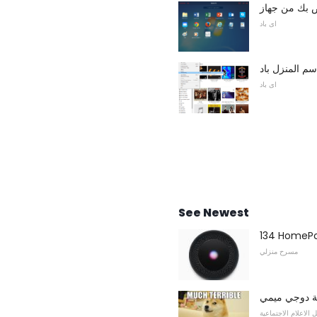
اى باد
سم المنزل باد
اى باد
See Newest
مسرح منزلي
ة دوجي ميمي
 الاعلام الاجتماعية