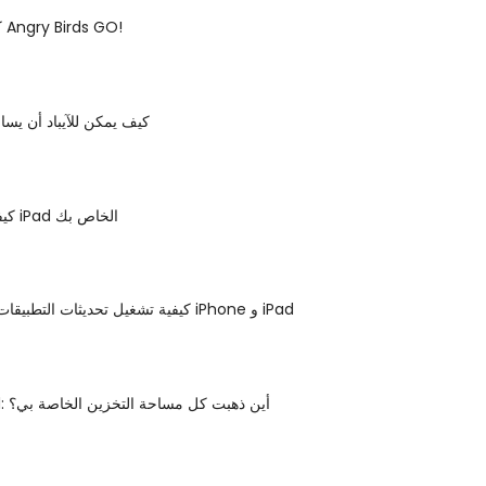
كيف للفوز في Angry Birds GO!
كيف يمكن للآيباد أن يسا
كيفية تأمين جهاز iPad الخاص بك
كيفية تشغيل تحديثات التطبيقات التلقائية على iPhone و iPad
استخدام iPad: أين ذهبت كل مساحة التخزين الخاصة بي؟