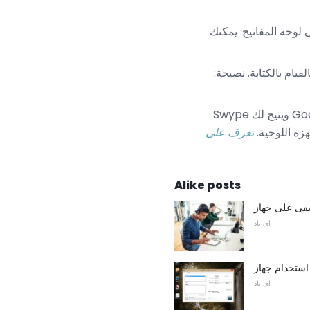
 على لوحة المفاتيح. يمكنك
 الميكروفون وسيتيح Siri صوتك بالقيام بالكتابة. نصيحة:
يمكنك أيضًا تغيير لوحة المفاتيح تمامًا. لدى Google تطبيق لوحة مفاتيح يحتوي على ميزات تشبه Google ويتيح لك Swype
هزة اللوحية.
تعرف على
Alike posts
اى باد
اى باد