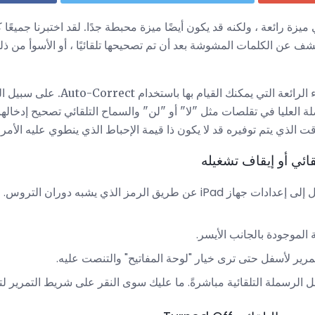
يزة رائعة ، ولكنه قد يكون أيضًا ميزة محبطة جدًا. لقد اختبرنا جميعًا ك
ف عن الكلمات المشوشة بعد أن تم تصحيحها تلقائيًا ، أو الأسوأ من ذلك
يمكنك القيام بها باستخدام Auto-Correct. على سبيل المثال ،
ة العليا في تقلصات مثل "لا" أو "لن" والسماح التلقائي تصحيح إدخالها 
ت الذي يتم توفيره قد لا يكون ذا قيمة الإحباط الذي ينطوي عليه الأمر.
ائي أو إيقاف تشغيله
 طريق الرمز الذي يشبه دوران التروس. (
 الموجودة بالجانب الأيسر.
تمرير لأسفل حتى ترى خيار "لوحة المفاتيح" والتنصت عليه.
فل الرسملة التلقائية مباشرةً. ما عليك سوى النقر على شريط التمرير لت