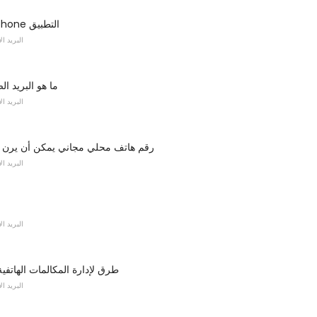
X-Lite softphone التطبيق
البريد ا
ما هو البريد ا
البريد ا
رقم هاتف محلي مجاني يمكن أن يرن ه
البريد ا
البريد ا
5 طرق لإدارة المكالمات الهاتفي
البريد ا