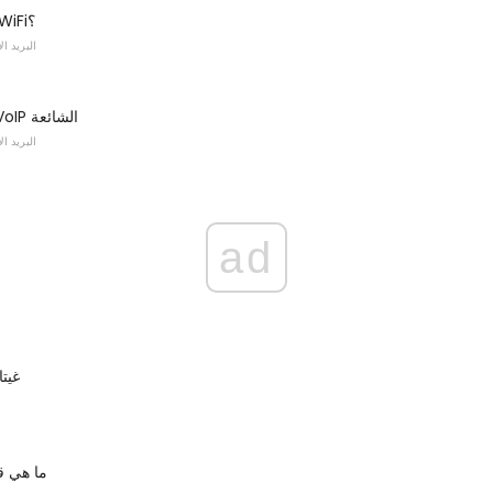
ما هو Skype WiFi؟
البريد ا
معظم برامج VoIP الشائعة
البريد ا
ad
غيت
ما هي قا