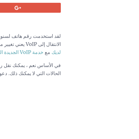
لقد استخدمت رقم هاتف لسنوات 
الانتقال إلى VoIP يعني تغيير مزود خدمة الهاتف ورقم الهاتف أيضًا. هل ما زال بإمكانك استخدام رقم هاتف PSTN
لديك
مع
خدمة VoIP الجديدة الخاصة بك
الحالات التي لا يمكنك ذلك. دعو