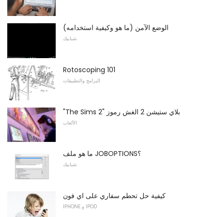
الوضع الآمن (ما هو وكيفية استخدامه)
شبابيك
Rotoscoping 101
البرامج والتطبيقات
"The Sims 2" بلاي ستيشن 2 الغش رموز
الألعاب
ما هو ملف JOBOPTIONS؟
شبابيك
كيفية حل تحطم سفاري على اي فون
IPHONE و IPOD