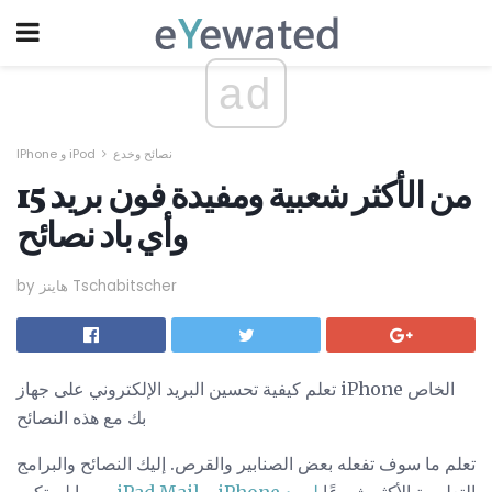
ad
نصائح وخدع
IPhone و iPod
15 من الأكثر شعبية ومفيدة فون بريد
وأي باد نصائح
by هاينز Tschabitscher
تعلم كيفية تحسين البريد الإلكتروني على جهاز iPhone الخاص
بك مع هذه النصائح
تعلم ما سوف تفعله بعض الصنابير والقرص. إليك النصائح والبرامج
التعليمية الأكثر شيوعًا
لبريد iPhone و iPad Mail
. ربما لم تكن