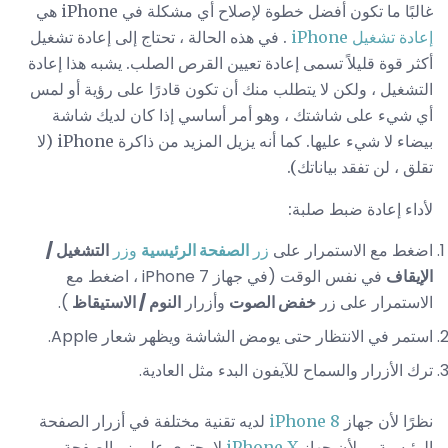
غالبًا ما تكون أفضل خطوة لإصلاح أي مشكلة في iPhone هي
إعادة تشغيل iPhone
. في هذه الحالة ، تحتاج إلى إعادة تشغيل
أكثر قوة قليلاً تسمى إعادة تعيين القرص الصلب. يشبه هذا إعادة
التشغيل ، ولكن لا يتطلب منك أن تكون قادرًا على رؤية أو لمس
أي شيء على شاشتك ، وهو أمر أساسي إذا كان لديك شاشة
بيضاء لا شيء عليها. كما أنه يزيل المزيد من ذاكرة iPhone (لا
تقلق ، لن تفقد بياناتك).
لأداء إعادة ضبط صلبة:
اضغط مع الاستمرار على
زر
الصفحة الرئيسية
وزر
التشغيل /
الإيقاف
في نفس الوقت (في جهاز iPhone 7 ، اضغط مع
الاستمرار على زر
خفض الصوت
وأزرار
النوم / الاستيقاظ
).
استمر في الانتظار حتى يومض الشاشة ويظهر شعار Apple.
ترك الأزرار والسماح للآيفون البدء مثل العادية.
نظرًا لأن جهاز
iPhone 8
لديه تقنية مختلفة في أزرار الصفحة
الرئيسية ، ولأن جهاز
iPhone X
لا يحتوي على زر الصفحة