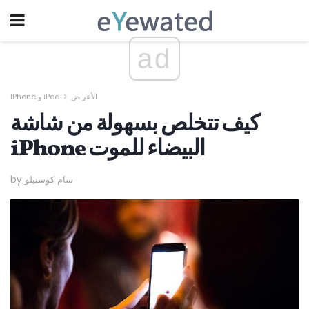
ad
الأعراض
IPhone و iPod
كيف تتخلص بسهولة من شاشة
iPhone البيضاء للموت
by سام كوستيلو