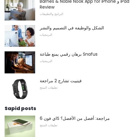
Barnes & Noble Nook App for iPhone و iPad
Review
البرامج والتطبيقات
الشكل والوظيفة في التصميم والنشر
البرمجيات
برهان رقمي يمنع طباعة Snafus
البرمجيات
فيتبيت تشارج 2 مراجعة
تعليقات المنتج
Sapid posts
اي فون 6S مراجعة: أفضل من الأفضل؟
تعليقات المنتج