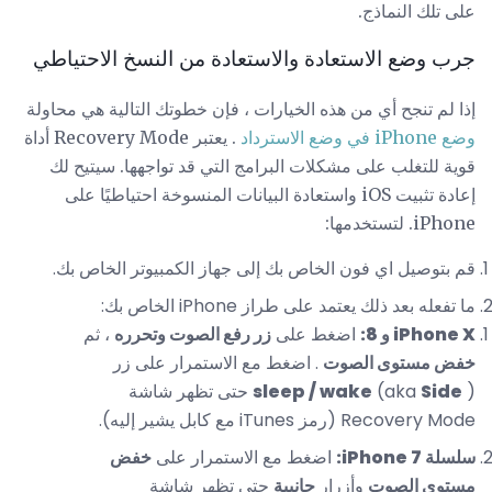
على تلك النماذج.
جرب وضع الاستعادة والاستعادة من النسخ الاحتياطي
إذا لم تنجح أي من هذه الخيارات ، فإن خطوتك التالية هي محاولة
وضع iPhone في وضع الاسترداد
. يعتبر Recovery Mode أداة
قوية للتغلب على مشكلات البرامج التي قد تواجهها. سيتيح لك
إعادة تثبيت iOS واستعادة البيانات المنسوخة احتياطيًا على
iPhone. لتستخدمها:
قم بتوصيل اي فون الخاص بك إلى جهاز الكمبيوتر الخاص بك.
ما تفعله بعد ذلك يعتمد على طراز iPhone الخاص بك:
iPhone X و 8:
اضغط على
زر رفع الصوت وتحرره
، ثم
خفض مستوى الصوت
. اضغط مع الاستمرار على زر
Side
(aka
sleep / wake
) حتى تظهر شاشة
Recovery Mode (رمز iTunes مع كابل يشير إليه).
سلسلة iPhone 7:
اضغط مع الاستمرار على
خفض
مستوى الصوت
وأزرار
جانبية
حتى تظهر شاشة