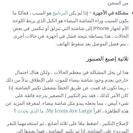
من السجن.
مشكلة في الأجهزة
- إذا لم يكن
البرنامج
هو السبب ، فغالبًا ما
يكون السبب وراء الشاشة البيضاء هو الكبل الذي يربط اللوحة
الأم لجهاز iPhone إلى شاشته التي تنزلق أو تنكسر. في بعض
الحالات ، هذا ببساطة نتيجة فشل في أجهزة. في حالات أخرى
، يتم فصل الموصل بعد سقوط الهاتف.
ثلاثية إصبع الصنبور
هذا لن يحل المشكلة في معظم الحالات ، ولكن هناك احتمال
خارجي بعدم وجود شاشة بيضاء للموت على الإطلاق. بدلاً من ذلك
، ربما تكون قد قمت عن طريق الخطأ بتشغيل تكبير الشاشة. إذا
كان الأمر كذلك ، فقد يتم التكبير / التصغير بدرجة فائقة على
شيء أبيض ، مما يجعله يبدو مثل شاشة بيضاء. لمعرفة المزيد عن
هذه الظاهرة ، اقرأ
My Icons Are Large.
ما الذي يحدث
؟
لإصلاح التكبير ، اضغط معًا على ثلاثة أصابع ، ثم استخدمهما للنقر
المزدوج على الشاشة. إذا تم تكبير الشاشة ، فهذا يعيدها إلى