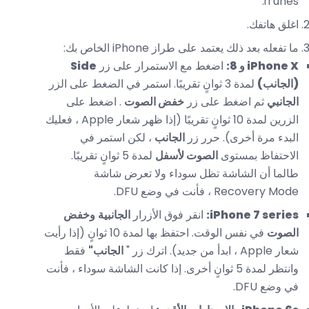
iTunes.
اغلق هاتفك.
ما تفعله بعد ذلك يعتمد على طراز iPhone الخاص بك:
iPhone X و 8:
اضغط مع الاستمرار على زر
Side
(الجانب)
لمدة 3 ثوانٍ تقريبًا. استمر في الضغط على الزر
الجانبي
ثم اضغط على زر
خفض الصوت
. اضغط على
الزرين لمدة 10 ثوانٍ تقريبًا (إذا ظهر شعار Apple ، فعليك
البدء مرة أخرى). حرر زر
الجانب
، لكن استمر في
الاحتفاظ بمستوى
الصوت لأسفل
لمدة 5 ثوانٍ تقريبًا.
طالما أن الشاشة تظل سوداء ولا تعرض شاشة
Recovery Mode ، فأنت في وضع DFU.
iPhone 7 series:
انقر فوق الأزرار
الجانبية
وخفض
الصوت
في نفس الوقت. احتفظ بها لمدة 10 ثوانٍ (إذا رأيت
شعار Apple ، ابدأ من جديد). اترك زر "
الجانب"
فقط
وانتظر لمدة 5 ثوانٍ أخرى. إذا كانت الشاشة سوداء ، فأنت
في وضع DFU.