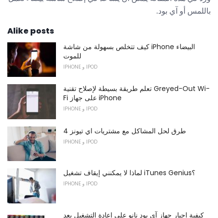
باللمس أو آي بود.
Alike posts
كيف تتخلص بسهولة من شاشة iPhone البيضاء
للموت
IPHONE و IPOD
تعلم طريقة بسيطة لإصلاح تقنية Greyed-Out Wi-
Fi على جهاز iPhone
IPHONE و IPOD
4 طرق لحل المشاكل مع مشتريات اي تيونز
IPHONE و IPOD
لماذا لا يمكنني إيقاف تشغيل iTunes Genius؟
IPHONE و IPOD
كيفية إجبار جهاز آي بود نانو على إعادة التشغيل بعد