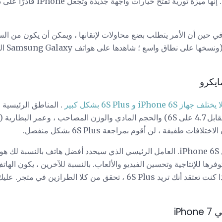
المحتوى الرئيسي الذي تشاهده. إنها 
ين أن الأمر يتطلب بضع محاولات لإتقانها ، ويمكن أن يكون من الس
فتوقع أن
ا يختلف جهاز iPhone 6S و 6S Plus بشكل كبير
. المناطق الرئيسية 
فات طفيفة ، لن أقوم بمراجعة 6S Plus بشكل منفصل.
إن iPhone 6S Plus رائع مثل iPhone 6S. العامل الرئيسي الذي سيحدد أفضل هاتف 
فرها للإنتاجية وتحسين الفيديو والألعاب. بالنسبة للآخرين ، يكون الهات
أيديهم أو جيوبهم / محافظهم. إذا كنت تعتقد أنك تريد 6S Plus ، تحقق من كلا
iPh