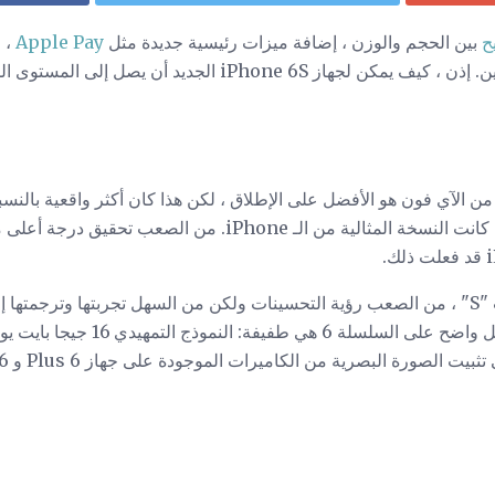
بين الحجم والوزن ، إضافة ميزات رئيسية جديدة مثل
Apple Pay
، و
مثل عمر البطارية وسعة التخزين. إذن ، كيف يمكن لجهاز iPhone 6S ا
بأي طراز آخر. أنا أزعم أن الـ 6 كانت النسخة المثالية من الـ one
كما هو الحال مع جميع طرازات "S" ، من الصعب رؤية التحسينات ولكن من السهل تجربتها وترج
التي تجعل من 6S متفوقة بشكل واضح على 