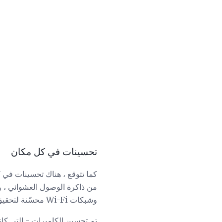
تحسينات في كل مكان
وشبكات Wi-Fi محسّنة لتحقيق أداء أسرع.
تم تحسين الكاميرات - التي كا