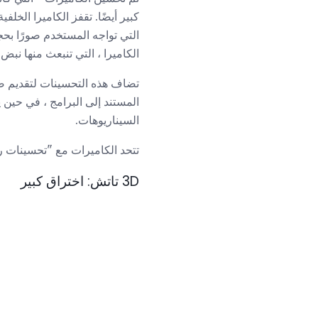
كبير أيضًا. تقفز الكاميرا الخلفية من 8 ميغابكسل إلى 12 وتضيف القدرة على تس
الكاميرا ، التي تنبعث منها نب
السيناريوهات.
تتحد الكاميرات مع "تحسينات رئيسية أخرى" في السلسلة 6S - وه
3D تاتش: اختراق كبير