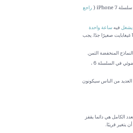
راجع
يشغل
فيه
ساعة واحدة
، ويحتاج نظام التشغيل iOS نفسه إلى 2-4 غيغابايت ، يكون حجم 16 غيغابايت صغيرًا جدًا. يجب
في سلسلة 6S أسرع من الماسح الضوئي في السلسلة 6 ،
. أظن أن العديد من الناس سيكونون
6. هذه ليست مفاجأة: نماذج العدد الكامل هي دائما يقفز