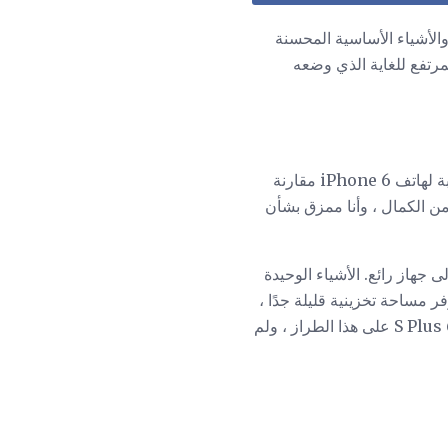
الأشياء الأساسية المحسنة
لجديد أن يصل إلى المستوى المرتفع للغاية الذي وضعه
من المبتذل القول بأن كل جيل من الآي فون هو الأفضل على الإطلاق ، لكن هذا كان أكثر واقعية بالنسبة لهاتف iPhone 6 مقارنة
iPh. من الصعب تحقيق درجة أعلى من الكمال ، وأنا ممزق بشأن
متها إلى جهاز رائع. الأشياء الوحيدة
السلسلة 6 هي طفيفة: النموذج التمهيدي 16 جيجا بايت يوفر مساحة تخزينية قليلة جدًا ،
سيكون من الرائع الحصول على تثبيت الصورة البصرية من الكاميرات الموجودة على جهاز 6 Plus و 6 S Plus على هذا الطراز ، ولم