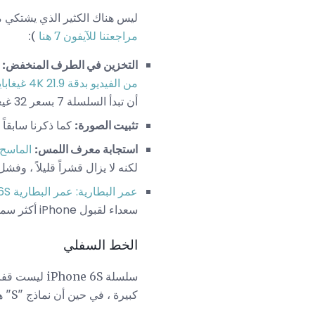
ليس هناك الكثير الذي يشتكي منه في سلسلة 6S ، ولكن يجب على Apple تحسين 
مراجعتنا للآيفون 7 هنا
):
التخزين في الطرف المنخفض:
يو
من الفيديو بدقة 4K 21.9 غيغابايت
أن تبدأ السلسلة 7 بسعر 32 غيغابايت.
تثبيت الصورة:
كما ذكرنا سابقاً ، سيكون من الأفضل
استجابة معرف اللمس:
الماسح
لكنه لا يزال قشراً قليلاً ، وف
عمر البطارية: عمر البطارية 6S '
سعداء لقبول iPhone أكثر سمكا إذا كان لديه عمر أطول للبطارية.
الخط السفلي
كبيرة ، في حين أن نماذج "S" هي التحسينات على أسلافهم. هذا هو نمط أبل لسنوات ومن غير المرجح أن يتغير قريبًا.