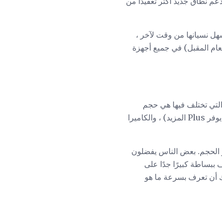
ميزة ثورية تفتح خيارات واجهة جديدة وتجعل iPhone قادرًا على دعم نطاق جديد أكثر تعقيدًا من
هل نسيانها من وقت لآخر ،
 تكون متكاملة للغاية (ونسخها على نطاق واسع ؛ شاهدها على هواتف Samsung Galaxy العام المقبل) في جميع أجهزة
التي تختلف فيها هي حجم
الشاشة (5.5 بوصة في Plus مقابل 4.7 على 6S) والحجم المادي والوزن المصاحب ، وعمر البطارية (يوفر Plus المزيد) ، والكاميرا
بالنسبة لك هو الحجم. بعض الناس يفضلون
ف ببساطة كبيرًا جدًا على
 الطرازين في متجر. عليك أن تعرف بسرعة ما هو