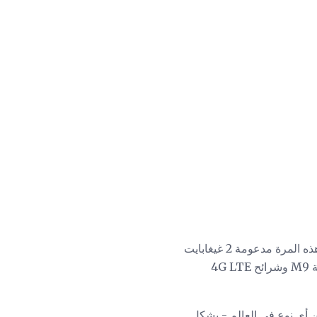
كما تتوقع ، هناك تحسينات في كل مكان ، بدءًا من قلب الهاتف. بنيت 6S حول معالج أبل A9 64 بت ، هذه المرة مدعومة 2 غيغابايت
من ذاكرة الوصول العشوائي ، ومضاعفة 1 غيغابايت في الجيل السابق. كما ستجد معالجًا مدمجًا للحركة M9 وشرائح 4G LTE
ن أي نوع في العالم - بشكل