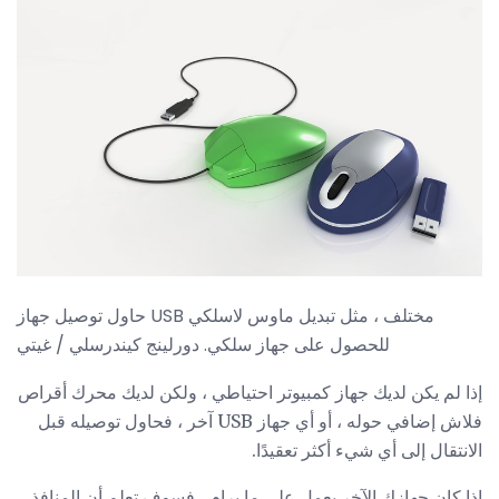
حاول توصيل جهاز USB مختلف ، مثل تبديل ماوس لاسلكي
للحصول على جهاز سلكي. دورلينج كيندرسلي / غيتي
إذا لم يكن لديك جهاز كمبيوتر احتياطي ، ولكن لديك محرك أقراص
فلاش إضافي حوله ، أو أي جهاز USB آخر ، فحاول توصيله قبل
الانتقال إلى أي شيء أكثر تعقيدًا.
إذا كان جهازك الآخر يعمل على ما يرام ، فسوف تعلم أن المنافذ