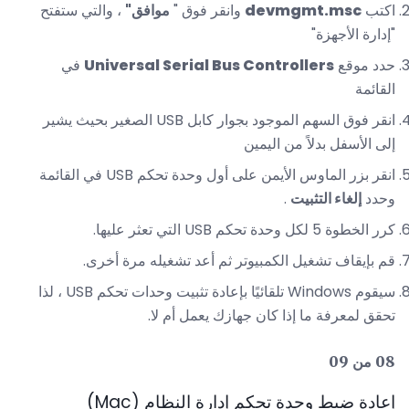
اكتب
devmgmt.msc
وانقر فوق "
موافق"
، والتي ستفتح
"إدارة الأجهزة"
حدد موقع
Universal Serial Bus Controllers
في
القائمة
انقر فوق السهم الموجود بجوار كابل USB الصغير بحيث يشير
إلى الأسفل بدلاً من اليمين
انقر بزر الماوس الأيمن على أول وحدة تحكم USB في القائمة
وحدد
إلغاء التثبيت
.
كرر الخطوة 5 لكل وحدة تحكم USB التي تعثر عليها.
قم بإيقاف تشغيل الكمبيوتر ثم أعد تشغيله مرة أخرى.
سيقوم Windows تلقائيًا بإعادة تثبيت وحدات تحكم USB ، لذا
تحقق لمعرفة ما إذا كان جهازك يعمل أم لا.
08 من 09
إعادة ضبط وحدة تحكم إدارة النظام (Mac)