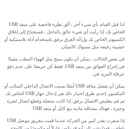
لذا قبل القيام بأي شيء آخر ، ألق نظرة فاحصة على منفذ USB
الخاص بك. إذا رأيت أي شيء عالق بالداخل ، فستحتاج إلى إغلاق
الكمبيوتر الخاص بك وإزالة العرق برفق باستخدام أداة بلاستيكية أو
خشبية رفيعة مثل مسواك الأسنان.
في بعض الحالات ، يمكن أن يكون منتج مثل الهواء المعلب مفيدًا
في إخراج العوائق من منفذ USB. فقط كن حريصًا على عدم دفع
عرقلة المزيد في.
يمكن أن تفشل منافذ USB أيضًا بسبب الاتصال الداخلي السائب أو
المكسور. إحدى طرق اختبار ذلك هي إدخال جهاز USB الخاص بك
ثم قم بتقليص الاتصال برفق. إذا كانت متصلة وقطع اتصال لفترة
وجيزة ، فهناك مشكلة مادية مع كابل أو منفذ USB.
إذا شعرت بقدر كبير من الحركة عندما قمت بتفريق موصل USB
بلطف ، فهذا يشير إلى أنه قد يكون عازلاً أو مكسورًا من اللوحة