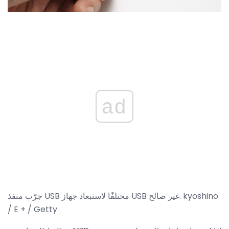
ad
جرّب منفذ USB مختلفًا لاستبعاد جهاز USB غير صالح. kyoshino
/ E + / Getty