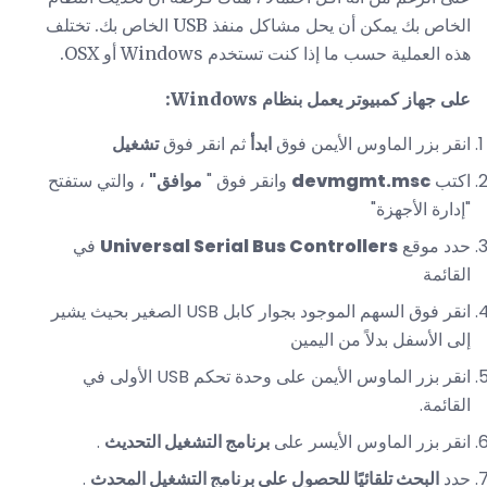
الخاص بك يمكن أن يحل مشاكل منفذ USB الخاص بك. تختلف
هذه العملية حسب ما إذا كنت تستخدم Windows أو OSX.
على جهاز كمبيوتر يعمل بنظام Windows:
انقر بزر الماوس الأيمن فوق
ابدأ
ثم انقر فوق
تشغيل
اكتب
devmgmt.msc
وانقر فوق "
موافق"
، والتي ستفتح
"إدارة الأجهزة"
حدد موقع
Universal Serial Bus Controllers
في
القائمة
انقر فوق السهم الموجود بجوار كابل USB الصغير بحيث يشير
إلى الأسفل بدلاً من اليمين
انقر بزر الماوس الأيمن على وحدة تحكم USB الأولى في
القائمة.
انقر بزر الماوس الأيسر على
برنامج التشغيل التحديث
.
حدد
البحث تلقائيًا للحصول على برنامج التشغيل المحدث
.