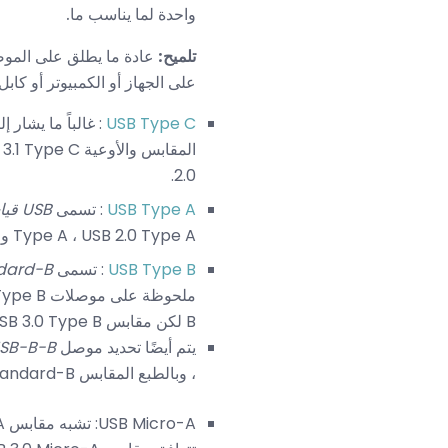
واحدة لما يناسب ما.
تلميح:
عادة ما يطلق على الم
على الجهاز أو الكمبيوتر أو كابل
USB Type C
: غالباً ما يشار 
2.0.
USB Type A
: تسمى
USB قياسي - A
Type A ، USB 2.0 Type A و USB 3.0 Type A المقابس والأوعية متوافقة فعليًا.
USB Type B
: تسمى
dard-B
B لكن مقابس USB 3.0 Type B غير متوافقة مع مقابس USB 2.0 Type B أو USB 1.1 Type B.
يتم أيضًا تحديد موصل
SB-B-B
، وبالطبع المقابس USB 3.0 Standard-B و Powered-B كذلك.