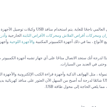
لقد كان معيار الناقل التسلسلي العالمي ناجحًا للغاية. يتم
ران
ومحركات أقراص الفلاش ومحركات الأقراص
الثابتة
الخارجية
وأذرع
 الأنواع ، بما في ذلك أجهزة الكمبيوتر المكتبية
والأجهزة اللوحية
وأجهزة
، أصبح USB شائعًا جدًا لدرجة أنك ستجد الاتصال متاحًا على أي جهاز تشبه أجهزة الكمبي
وحتى في العديد من السيارات.
أساسي للشحن. أصبح شحن USB شائعًا لدرجة أنه أصبح من السهل الآن العثور على منافذ كهر