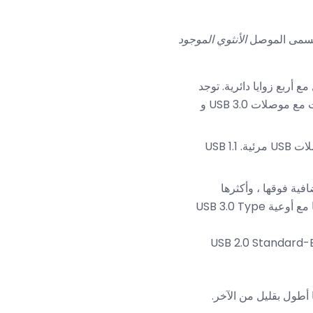
يسمى الموصل
الأنثوي الموجود
أربع زوايا دائرية. توجد
المقابس والأوعية USB 3.1 Type C فقط (وبالتالي الكابلات) ولكن تتوفر مهايئات للتوافق مع الوصلات مع موصلات USB 3.0 و
، وهذه المقابس والأوعية هي مستطيلة الشكل وهي أكثر موصلات USB مرئية. USB 1.1
فية فوقها ، وأكثرها
ملحوظة على موصلات USB 3.0 Type B. مقابس USB 1.1 Type B و USB 2.0 Type B متوافقة فعليًا مع أوعية USB 3.0 Type
معيار USB 3.0. هذا المقبس متوافق فعليًا مع مقابس USB 1.1 و USB 2.0 Standard-B
ًا ، أحدهما أطول بقليل من الآخر.