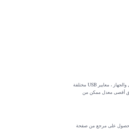
يمكن أن تدعم أجزاء النظام المتصل بواسطة USB ، بما في ذلك المضيف (مثل الكمبيوتر) والكبل والجهاز ، معايير USB مختلفة
حقيق أقصى معدل ممكن من
لحصول على مرجع من صفحة