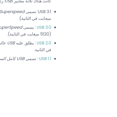
كانت هناك ثلاثة معايير USB رئيسية ، 3.1 هي الأحدث:
USB 3.1: تسمى
Superspeed +
ميجابت في الثانية).
USB 3.0
: يسمى
SuperSpeed
(5120 ميغابت في الثانية).
USB 2.0
: يطلق عليه
USB عالي السرعة
في الثانية.
USB 1.1
: تسمى
USB كامل السرعة