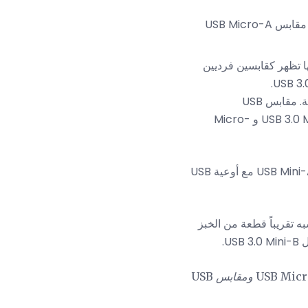
مقابس USB 2.0 Micro-A صغيرة جدًا ومستطيلة الشكل ، تشبه مقابس USB نوع A من عدة جوانب. مقابس USB Micro-A
USB 3.0 Micro-B متطابقة تقريبًا مع مقابس USB 3.0 Micro-A في أنها تظهر كقابسين فرديين
مقابس USB 2.0 Micro-B صغيرة جدًا ومستطيلة ، لكن الزاويتين على أحد الأطراف الطويلة مشطوفة. مقابس USB
Micro-B متوافقة فعليًا مع مقابس USB 2.0 Micro-B و Micro-AB ، بالإضافة إلى مقابس USB 3.0 Micro-B و Micro-
USB Mini-A: قابس USB 2.0 Mini-A مستطيل الشكل ولكن جانب واحد أكثر تقريبًا. تتوافق مقابس USB Mini-A مع أوعية USB
جانبين ، يشبه تقريباً قطعة من الخبز
ومقابس
USB