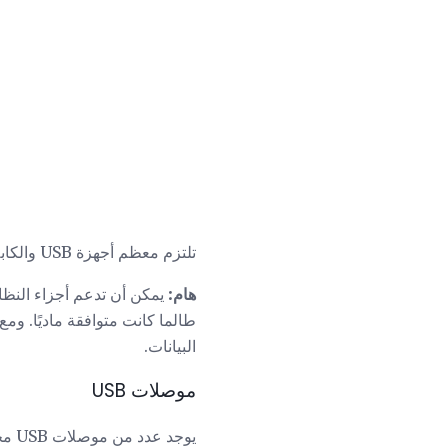
تلتزم معظم أجهزة USB والكابلات اليوم بـ USB 2.0 ، وعددًا متزايدًا إلى USB 3.0.
هام:
طالما كانت متوافقة ماديًا. و
البيانات.
موصلات USB
يوجد عدد من موصلات USB مختلفة ، وكلها تصفنا أدناه. راجع