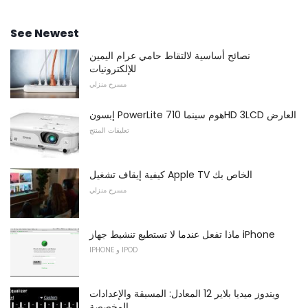
See Newest
نصائح أساسية لالتقاط حامي عرام اليمين
للإلكترونيات
مسرح منزلي
إبسون PowerLite هوم سينما 710HD 3LCD العارض
تعليقات المنتج
كيفية إيقاف تشغيل Apple TV الخاص بك
مسرح منزلي
ماذا تفعل عندما لا تستطيع تنشيط جهاز iPhone
IPHONE و IPOD
ويندوز ميديا ​​بلاير 12 المعادل: المسبقة والإعدادات
المخصصة