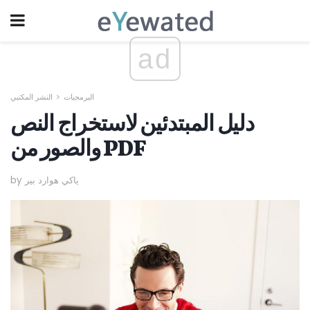
ad
البرمجيات
النشر المكتبي
دليل المبتدئين لاستخراج النص
والصور من PDF
by ياكي هوارد بير