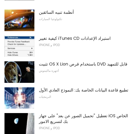
أنظمة تنبيه السائقين
تكنولوجيا السيارات
كيفية تغيير iTunes CD استيراد الإعدادات
IPHONE و IPOD
تثبيت OS X Lion باستخدام قرص DVD قابل للتمهيد
أجهزة ماكينتوش
تطبيع قاعدة البيانات الخاصة بك: النموذج العادي الأول
البرمجيات
تعطيل "تحميل الصور عن بعد" على جهاز iOS الخاص
بك لتسريع الامور
IPHONE و IPOD