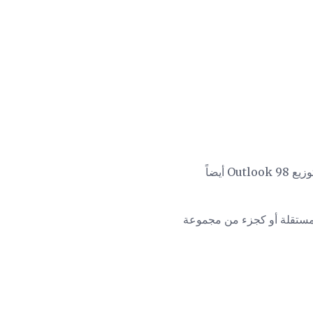
من أبريل إلى يونيو 1998 ، عرضت Microsoft النسخة الكاملة من Outlook 98 كتنزيل مجاني. تم توزيع Outlook 98 أيضاً
ام كإصدارات تجريبية لمدة 60 يومًا ، إما كبرامج مستقلة أو كجزء من مجموعة