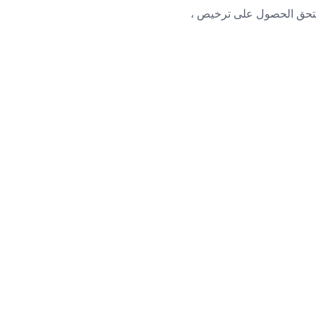
Outloo ومعرفة ما إذا كان الأمر يستحق الحصول على ترخيص ،