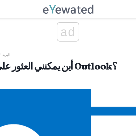
ad
البريد ا
أين يمكنني العثور على تنزيل مجاني ل Outlook؟