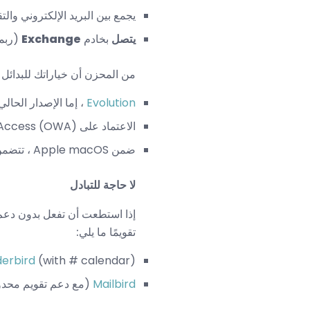
يجمع بين البريد الإلكتروني والتق
يتصل
بخادم
Exchange
(ربما 
من المحزن أن خياراتك للبدائل المجانية في Outlook م
Evolution
، إما الإصدار الحالي ضمن Linux أو إصدار ws
الاعتماد على Outlook Web Access (OWA) ربما ، إذا كان خادم Exchange الخاص بك يقدمه.
ضمن Apple macOS ، تتضمن تطبيقات
لا حاجة للتبادل
تقويمًا ما يلي:
derbird
(with # calendar)
Mailbird
(مع دعم تقويم محدو