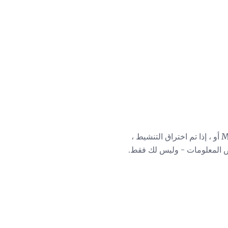
حتى إذا كان البرنامج الذي تقوم بتنزيله هو Outlook أو Office ، فستحتاج إلى تنشيطه مع Microsoft أو ، إذا تم اختراق التنشيط ،
اص المعلومات - وليس لك فقط.