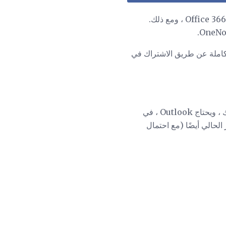
Microsoft Office Outlook ليس برنامجًا مجانيًا. يمكنك تجربة Outlook مجانا مع حساب تجريبي Office 366 ، ومع ذلك.
ائف الكاملة عن طريق الاشتراك في
النظرة ليست مجانية. لتشغيل Outlook على جهاز كمبيوتر واحد أو أكثر ، تحتاج إلى ترخيص أو اشتراك ، ويحتاج Outlook ، في
Micr. وينطبق هذا على إصدارات Outloik السابقة للتيار الحالي أيضًا (مع احتمال