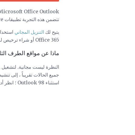
تتضمن هذه التجربة تطبيقات Microsoft Office الأخرى مثل Word و Excel و PowerPoint و OneNote.
يتيح لك
التنزيل المجاني
Office 365 أو شراء ترخيص لبرنامج Outlook بمفرده.
ماذا عن مواقع الطرف الثالث التي تو
استثناء Outlook 98 ؛ انظر أدناه).