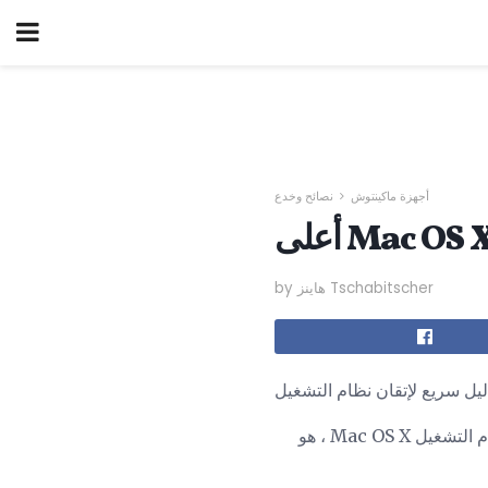
أجهزة ماكينتوش
نصائح وخدع
by هاينز Tschabitscher
اسم بسيط وواجهة بسيطة لا يمكن أن تخدع المتذوق أو المتحمسين - أو أنت. البريد ، الذي يأتي مع نظام التشغيل Mac OS X ، هو