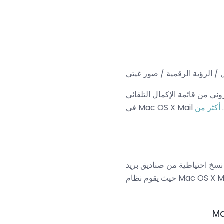
/ الرؤية الرقمية / صور غيتي
روني من قائمة الإكمال التلقائي
Mac OS X Mai الخاصة بك. إليك (كيف يمكنك معرفة ذلك)