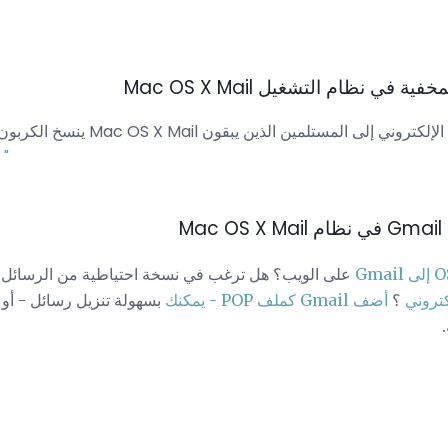
في نظام التشغيل Mac OS X Mail
ينسخ الكربون رسائلك بشكل أعمى مع نظا
أكثر من "
M
Gma
كتروني
؟
أضف Gmail كملف POP - يمكنك