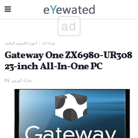
ad
شراء أدلة
أجهزة الكمبيوتر المكتبية
Gateway One ZX6980-UR308
23-inch All-In-One PC
by مارك كيرنين