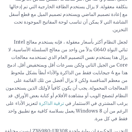
بتكلفة معقولة. لا يزال يستخدم الطاقة الخارجية التي تم إدخالها
مع إعادة تصميم الماضي ويستخدم تصميم الميل مع قطع أسفل
الشاشة التي لا يمكن أن تناسب لوحة المفاتيح الموجودة تحت
التخزين.
لجعل النظام أكثر بأسعار معقولة ، فإنه يستخدم معالج Intel
ثنائي النواة G640 بدلاً من واحد من معالج السلسلة الأساسية. لا
يزال هذا يستخدم نفس التصميم العام الذي تستخدمه معالجات
Core من الجيل الثاني ولكن بسرعات أقل وبمتخفيض أقل. ادمج
هذا مع 4 جيجابايت فقط من الذاكرة والأداء أبطأ بشكل ملحوظ
من معظم المنافسة ولكن لا يزال أفضل من تلك القائمة على
المعالجات المحمولة. يجب أن يكون كافياً لأولئك الذين يستخدمون
النظام لتصفح الويب أو مشاهدة الأفلام أو كتابة بعض الأوراق. قد
يرغب المشتري في الاستثمار في
ترقية الذاكرة
لتعزيز الأداء على
الرغم من أن Windows 8 يعمل بسلاسة كافية مع تطبيق واحد
فقط في كل مرة.
التخزين الحكيمة إن بوابة واحدة ZX6980-UR308 ليست مختلفة