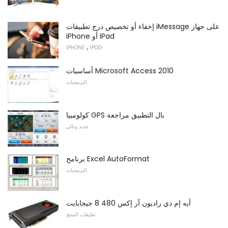
إخفاء أو تخصيص درج تطبيقات iMessage على جهاز
iPhone أو iPad
IPHONE و IPOD
أساسيات Microsoft Access 2010
البرمجيات
كولومبيا GPS بال التطبيق مراجعة
جديد وتالي
برنامج Excel AutoFormat
البرمجيات
أيه إم دي راديون آر إكس 480 8 جيجابايت
تعليقات المنتج