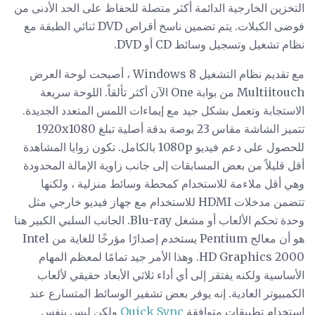
التخزين الخارجية الدائمة أكثر متصلة للحفاظ على الحد الأدنى من
فوضى الكبلات. يتم تضمين ناسخ أقراص DVD ثنائي الطبقة مع
نظام تشغيل وتسجيل وسائط CD أو DVD.
مع تقديم نظام التشغيل Windows 8 ، أصبحت لوحة العرض
Multiitouch من بوابة One الآن أكثر تألقاً. اللوحة سريعة
الاستجابة وتعمل بشكل جيد مع إيماءات اللمس المتعدد الجديدة.
تتميز الشاشة مقاس 23 بوصة بدقة أصلية تبلغ 1920x1080
للحصول على دعم فيديو 1080p بالكامل. تكون زوايا المشاهدة
أقل قليلاً من بعض المسابقات إلى جانب زاوية الإمالة المحدودة
وهي أقل ملاءمة للاستخدام كمحطة وسائط منزلية ، ولكنها
تتضمن مدخلات HDMI للاستخدام مع جهاز فيديو خارجي مثل
وحدة تحكم الألعاب أو مشغل Blu-ray. الجانب السلبي الكبير هنا
هو أن معالج Pentium يستخدم إصدارًا مؤرخًا للغاية من Intel
HD Graphics 2000. وهذا الأمر جيد تمامًا لمعظم المهام
الأساسية ولكنه يفتقر إلى أي أداء ثلاثي الأبعاد حقيقي لألعاب
الكمبيوتر العادية. إنه يوفر بعض تشفير الوسائط المتسارع عند
استخدام تطبيقات متوافقة
Quick Sync
ولكن ليس بنفس