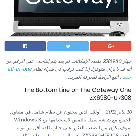
جهاز ZX6980 متعدد الإمكانات لم يعد يتم إنتاجه ، على الرغم من
أنه قد لا يزال متوفرًا.
إذا كنت ترغب في شراء نظام
all-in-one
جديد
، اتبع الرابط لمعرفة المزيد.
The Bottom Line on The Gateway One
ZX6980-UR308
10 يناير 2012
- أولئك الذين يبحثون عن نظام شامل في متناول
الجميع مع شاشة تعمل باللمس لاستخدامها مع Windows 8
سوف يكون من الصعب العثور على خيار تكلفة أقل من بوابة
واحدة ZX6980-UR308. على الرغم من كونها ذات تكلفة