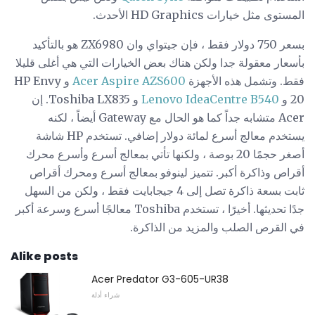
المستوى مثل خيارات HD Graphics الأحدث.
بسعر 750 دولار فقط ، فإن جيتواي وان ZX6980 هو بالتأكيد
بأسعار معقولة جدا ولكن هناك بعض الخيارات التي هي أغلى قليلا
فقط. وتشمل هذه الأجهزة
Acer Aspire AZS600
و HP Envy
20 و
Lenovo IdeaCentre B540
و Toshiba LX835. إن
Acer متشابه جداً كما هو الحال مع Gateway أيضاً ، لكنه
يستخدم معالج أسرع لمائة دولار إضافي. تستخدم HP شاشة
أصغر حجمًا 20 بوصة ، ولكنها تأتي بمعالج أسرع وأسرع محرك
أقراص وذاكرة أكبر. تتميز لينوفو بمعالج أسرع ومحرك أقراص
ثابت بسعة ذاكرة تصل إلى 4 جيجابايت فقط ، ولكن من السهل
جدًا تحديثها. أخيرًا ، تستخدم Toshiba معالجًا أسرع وسرعة أكبر
في القرص الصلب والمزيد من الذاكرة.
Alike posts
Acer Predator G3-605-UR38
شراء أدلة