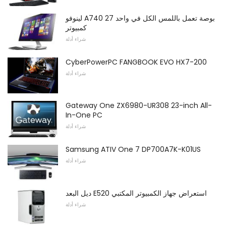
لينوفو A740 27 بوصة تعمل باللمس الكل في واحد
كمبيوتر
شراء أدلة
CyberPowerPC FANGBOOK EVO HX7-200
شراء أدلة
Gateway One ZX6980-UR308 23-inch All-
In-One PC
شراء أدلة
Samsung ATIV One 7 DP700A7K-K01US
شراء أدلة
ديل البعد E520 استعراض جهاز الكمبيوتر المكتبي
شراء أدلة