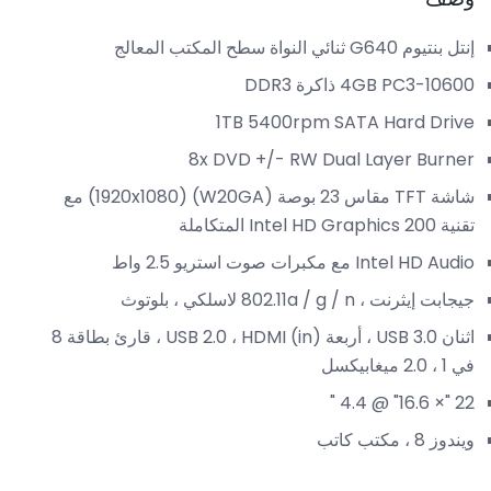
إنتل بنتيوم G640 ثنائي النواة سطح المكتب المعالج
4GB PC3-10600 ذاكرة DDR3
1TB 5400rpm SATA Hard Drive
8x DVD +/- RW Dual Layer Burner
شاشة TFT مقاس 23 بوصة (W20GA) (1920x1080) مع
تقنية Intel HD Graphics 200 المتكاملة
Intel HD Audio مع مكبرات صوت استريو 2.5 واط
جيجابت إيثرنت ، 802.11a / g / n لاسلكي ، بلوتوث
اثنان USB 3.0 ، أربعة USB 2.0 ، HDMI (in) ، قارئ بطاقة 8
في 1 ، 2.0 ميغابيكسل
22 "× 16.6" @ 4.4 "
ويندوز 8 ، مكتب كاتب