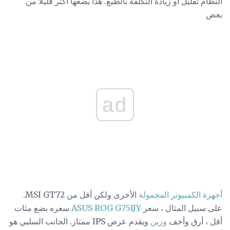
النظام تقليل أو زيادة التكلفة بالطبع. هذا يضعها أكثر قليلا من
بعض
ad
أجهزة الكمبيوتر المحمولة
الأخرى ولكن أقل من MSI GT72.
على سبيل المثال ، سعر
ASUS ROG G751JY
سعره بضع مئات
أقل ، أرق وأخف
وزين
ويقدم عرض IPS ممتاز. الجانب السلبي هو