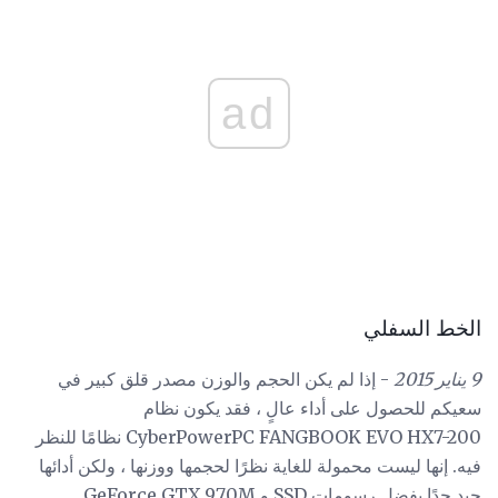
ad
الخط السفلي
9 يناير 2015
- إذا لم يكن الحجم والوزن مصدر قلق كبير في
سعيكم للحصول على أداء عالٍ ، فقد يكون نظام
CyberPowerPC FANGBOOK EVO HX7-200 نظامًا للنظر
فيه. إنها ليست محمولة للغاية نظرًا لحجمها ووزنها ، ولكن أدائها
جيد جدًا بفضل رسومات SSD و GeForce GTX 970M.