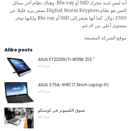
أنه ليس لديه محرك SSD أو Blu-ray. وهناك نظام آخر مماثل
الثمن هو نظام Digital Storm Krypton بسعر يزيد قليلا عن
1700 دولار. كما أنها تفتقر إلى SSD أو Blu-ray ولكنها توفر
مستوى أعلى من الدعم.
موقع الشركة المصنعة
Alike posts
ASUS ET2220IUTI-B019K 21.5 "
شراء أدلة
ASUS X75A-XH51 17.3inch Laptop PC
شراء أدلة
تسوق الكمبيوتر في كوستكو
شراء أدلة