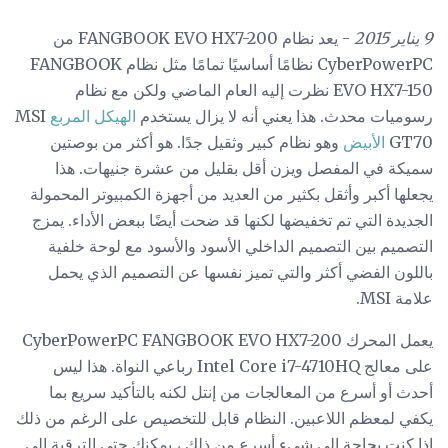
9 يناير 2015
- يعد نظام FANGBOOK EVO HX7-200 من
CyberPowerPC نظامًا أساسيًا تمامًا مثل نظام FANGBOOK
EVO HX7-150 نظرت إليه العام الماضي ولكن مع نظام
رسوميات محدث. هذا يعني أنه لا يزال يستخدم
الهيكل المربع
MSI
GT70
الأبيض
وهو نظام كبير وثقيل جدًا. هو أكثر من بوصتين
سميكة في المفصل ويزن أقل بقليل من عشرة جنيهات. هذا
يجعلها أكبر وأثقل بكثير من العديد من أجهزة الكمبيوتر المحمولة
الجديدة التي تم تخفيضها لكنها قد ضحت أيضًا ببعض الأداء. يمزج
التصميم بين التصميم الداخلي الأسود والأسود مع لوحة خلفية
باللون الفضي أكثر والتي تميز نفسها عن التصميم الذي يحمل
علامة MSI.
يعمل المحرك CyberPowerPC FANGBOOK EVO HX7-200
على معالج Intel Core i7-4710HQ رباعي النواة. هذا ليس
أحدث أو أسرع من المعالجات من إنتل لكنه بالتأكيد سريع بما
يكفي لمعظم اللاعبين. النظام قابل للتخصيص على الرغم من ذلك
إذا كنت بحاجة إلى شيء أسرع من ذلك ، يمكنك حتى الترقية إلى