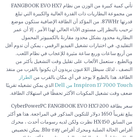
تأتي كمية كبيرة من الوزن من نظام FANGBOOK EVO HX7
من مجموعة البطاريات ذات القدرة العالية والكبيرة التي تبلغ
قدرتها 87WHr. من المؤكد أن الطاقة الإضافية ستكون موضع
ترحيب بالنظر إلى مستوى الأداء العالي لهذا الأمر ، إلا أن عمر
البطارية محدود بشكل محدود مقارنةً بالكمبيوتر المحمول
التقليدي. في اختبارات تشغيل الفيديو الرقمي ، يمكن أن تدوم أقل
من أربع ساعات وربع ساعة مثيرة للإعجاب في نظام اللعب.
وبالطبع ، ستعمل الألعاب على تقليل وقت التشغيل بأكثر من
النصف ، لذلك سيظل اللاعبون يريدون أن يكونوا بالقرب من منفذ
الطاقة. هذا بالطبع لا يوجد في أي مكان بالقرب من
الطراز
Inspiron 17 7000 Touch من Dell
الذي يمكن تشغيله تقريبًا
ضعف وقت تشغيل المكونات الأكثر تحفظًا في استهلاك الطاقة.
سعر بطاقة CyberPowerPC FANGBOOK EVO HX7-200
يبلغ تقريباً 1650 دولار للتكوين المذكور في المراجعة. هذا هو أكثر
من السابق HX-150 نظرت ولكن لديه رسومات أحدث ، محرك
أقراص الحالة الصلبة ومحرك أقراص Blu-ray. يمكن تخصيص