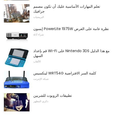
تعلم المهارات الأساسية عليك أن تكون مصمم
جرافيك
البرمجيات
إبسون PowerLite 1975W نظرة عامة على العرض
شراء أدلة
قم بإعداد Wi-Fi على Nintendo 3DS مع هذا الدليل
السهل
الألعاب
لينكسيس WRT54G كلمة السر الافتراضية
شبكة الإنترنت
تطبيقات الروبوت للشربين
ذكري المظهر