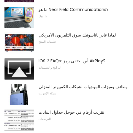
ما هو Near Field Communications؟
شبابيك
لماذا غادر باناسونيك سوق التلفزيون الأمريكي
تعليقات المنتج
IOS 7 FAQs: أين اختفى رمز AirPlay؟
البرامج والتطبيقات
وظائف وميزات الموجهات لشبكات الكمبيوتر المنزلي
شبكة الإنترنت
تقريب أرقام في جوجل جداول البيانات
البرمجيات