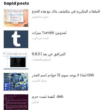
Sapid posts
الملفات المكررة في مكتشف ماك مع هذه الخدع
أجهزة ماكينتوش
ميزات Tumblr لمدونين
البحث في الويب
المرافق عن بعد 6.8.0.1
البرامج والتطبيقات
لماذا لا يوجد سوى 13 خوادم اسم الجذر DNS
شبكة الإنترنت
كيفية تثبيت حزم .deb
لينكس