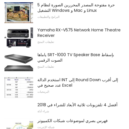
5 حرة مفتوحة المصدر المحررين الصورة لنظام
التشغيل Windows و Mac و Linux
البرامج والتطبيقات
Yamaha RX-V575 Network Home Theatre
Receiver
تعليقات المنتج
ياماها SRT-1000 TV Speaker Base بإسقاط
الصوت الرقمي
تعليقات المنتج
استخدم الدالة INT إلى Round Down إلى أقرب
عدد صحيح في Excel
البرمجيات
أفضل 4 تلفزيونات ثلاثية الأبعاد للشراء في 2018
شراء أدلة
فهرس بصري لموضوعات شبكات الكمبيوتر
شبكة الإنترنت