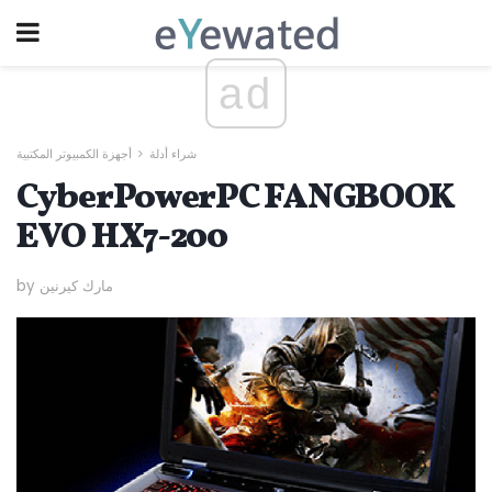
ad
شراء أدلة
أجهزة الكمبيوتر المكتبية
CyberPowerPC FANGBOOK
EVO HX7-200
by مارك كيرنين