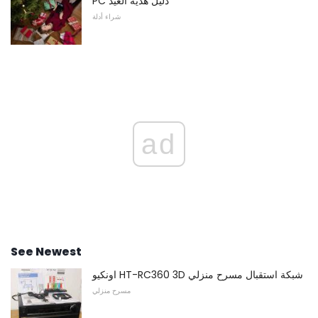
PC دليل هدية العيد
شراء أدلة
ad
See Newest
اونكيو HT-RC360 3D شبكة استقبال مسرح منزلي
مسرح منزلي