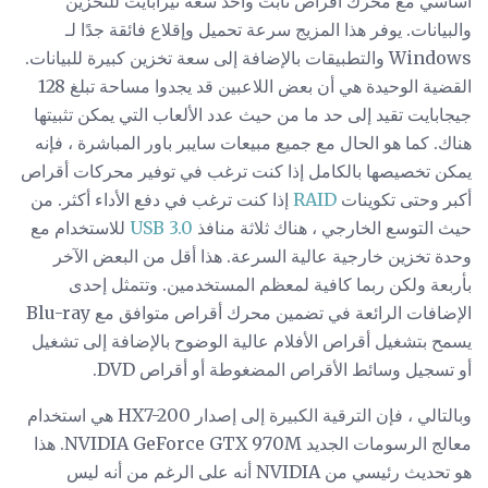
أساسي مع محرك أقراص ثابت واحد سعة تيرابايت للتخزين
والبيانات. يوفر هذا المزيج سرعة تحميل وإقلاع فائقة جدًا لـ
Windows والتطبيقات بالإضافة إلى سعة تخزين كبيرة للبيانات.
القضية الوحيدة هي أن بعض اللاعبين قد يجدوا مساحة تبلغ 128
جيجابايت تقيد إلى حد ما من حيث عدد الألعاب التي يمكن تثبيتها
هناك. كما هو الحال مع جميع مبيعات سايبر باور المباشرة ، فإنه
يمكن تخصيصها بالكامل إذا كنت ترغب في توفير محركات أقراص
أكبر وحتى تكوينات
RAID
إذا كنت ترغب في دفع الأداء أكثر. من
حيث التوسع الخارجي ، هناك ثلاثة منافذ
USB 3.0
للاستخدام مع
وحدة تخزين خارجية عالية السرعة. هذا أقل من البعض الآخر
بأربعة ولكن ربما كافية لمعظم المستخدمين. وتتمثل إحدى
الإضافات الرائعة في تضمين محرك أقراص متوافق مع Blu-ray
يسمح بتشغيل أقراص الأفلام عالية الوضوح بالإضافة إلى تشغيل
أو تسجيل وسائط الأقراص المضغوطة أو أقراص DVD.
وبالتالي ، فإن الترقية الكبيرة إلى إصدار HX7-200 هي استخدام
معالج الرسومات الجديد NVIDIA GeForce GTX 970M. هذا
هو تحديث رئيسي من NVIDIA أنه على الرغم من أنه ليس