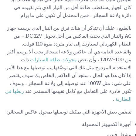
كان الجهاز يستقطب طاقة أقل من التيار الذي يتم تقييمه في
دائرة ولاعة السجائر ، فمن المحتمل أن تكون على ما يرام.
بالطبع ، عليك أن تتذكر أن هناك فرق بين التيار الذي يرسمه جهاز
AC والتيار الذي يجذبه العاكس من أجل تحويل DC 12V ~ من
النظام الكهربائي لسيارتك إلى تيار متردد بقوة 110 فولت.
والقاعدة العامة هي أن عاكس ولاعة السجائر يجب ألا يرسم أكثر
من 100-120W ، وأن بعض
محولات طاقة السيارات
ذات
الاستخدام المزدوج مثل تلك التي توصِّفها يتم توصيلها مع هذا الأمر.
إذا كان هذا هو الحال ، ستجد أن العاكس الخاص بك سوف يقتصر
على شيء مثل 100W عند توصيله إلى ولاعة السجائر ، وسوف
تكون قادرة على التعامل مع كامل تقييمها المستمر عند
ربطها في
البطارية
.
تتضمن بعض الأجهزة التي يمكنك توصيلها بمحول عاكس السجائر:
أجهزة الكمبيوتر المحمولة
مشغل فيديو