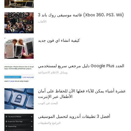
قائمة موسيقى روك باند 3 (Xbox 360، PS3، Wii)
الألعاب
كيفية انشاء اي فون جديد
دليل مرجعي سريع لمستخدمي Google Plus الجدد
وسائل الاعلام الاجتماعية
عشرة أشياء يمكن للآباء فعلها الآن للحفاظ على أمان
الأطفال عبر الإنترنت
البحث في الويب
أفضل 3 تطبيقات أندرويد لتحميل الموسيقى
البرامج والتطبيقات