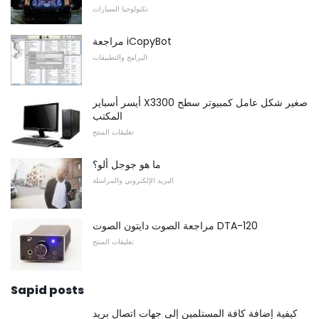
تكنولوجيا السيارات
مراجعة iCopyBot
البرامج والتطبيقات
أيسر أسباير X3300 صغير شكل عامل كمبيوتر سطح
المكتب
تعليقات المنتج
ما هو جوجل ألو؟
البريد الإلكتروني والمراسلة
مراجعة الصوت دايتون الصوت DTA-120
تعليقات المنتج
Sapid posts
كيفية إضافة كافة المستلمين إلى جهات اتصال بريد