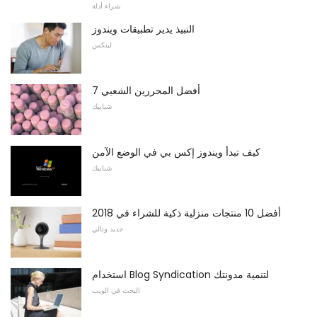
شراء أدلة
النبيذ يدير تطبيقات ويندوز
لينكس
7 أفضل المحررين الشعبي
شبابيك
كيف تبدأ ويندوز إكس بي في الوضع الآمن
شبابيك
أفضل 10 منتجات منزلية ذكية للشراء في 2018
جديد وتالي
استخدام Blog Syndication لتنمية مدونتك
البحث في الويب