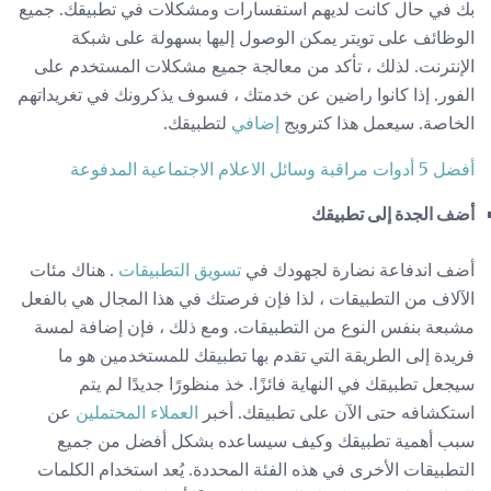
بك في حال كانت لديهم استفسارات ومشكلات في تطبيقك. جميع
الوظائف على تويتر يمكن الوصول إليها بسهولة على شبكة
الإنترنت. لذلك ، تأكد من معالجة جميع مشكلات المستخدم على
الفور. إذا كانوا راضين عن خدمتك ، فسوف يذكرونك في تغريداتهم
الخاصة. سيعمل هذا كترويج
إضافي
لتطبيقك.
أفضل 5 أدوات مراقبة وسائل الاعلام الاجتماعية المدفوعة
أضف الجدة إلى تطبيقك
أضف اندفاعة نضارة لجهودك في
تسويق التطبيقات
. هناك مئات
الآلاف من التطبيقات ، لذا فإن فرصتك في هذا المجال هي بالفعل
مشبعة بنفس النوع من التطبيقات. ومع ذلك ، فإن إضافة لمسة
فريدة إلى الطريقة التي تقدم بها تطبيقك للمستخدمين هو ما
سيجعل تطبيقك في النهاية فائزًا. خذ منظورًا جديدًا لم يتم
استكشافه حتى الآن على تطبيقك. أخبر
العملاء المحتملين
عن
سبب أهمية تطبيقك وكيف سيساعده بشكل أفضل من جميع
التطبيقات الأخرى في هذه الفئة المحددة. يُعد استخدام الكلمات