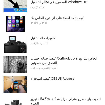
المحمول في نظام التشغيل Windows XP
شبكة الإنترنت
كيف تأخذ لقطة على اي فون الخاص بك
IPHONE و IPOD
كاميرات المستقبل
الكاميرات الرقمية
كيفية حماية حساب Outlook.com الخاص بك مع
التحقق من خطوتين
البريد الإلكتروني والمراسلة
كيفية استخدام CBS All Access
فيزيو S5451w-C2 الصوت بار مسرح منزلي مراجعة
النظام