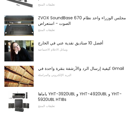
تعليقات المنتج
ZVOX SoundBase 670 مجلس الوزراء واحد نظام
الصوت - استعراض
تعليقات المنتج
أفضل 10 صناديق نقدية عني في الخارج
وسائل الاعلام الاجتماعية
كيفية إرسال الرد والأرشفة بنقرة واحدة في Gmail
البريد الإلكتروني والمراسلة
ياماها YHT-3920UBL و YHT-4920UBL و YHT-
5920UBL HTIBs
تعليقات المنتج