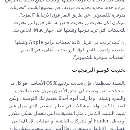
مرة واحدة. لتحديد تحديثات فردية ، قم بتوسيع القسم "تحديثات
متوفرة للكمبيوتر" عن طريق النقر فوق الارتباط "المزيد".
سيكون لكل تحديث زر تحديث خاص به. انقر فوق الزر تحديث
للتحديثات التي تريد تنزيلها وتثبيتها على جهاز Mac الخاص بك.
إذا كنت ترغب في تنزيل كافة تحديثات برامج Apple وتثبيتها
بضغطة واحدة ، فانقر فوق الزر تحديث أعلى ، في القسم
"تحديثات متوفرة للكمبيوتر".
تحديث كومبو البرمجيات
بالنسبة لمعظمنا ، فإن تحديث برنامج OS X الأساسي هو كل ما
سنحتاجه. لقد أوصيت في بعض الأحيان بتنزيل تحديث التحرير
والسرد وتثبيته ، وما زلت أقوم أحيانًا بتقديم تلك التوصية ، ولكن
فقط إذا كنت تواجه مشكلات في نظام التشغيل الذي يعمل على
تثبيت التثبيت الكامل ، مثل التطبيقات التي تتعطل بشكل متكرر
أو تعطل Finder أو الشركات الناشئة أو عمليات الإيقاف التي
تفشل في إكمالها أو تستغرق وقتًا أطول مما ينبغي. يمكنك عادة