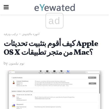
ad
أجهزة ماكينتوش
تركيب وترقية
كيف أقوم بتثبيت تحديثات Apple
OS X من متجر تطبيقات Mac؟
by توم نيلسون