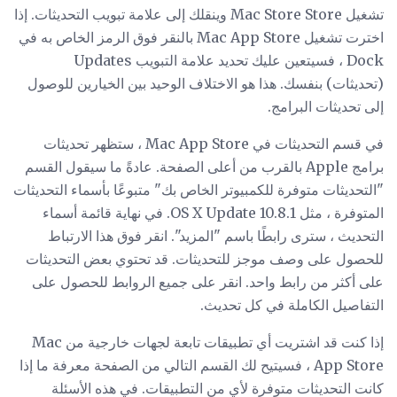
تشغيل Mac Store Store وينقلك إلى علامة تبويب التحديثات. إذا
اخترت تشغيل Mac App Store بالنقر فوق الرمز الخاص به في
Dock ، فسيتعين عليك تحديد علامة التبويب Updates
(تحديثات) بنفسك. هذا هو الاختلاف الوحيد بين الخيارين للوصول
إلى تحديثات البرامج.
في قسم التحديثات في Mac App Store ، ستظهر تحديثات
برامج Apple بالقرب من أعلى الصفحة. عادةً ما سيقول القسم
"التحديثات متوفرة للكمبيوتر الخاص بك" متبوعًا بأسماء التحديثات
المتوفرة ، مثل OS X Update 10.8.1. في نهاية قائمة أسماء
التحديث ، سترى رابطًا باسم "المزيد". انقر فوق هذا الارتباط
للحصول على وصف موجز للتحديثات. قد تحتوي بعض التحديثات
على أكثر من رابط واحد. انقر على جميع الروابط للحصول على
التفاصيل الكاملة في كل تحديث.
إذا كنت قد اشتريت أي تطبيقات تابعة لجهات خارجية من Mac
App Store ، فسيتيح لك القسم التالي من الصفحة معرفة ما إذا
كانت التحديثات متوفرة لأي من التطبيقات. في هذه الأسئلة