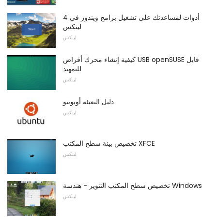
4 أدوات لمساعدتك على تشغيل برامج ويندوز في
لينكس
لينكس
كيفية إنشاء محرك أقراص USB openSUSE قابل
للتمهيد
لينكس
دليل التعبئة أوبونتو
لينكس
تخصيص بيئة سطح المكتب XFCE
لينكس
تخصيص سطح المكتب التنوير - هندسة Windows
لينكس