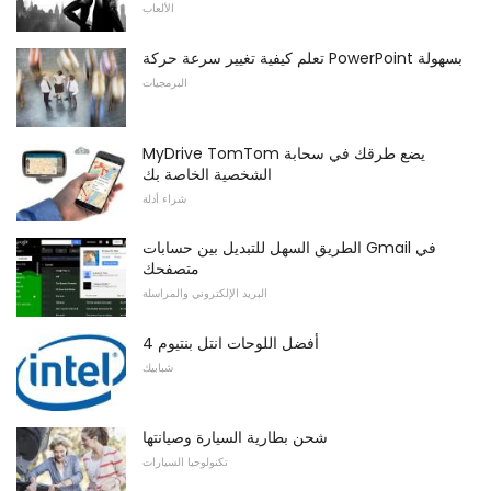
الألعاب
تعلم كيفية تغيير سرعة حركة PowerPoint بسهولة
البرمجيات
MyDrive TomTom يضع طرقك في سحابة
الشخصية الخاصة بك
شراء أدلة
الطريق السهل للتبديل بين حسابات Gmail في
متصفحك
البريد الإلكتروني والمراسلة
أفضل اللوحات انتل بنتيوم 4
شبابيك
شحن بطارية السيارة وصيانتها
تكنولوجيا السيارات