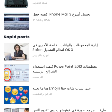
شبكة الإنترنت
كيفية جعل iPhone Mail 3 تحميل أسرع
IPHONE و IPOD
Sapid posts
إدارة المحفوظات والبيانات الخاصة الأخرى في
Safari لنظام التشغيل OS X
أجهزة ماكينتوش
كيفية استخدام PowerPoint 2010 تخطيطات
الشرائح الرئيسية
البرمجيات
هنا ما يعنيه Emojis على سناب شات حقا
البرامج والتطبيقات
ملء النص مع صورة في فوتوشوب دون تقديم النص