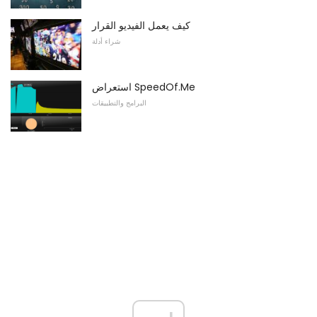
كيف يعمل الفيديو القرار
شراء أدلة
استعراض SpeedOf.Me
البرامج والتطبيقات