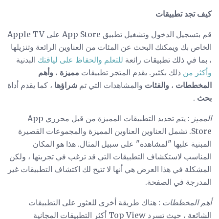
كيف تجد تطبيقات
قم بتسجيل الدخول وتشغيل تطبيق App Store على Apple TV
الخاص بك ويمكنك البحث عن المئات من العناوين الرائعة وتنزيلها
، بما في ذلك تطبيقات رائعة
للتعلم
والحفاظ على لياقتك
البدنية
وأكثر من
ذلك بكثير. يقدم المتجر تطبيقات
مميزة
،
وأهم
المخططات
،
والفئات
والمشاهدات التي تم
شراؤها
، كما يقدم أداة
بحث
.
المميز
: يتم تحديد التطبيقات المميزة من قبل محرري App
Store. تشمل العناوين العناوين المميزة والمجموعات القصيرة
المبنية عليها "لمشاهدة" على سبيل المثال. هذا هو المكان
المناسب لاستكشاف التطبيقات التي قد ترغب في تجربتها ، ولكن
المشكلة في هذا العرض هي أنها لا تتيح لك اكتشاف التطبيقات غير
المدرجة في الصفحة.
أهم المخططات
: هناك طريقة أخرى للعثور على التطبيقات
الشائعة ، حيث تسرد Top View أكثر التطبيقات المجانية