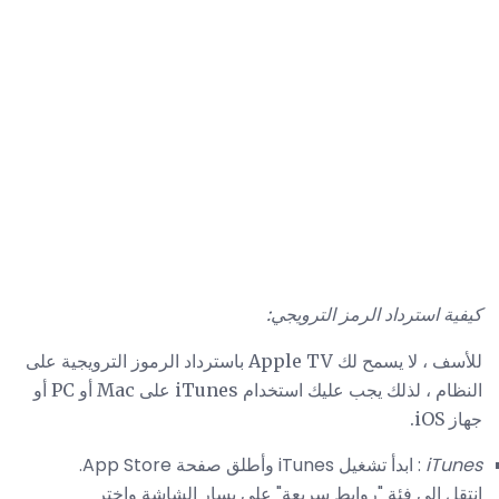
كيفية استرداد الرمز الترويجي:
للأسف ، لا يسمح لك Apple TV باسترداد الرموز الترويجية على
النظام ، لذلك يجب عليك استخدام iTunes على Mac أو PC أو
جهاز iOS.
iTunes
: ابدأ تشغيل iTunes وأطلق صفحة App Store.
انتقل إلى فئة "روابط سريعة" على يسار الشاشة واختر