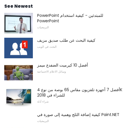
See Newest
PowerPoint للمبتدئين - كيفية استخدام
PowerPoint
البرمجيات
كيفية البحث عن طلب صديق مزيف
البحث في الويب
أفضل 10 كيرميت الضفدع ميمز
وسائل الاعلام الاجتماعية
أفضل 7 أجهزة تلفزيون مقاس 65 بوصة من نوع 4K
للشراء في 2018
شراء أدلة
كيفية إضافة الثلج وهمية إلى صورة في Paint.NET
البرمجيات