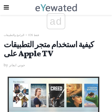
ad
IOS فقط
البرامج والتطبيقات
كيفية استخدام متجر التطبيقات
على Apple TV
by جوني ايفانز