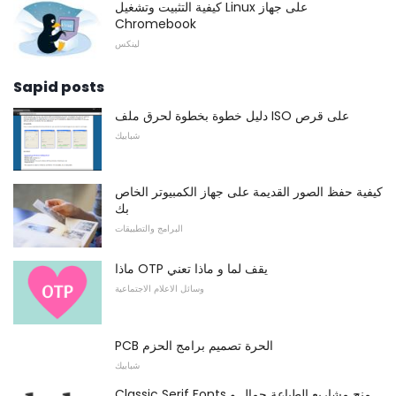
كيفية التثبيت وتشغيل Linux على جهاز
Chromebook
لينكس
Sapid posts
دليل خطوة بخطوة لحرق ملف ISO على قرص
شبابيك
كيفية حفظ الصور القديمة على جهاز الكمبيوتر الخاص
بك
البرامج والتطبيقات
ماذا OTP يقف لما و ماذا تعني
وسائل الاعلام الاجتماعية
PCB الحرة تصميم برامج الحزم
شبابيك
Classic Serif Fonts منح مشاريع الطباعة جمال و