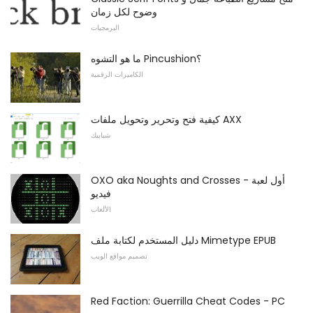
وضوح لكل زمان
البرمجيات
ما هو التشوه Pincushion؟
الكاميرات الرقمية
كيفية فتح وتحرير وتحويل ملفات AXX
شبابيك
OXO aka Noughts and Crosses - أول لعبة
فيديو
الألعاب
دليل المستخدم لكتابة ملف Mimetype EPUB
تصميم مواقع الويب
Red Faction: Guerrilla Cheat Codes - PC