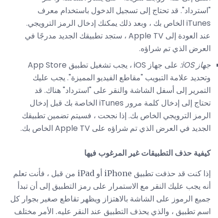
"استرداد". قد تحتاج إلى تسجيل الدخول باستخدام معرف
iTunes الخاص بك ، وبعد ذلك يمكنك إدخال الرمز الترويجي.
عند العودة إلى Apple TV ، ستجد تطبيقك الجديد مدرجًا في
العرض الذي تم شراؤه.
جهاز iOS:
على جهاز iOS ، يجب تشغيل تطبيق App Store
وتحديد علامة التبويب "مقاطع الفيديو المميزة". يجب عليك
التمرير إلى أسفل الشاشة والنقر على "استرداد" هناك. قد
تحتاج إلى إدخال كلمة مرور iTunes الخاصة بك قبل إدخال
الرمز الترويجي الخاص بك. إذا نجحت ، فسيتم تضمين تطبيقك
الجديد في العرض الذي تم شراؤه على Apple TV الخاص بك.
كيفية حذف التطبيقات غير المرغوب فيها
إذا كنت قد حذفت تطبيق iPhone أو iPad من قبل ، فأنت تعلم
أنه يجب عليك النقر مع الاستمرار على رمز التطبيق إلى أن تبدأ
جميع الرموز على الشاشة بالاهتزاز ويظهر تقاطع صغير بجوار كل
اسم تطبيق ، والذي يحذف التطبيق عند النقر عليه. الأمر مختلف