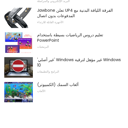
البريد الإلكتروني والمراسلة
Jawbone تعلن UP4 الفرقة اللياقة البدنية مع
المدفوعات بدون اتصال
الأجهزة القابلة للارتداء
تعليم دروس الرياضيات بسيطة باستخدام
PowerPoint
البرمجيات
'غير أصلي' Windows غير مؤهل لترقية Windows
10
البرامج والتطبيقات
ألعاب السمك (الكمبيوتر)
الألعاب