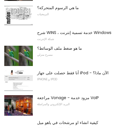
ما هي الرسوم المتحركة؟
البرمجيات
شرح WINS ، خدمة تسمية إنترنت Windows
شبكة الإنترنت
ما هو ضغط ملف الوسائط؟
مسرح منزلي
أنا فقط حصلت على جهاز iPod - الآن ماذا؟
IPHONE و IPOD
مراجعة Vonage - مزود خدمة VoIP
البريد الإلكتروني والمراسلة
كيفية انشاء او مرشحات في ياهو ميل