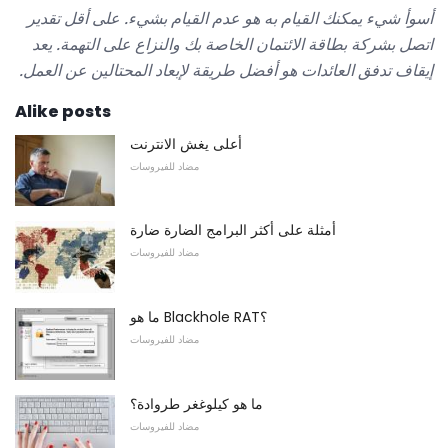
أسوأ شيء يمكنك القيام به هو عدم القيام بشيء.
على أقل تقدير
اتصل بشركة بطاقة الائتمان الخاصة بك والنزاع على التهمة.
يعد
إيقاف تدفق العائدات هو أفضل طريقة لإبعاد المحتالين عن العمل.
Alike posts
أعلى يغش الانترنت
مضاد للفيروسات
أمثلة على أكثر البرامج الضارة ضارة
مضاد للفيروسات
ما هو Blackhole RAT؟
مضاد للفيروسات
ما هو كيلوغغر طروادة؟
مضاد للفيروسات