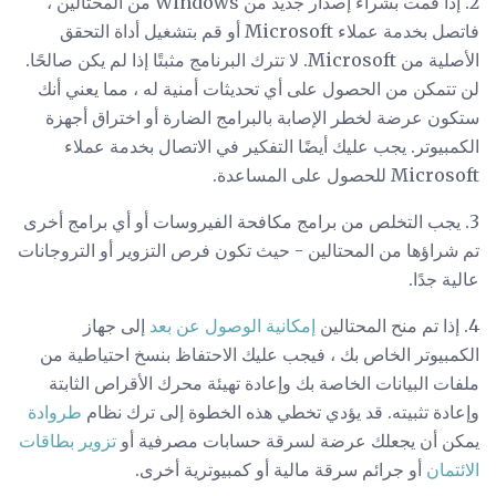
2. إذا قمت بشراء إصدار جديد من Windows من المحتالين ،
فاتصل بخدمة عملاء Microsoft أو قم بتشغيل أداة التحقق
الأصلية من Microsoft. لا تترك البرنامج مثبتًا إذا لم يكن صالحًا.
لن تتمكن من الحصول على أي تحديثات أمنية له ، مما يعني أنك
ستكون عرضة لخطر الإصابة بالبرامج الضارة أو اختراق أجهزة
الكمبيوتر. يجب عليك أيضًا التفكير في الاتصال بخدمة عملاء
Microsoft للحصول على المساعدة.
3. يجب التخلص من برامج مكافحة الفيروسات أو أي برامج أخرى
تم شراؤها من المحتالين - حيث تكون فرص التزوير أو التروجانات
عالية جدًا.
4. إذا تم منح المحتالين
إمكانية الوصول عن بعد
إلى جهاز
الكمبيوتر الخاص بك ، فيجب عليك الاحتفاظ بنسخ احتياطية من
ملفات البيانات الخاصة بك وإعادة تهيئة محرك الأقراص الثابتة
وإعادة تثبيته. قد يؤدي تخطي هذه الخطوة إلى ترك نظام
طروادة
يمكن أن يجعلك عرضة لسرقة حسابات مصرفية أو
تزوير بطاقات
الائتمان
أو جرائم سرقة مالية أو كمبيوترية أخرى.