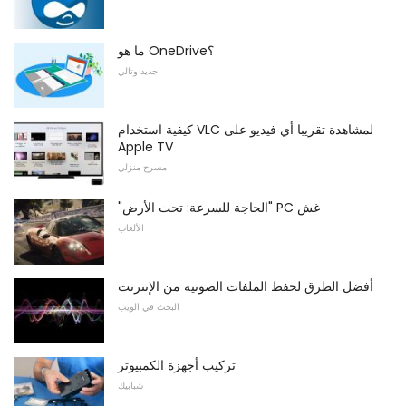
ما هو OneDrive؟
جديد وتالي
كيفية استخدام VLC لمشاهدة تقريبا أي فيديو على
Apple TV
مسرح منزلي
"الحاجة للسرعة: تحت الأرض" PC غش
الألعاب
أفضل الطرق لحفظ الملفات الصوتية من الإنترنت
البحث في الويب
تركيب أجهزة الكمبيوتر
شبابيك