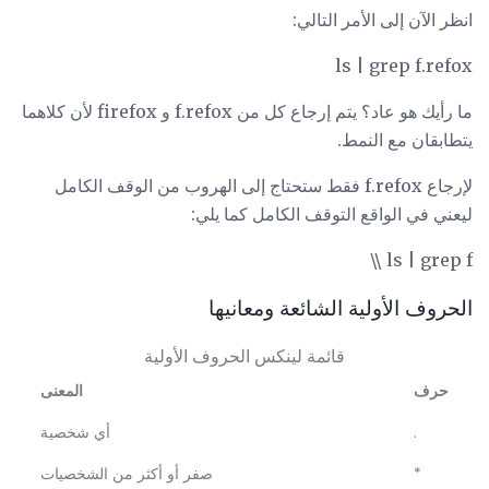
انظر الآن إلى الأمر التالي:
ls | grep f.refox
ما رأيك هو عاد؟ يتم إرجاع كل من f.refox و firefox لأن كلاهما
يتطابقان مع النمط.
لإرجاع f.refox فقط ستحتاج إلى الهروب من الوقف الكامل
ليعني في الواقع التوقف الكامل كما يلي:
ls | grep f \\
الحروف الأولية الشائعة ومعانيها
قائمة لينكس الحروف الأولية
حرف
المعنى
.
أي شخصية
*
صفر أو أكثر من الشخصيات