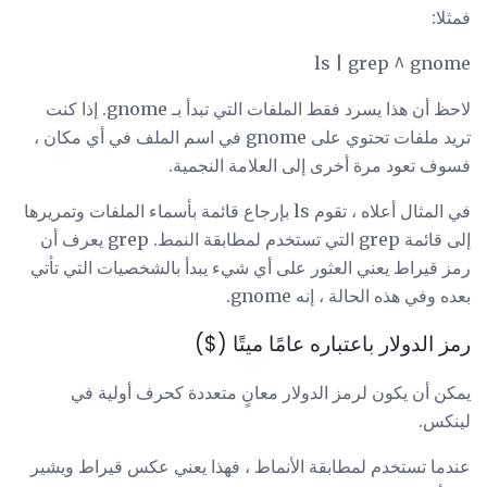
فمثلا:
ls | grep ^ gnome
لاحظ أن هذا يسرد فقط الملفات التي تبدأ بـ gnome. إذا كنت
تريد ملفات تحتوي على gnome في اسم الملف في أي مكان ،
فسوف تعود مرة أخرى إلى العلامة النجمية.
في المثال أعلاه ، تقوم ls بإرجاع قائمة بأسماء الملفات وتمريرها
إلى قائمة grep التي تستخدم لمطابقة النمط. grep يعرف أن
رمز قيراط يعني العثور على أي شيء يبدأ بالشخصيات التي تأتي
بعده وفي هذه الحالة ، إنه gnome.
رمز الدولار باعتباره عامًا ميتًا ($)
يمكن أن يكون لرمز الدولار معانٍ متعددة كحرف أولية في
لينكس.
عندما تستخدم لمطابقة الأنماط ، فهذا يعني عكس قيراط ويشير