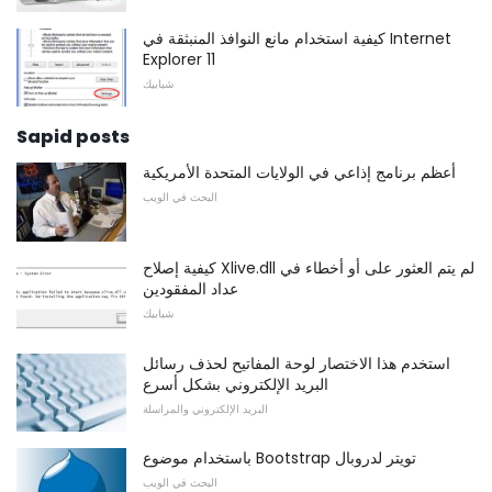
كيفية استخدام مانع النوافذ المنبثقة في Internet
Explorer 11
شبابيك
Sapid posts
أعظم برنامج إذاعي في الولايات المتحدة الأمريكية
البحث في الويب
كيفية إصلاح Xlive.dll لم يتم العثور على أو أخطاء في
عداد المفقودين
شبابيك
استخدم هذا الاختصار لوحة المفاتيح لحذف رسائل
البريد الإلكتروني بشكل أسرع
البريد الإلكتروني والمراسلة
باستخدام موضوع Bootstrap تويتر لدروبال
البحث في الويب