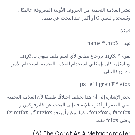
تعتبر العلامة النجمية من الحروف الأولية المعروفة عالميًا ،
وتُستخدم لتعني 0 أو أكثر عند البحث عن نمط.
فمثلا:
تجد . -name * .mp3
تقوم * .mp3 بإرجاع تطابق لأي اسم ملف ينتهي بـ .mp3.
وبالمثل ، كان بإمكاني استخدام العلامة النجمية باستخدام الأمر
grep كالتالي:
ps -ef | grep F * efox
تجدر الإشارة إلى أن هذا يختلف اختلافًا طفيفًا لأن العلامة النجمية
تعني الصفر أو أكثر ، بالإضافة إلى البحث عن فايرفوكس و
facefox و fonefox ، كما يمكن أن تجد flutefox و ferretfox
وحتى fefox فقط.
The Carat As A Metacharacter (^)