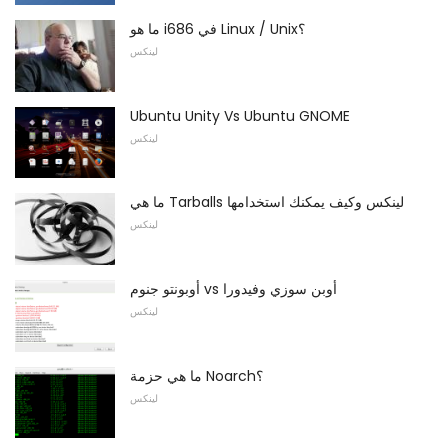
ما هو i686 في Linux / Unix؟
لينكس
Ubuntu Unity Vs Ubuntu GNOME
لينكس
ما هي Tarballs لينكس وكيف يمكنك استخدامها
لينكس
أوبونتو جنوم vs أوبن سوزي وفيدورا
لينكس
ما هي حزمة Noarch؟
لينكس