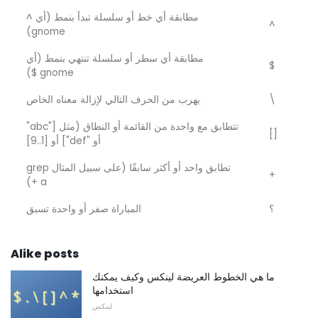
مطابقة أي خط أو سلسلة تبدأ بنمط (أي ^
^
gnome)
مطابقة أي سطر أو سلسلة تنتهي بنمط (أي
$
gnome $)
\
يهرب من الحرف التالي لإزالة معناه الخاص
تتطابق مع واحدة من القائمة أو النطاق (مثل ["abc"
[]
أو "def"] أو [1..9]
تطابق واحد أو أكثر سابقًا (على سبيل المثال grep
+
a +)
؟
المباراة صفر أو واحدة تسبق
Alike posts
ما هي الخطوط العريضة لينكس وكيف يمكنك
استخدامها
لينكس