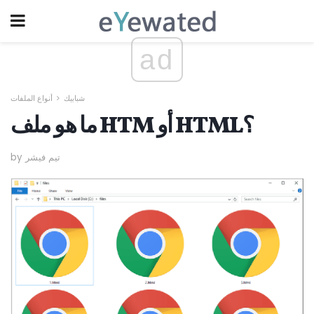
ad
شبابيك
أنواع الملفات
ما هو ملف HTM أو HTML؟
by تيم فيشر