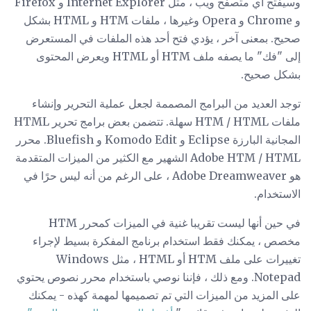
وسيفتح أي متصفح ويب ، مثل Internet Explorer و Firefox
و Chrome و Opera وغيرها ، ملفات HTM و HTML بشكل
صحيح. بمعنى آخر ، يؤدي فتح أحد هذه الملفات في المستعرض
إلى "فك" ما يصفه ملف HTM أو HTML ويعرض المحتوى
بشكل صحيح.
توجد العديد من البرامج المصممة لجعل عملية التحرير وإنشاء
ملفات HTM / HTML سهلة. تتضمن بعض برامج تحرير HTML
المجانية البارزة Eclipse و Komodo Edit و Bluefish. محرر
Adobe HTM / HTML الشهير مع الكثير من الميزات المتقدمة
هو Adobe Dreamweaver ، على الرغم من أنه ليس حرًا في
الاستخدام.
في حين أنها ليست تقريبا غنية في الميزات كمحرر HTM
مخصص ، يمكنك فقط استخدام برنامج المفكرة بسيط لإجراء
تغييرات على ملف HTM أو HTML ، مثل Windows
Notepad. ومع ذلك ، فإننا نوصي باستخدام محرر نصوص يحتوي
على المزيد من الميزات التي تم تصميمها لمهمة كهذه - يمكنك