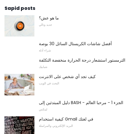
Sapid posts
ما هو عش؟
جديد وتالي
أفضل شاشات الكريستال السائل 30 بوصة
شراء أدلة
الثرمستور استشعار درجة الحرارة منخفضة التكلفة
شبابيك
كيف تجد أي شخص على الانترنت
البحث في الويب
دليل المبتدئين إلى BASH - الجزء 1 - مرحبا العالم
لينكس
كيفية استخدام Gmail في لغتك
البريد الإلكتروني والمراسلة