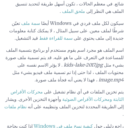
شائع. في معظم الحالات ، تكون أسهل طريقة لتحديد تنسيق
الملف هي النظر إلى
ملحق الملف
.
سيكون لكل ملف فردي في Windows أيضًا
سمة ملف
تعيّن
شرطًا لملف معين. على سبيل المثال ، لا يمكنك كتابة معلومات
جديدة إلى ملف يحتوي على
سمة للقراءة فقط
قيد التشغيل.
اسم الملف هو مجرد اسم يقوم مستخدم أو برنامج بتسمية الملف
للمساعدة في التعرف على ما هو عليه. قد يتم تسمية ملف صورة
بشيء مثل
kids-lake-2017.jpg
. لا يؤثر الاسم نفسه على
محتويات الملف ، لذا حتى إذا تم تسمية ملف فيديو بشيء مثل
image.mp4
، فهذا لا يعني أنه فجأة ملف صورة.
يتم تخزين الملفات في أي نظام تشغيل على
محركات الأقراص
الثابتة ومحركات الأقراص
الضوئية
وأجهزة التخزين الأخرى. ويشار
إلى الطريقة المحددة لتخزين الملف وتنظيمه على أنه
نظام ملفات
.
راجع دليلي حول
كيفية نسخ ملف في Windows
إذا كنت بحاجة