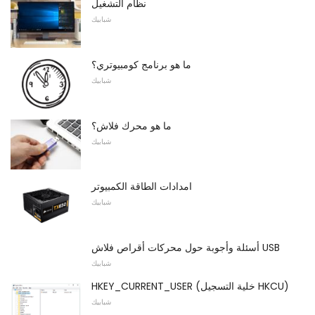
نظام التشغيل
شبابيك
ما هو برنامج كومبيوتري؟
شبابيك
ما هو محرك فلاش؟
شبابيك
امدادات الطاقة الكمبيوتر
شبابيك
أسئلة وأجوبة حول محركات أقراص فلاش USB
شبابيك
HKEY_CURRENT_USER (خلية التسجيل HKCU)
شبابيك