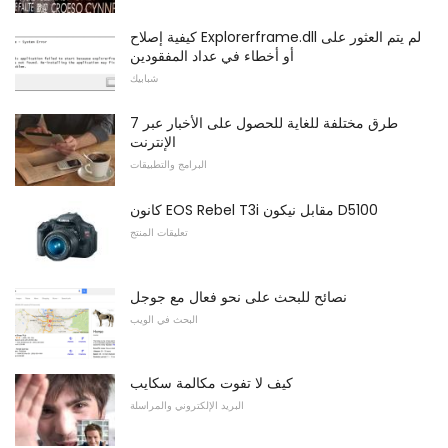
كيفية إصلاح Explorerframe.dll لم يتم العثور على
أو أخطاء في عداد المفقودين
شبابيك
7 طرق مختلفة للغاية للحصول على الأخبار عبر
الإنترنت
البرامج والتطبيقات
كانون EOS Rebel T3i مقابل نيكون D5100
تعليقات المنتج
نصائح للبحث على نحو فعال مع جوجل
البحث في الويب
كيف لا تفوت مكالمة سكايب
البريد الإلكتروني والمراسلة