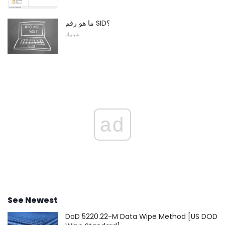
ما هو رقم SID؟
شبابيك
ad
See Newest
DoD 5220.22-M Data Wipe Method [US DOD