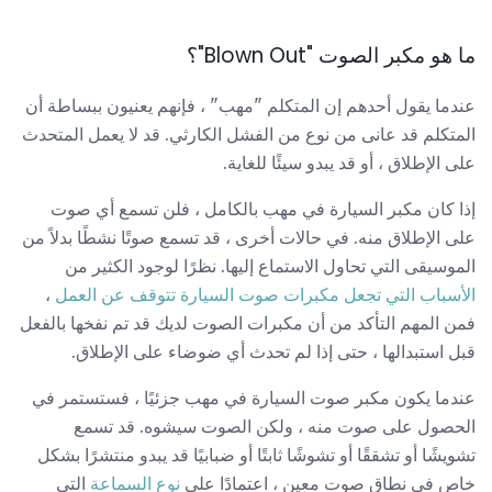
ما هو مكبر الصوت "Blown Out"؟
عندما يقول أحدهم إن المتكلم "مهب" ، فإنهم يعنيون ببساطة أن
المتكلم قد عانى من نوع من الفشل الكارثي. قد لا يعمل المتحدث
على الإطلاق ، أو قد يبدو سيئًا للغاية.
إذا كان مكبر السيارة في مهب بالكامل ، فلن تسمع أي صوت
على الإطلاق منه. في حالات أخرى ، قد تسمع صوتًا نشطًا بدلاً من
الموسيقى التي تحاول الاستماع إليها. نظرًا لوجود الكثير من
الأسباب التي تجعل مكبرات صوت السيارة تتوقف عن العمل
،
فمن المهم التأكد من أن مكبرات الصوت لديك قد تم نفخها بالفعل
قبل استبدالها ، حتى إذا لم تحدث أي ضوضاء على الإطلاق.
عندما يكون مكبر صوت السيارة في مهب جزئيًا ، فستستمر في
الحصول على صوت منه ، ولكن الصوت سيشوه. قد تسمع
تشويشًا أو تشققًا أو تشوشًا ثابتًا أو ضبابيًا قد يبدو منتشرًا بشكل
خاص في نطاق صوت معين ، اعتمادًا على
نوع السماعة
التي