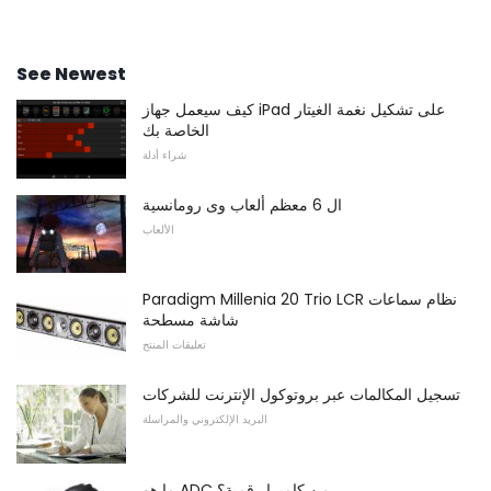
See Newest
كيف سيعمل جهاز iPad على تشكيل نغمة الغيتار
الخاصة بك
شراء أدلة
ال 6 معظم ألعاب وى رومانسية
الألعاب
Paradigm Millenia 20 Trio LCR نظام سماعات
شاشة مسطحة
تعليقات المنتج
تسجيل المكالمات عبر بروتوكول الإنترنت للشركات
البريد الإلكتروني والمراسلة
ما هو ADC من كاميرا رقمية؟