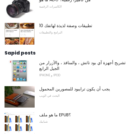
الكاميرات الرقمية
10 تطبيقات وصفة لذيذة لهاتفك
البرامج والتطبيقات
Sapid posts
تشريح أجهزة آي بود تاتش ، والمنافذ ، والأزرار من
الجيل الرابع
IPHONE و IPOD
يجب أن يكون ترايبود للمصورين المحمول
البحث في الويب
ما هو ملف EPUB؟
شبابيك