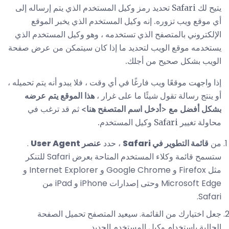
يتيح لك Safari تحديد رمز وكيل المستخدم الذي يتم إرساله إلى
أي موقع ويب تزوره. إنه وكيل المستخدم الذي يخبر الموقع
الإلكتروني بالمتصفح الذي تستخدمه ، وهو وكيل المستخدم الذي
يستخدمه موقع الويب لتحديد ما إذا كان سيتمكن من عرض صفحة
الويب بشكل صحيح من أجلك.
إذا واجهت موقعًا ويب فارغًا في أي وقت ، فلا يبدو أنه يتم تحميله ،
أو ينتج رسالة تقول شيئًا ما على غرار ،
هذا الموقع يتم عرضه
بشكل أفضل مع <أدخل اسم المتصفح هنا>
ثم قد ترغب في
محاولة تغيير Safari وكيل المستخدم.
من
قائمة التطوير في Safari
، حدد
عنصر User Agent
.
ستسمح قائمة وكلاء المستخدم المتاحة بعرض Safari للتنكر
مثل Firefox و Google Chrome و Internet Explorer و
Microsoft Edge وحتى إصدارات iPhone و iPad من
Safari.
جعل اختيارك من القائمة. سيعيد المتصفح تحميل الصفحة
الحالية باستخدام وكيل المستخدم الجديد.