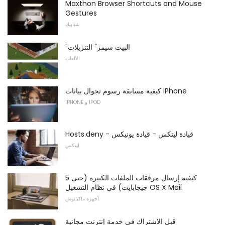
Maxthon Browser Shortcuts and Mouse
Gestures
شبابيك
"البيت سيمز" التنزيلات
الألعاب
كيفية مسابقة رسوم تجوال بيانات IPhone
IPHONE و IPOD
Hosts.deny - قيادة لينكس - قيادة يونيكس
لينكس
كيفية إرسال مرفقات الملفات الكبيرة (حتى 5
جيجابايت) في نظام التشغيل OS X Mail
أجهزة ماكينتوش
قبل الاشتراك في خدمة إنترنت مجانية