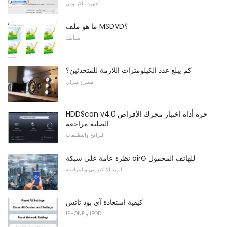
أجهزة ماكينتوش
ما هو ملف MSDVD؟
شبابيك
كم يبلغ عدد الكيلومترات اللازمة للمتحدثين؟
مسرح منزلي
HDDScan v4.0 حرة أداة اختبار محرك الأقراص
الصلبة مراجعة
البرامج والتطبيقات
نظرة عامة على شبكة airG للهاتف المحمول
البريد الإلكتروني والمراسلة
كيفية استعادة آي بود تاتش
IPHONE و IPOD