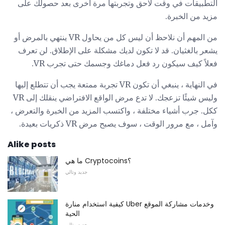
التطبيقات في وقت لاحق وتجربتها مرة أخرى بعد حصولك على
مزيد من الخبرة.
من المهم أن نلاحظ أن ليس كل من يحاول VR ينتهي بالمرض أو
يشعر بالغثيان. قد لا تكون لديك مشكلة على الإطلاق. لن تعرف
فعلاً كيف سيكون رد فعل دماغك وجسمك حتى تجرب VR.
في النهاية ، ينبغي أن تكون VR تجربة ممتعة يجب أن تتطلع إليها
وليس شيئًا تزعجك. لا تدع مرض الواقع الافتراضي ينقلك إلى VR
ككل. جرب أشياء مختلفة ، واكتسب المزيد من الخبرة والتعرض ،
وآمل ، مع مرور الوقت ، سوف يصبح مرض VR ذكريات بعيدة.
Alike posts
ما هي Cryptocoins؟
جديد وتالي
كيفية استخدام منارة Uber وخدمات مشاركة الموقع
الحية
جديد وتالي