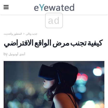
ad
جديد وتالي
المتطور والحديث
كيفية تجنب مرض الواقع الافتراضي
by أندي أودونيل