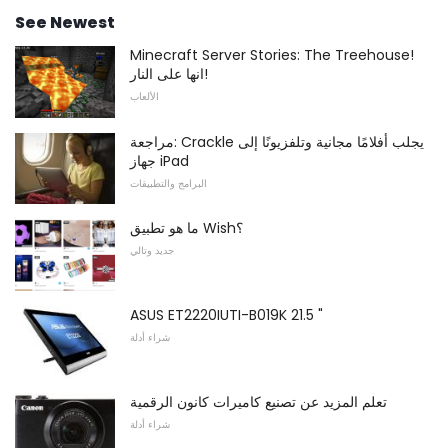
See Newest
Minecraft Server Stories: The Treehouse!
انها على النار!
الألعاب
مراجعة: Crackle يجلب أفلامًا مجانية وتلفزيونًا إلى
جهاز iPad
البرامج والتطبيقات
ما هو تطبيق Wish؟
جديد وتالي
ASUS ET2220IUTI-B019K 21.5 "
شراء أدلة
تعلم المزيد عن تصنيع كاميرات كانون الرقمية
شراء أدلة