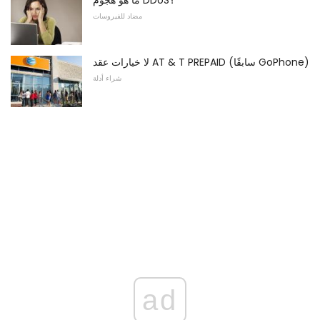
ما هو هجوم DDoS؟
مضاد للفيروسات
لا خيارات عقد AT & T PREPAID (سابقًا GoPhone)
شراء أدلة
ad