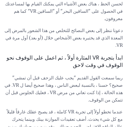
لحسن الحظ ، هناك بعض الأشياء التي يمكنك القيام بها لمساعدتك
في الحصول على "الساقين البحر" أو "الساقين VR" كما هم
معروفون.
دعونا ننظر إلى بعض النصائح للتخلص من هذا الشعور بالمرض إلى
المعدة الذي قد يختبره بعض الأشخاص خلال (أو بعد) أول مرة في
VR.
ابدأ بتجربة VR المثارة أولاً ، ثم اعمل على الوقوف نحو
الوقوف في وقت لاحق
ربما سمعت القول القديم "يجب عليك الزحف قبل أن تمشي"
صحيح؟ حسنا ، بالنسبة لبعض الناس ، وهذا صحيح أيضا ل VR. في
هذه الحالة ، إذا كنت تعاني من مرض VR ، فعليك الجلوس قبل أن
تتمكن من الوقوف.
عندما تخطو أولاً إلى تجربة VR كاملة ، قد يصبح عقلك غارقاً قليلاً
مع كل شيء يحدث. أضف تعقيدات الموازنة بينك وبينما يتحرك
عالم الواقع الافتراضي الجديد حولك ، وقد يزيد من حواسك ويزيد