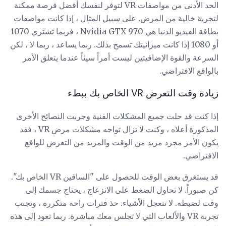
الحد الأدنى من مواصفات VR لتوفر لنفسك أفضل فرصة ممكنة
لتجربة خالية من المرض. على سبيل المثال ، إذا كانت مواصفات
بطاقة الفيديو الدنيا هي Nvidia GTX 970 ، فربما تشتري 1070
أو 1080 إذا كانت ميزانيتك تسمح بذلك. ربما يساعد ، ربما لا ، لكن
السرعة والقوة الإضافيتين ليست أمراً سيئاً عندما يتعلق الأمر
بالواقع الافتراضي.
زيادة وقت التعرض VR الخاص بك ببطء
إذا كنت قد حلت جميع المشكلات الفنية وجربت النصائح الأخرى
المذكورة أعلاه ، وكنت لا تزال تواجه مشكلات مرض VR ، فقد
يكون الأمر مجرد مزيد من الوقت والمزيد من التعرض للواقع
الافتراضي.
قد يستغرق بعض الوقت للحصول على "الساقين VR الخاص بك".
كن صبوراً. لا تحاول الضغط على الانزعاج ، يحتاج جسمك إلى
وقت لضبطه. لا تتعجل الأشياء. خذ فترات راحة متكررة ، وتجنب
تجربة VR والألعاب التي لا تجلس معك مباشرة. ربما تعود إلى هذه