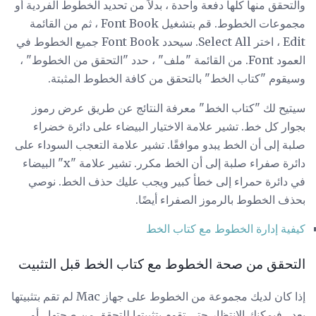
والتحقق منها كلها دفعة واحدة ، بدلاً من تحديد الخطوط الفردية أو
مجموعات الخطوط. قم بتشغيل Font Book ، ثم من القائمة
Edit ، اختر Select All. سيحدد Font Book جميع الخطوط في
العمود Font. من القائمة "ملف" ، حدد "التحقق من الخطوط" ،
وسيقوم "كتاب الخط" بالتحقق من كافة الخطوط المثبتة.
سيتيح لك "كتاب الخط" معرفة النتائج عن طريق عرض رموز
بجوار كل خط. تشير علامة الاختيار البيضاء على دائرة خضراء
صلبة إلى أن الخط يبدو موافقًا. تشير علامة التعجب السوداء على
دائرة صفراء صلبة إلى أن الخط مكرر. تشير علامة "x" البيضاء
في دائرة حمراء إلى خطأ كبير ويجب عليك حذف الخط. نوصي
بحذف الخطوط بالرموز الصفراء أيضًا.
كيفية إدارة الخطوط مع كتاب الخط
التحقق من صحة الخطوط مع كتاب الخط قبل التثبيت
إذا كان لديك مجموعة من الخطوط على جهاز Mac لم تقم بتثبيتها
بعد ، فيمكنك الانتظار حتى تقوم بتثبيتها للتحقق من صحتها ، أو