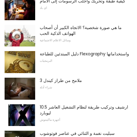
كيفية طبقة وتحريك واجلب الرسومات إلى الأمام
اى باد
ما هي صورة شخصية؟ الاتجاه الكبير أن أصحاب
الهواتف الذكية الحب
وسائل الاعلام الاجتماعية
دليل المبتدئين للطباعة Flexography واستخداماتها
البرمجيات
ملامح من طراز كيندل 3
شراء أدلة
ارشيف وتركيب طريقة لنظام التشغيل العاشر 10.5
ليوبارد
أجهزة ماكينتوش
سبليت نغمة و الثنائي في عناصر فوتوشوب