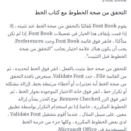
التحقق من صحة الخطوط مع كتاب الخط
يقوم Font Book تلقائيًا بالتحقق من صحة الخط عند تثبيته ، إلا
إذا قمت بإيقاف هذا الخيار في تفضيلات Font Book. إذا لم تكن
متأكدًا ، فانقر فوق قائمة Font Book وحدد Preferences.
يجب أن يكون هناك علامة اختيار بجانب "التحقق من صحة
الخطوط قبل التثبيت".
للتحقق من صحة خط مثبت بالفعل ، انقر فوق الخط لتحديده ، ثم
من القائمة File ، حدد Validate Font. ستعرض نافذة التحقق
من صحة الخط أية تحذيرات أو أخطاء مرتبطة بخط. لإزالة مشكلة
أو تكرار خط ، انقر فوق خانة الاختيار الموجودة بجوار الخط ، ثم
انقر فوق الزر Remove Checked. توخ الحذر بشأن إزالة
الخطوط المكررة ، خاصةً إذا تم استخدام التكرار بواسطة تطبيق
معين. على سبيل المثال ، عندما أقوم بتشغيل Validate Font ،
لدي بعض الخطوط المكررة ، وكلها جزء من حزمة الخط
المستخدمة في Microsoft Office.