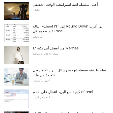
أعلى سلسلة لعبة استراتيجية الوقت الحقيقي
الألعاب
استخدم الدالة INT إلى Round Down إلى أقرب
عدد صحيح في Excel
البرمجيات
17 من أفضل أبي نكتة Memes
وسائل الاعلام الاجتماعية
تعلم طريقة بسيطة لتوجيه رسائل البريد الإلكتروني
متعددة من ماك
أجهزة ماكينتوش
كيفية منع البريد انتحال على خادم cPanel
البحث في الويب