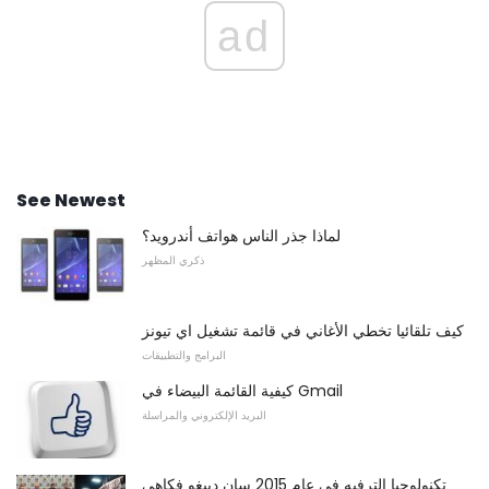
ad
See Newest
لماذا جذر الناس هواتف أندرويد؟
ذكري المظهر
كيف تلقائيا تخطي الأغاني في قائمة تشغيل اي تيونز
البرامج والتطبيقات
كيفية القائمة البيضاء في Gmail
البريد الإلكتروني والمراسلة
تكنولوجيا الترفيه في عام 2015 سان دييغو فكاهي