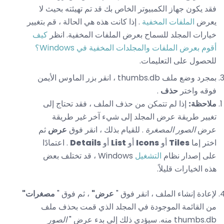
فقد يكون جهاز الكمبيوتر الخاص بك قد تم تهيئته بحيث لا
يعرض
الملفات المخفية
. إذا كانت هذه هي الحالة ، قم بتغيير
خيارات المجلد للسماح بعرض الملفات المخفية. انظر
كيف
أقوم بعرض الملفات والمجلدات المخفية في Windows؟
للحصول على التعليمات.
بمجرد وضع ملف thumbs.db ، انقر بزر الماوس الأيمن
فوقه واختر
حذف
.
ملاحظة:
إذا لم تتمكن من حذف الملف ، فقد تحتاج إلى
تغيير طريقة عرض المجلد إلى شيء آخر غير طريقة
عرض
الصور المصغرة
. للقيام بذلك ، انقر فوق
عرض
ثم
اختر إما
Tiles
أو
Icons
أو
List
أو
Details
. اعتمادًا
على إصدار نظام
التشغيل
Windows ، قد تختلف بعض
هذه الخيارات قليلاً.
لإعادة إنشاء الملف ، انقر فوق "
عرض"
، ثم فوق "
مصغرات"
من القائمة الموجودة في المجلد الذي قمت بحذف ملف
thumbs.db منه. سيؤدي ذلك إلى بدء عرض "
الصور