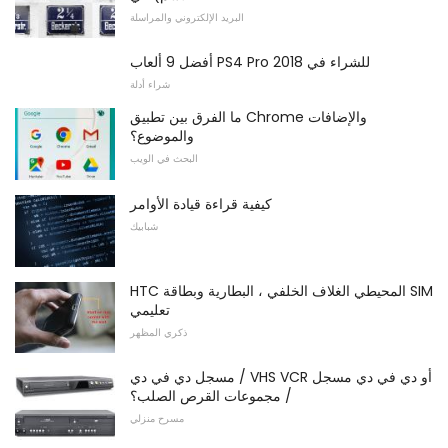
البريد الإلكتروني والمراسلة
أفضل 9 ألعاب PS4 Pro للشراء في 2018
شراء أدلة
ما الفرق بين تطبيق Chrome والإضافات
والموضوع؟
البحث في الويب
كيفية قراءة قيادة الأوامر
شبابيك
HTC المحيطي الغلاف الخلفي ، البطارية وبطاقة SIM
تعليمي
ذكري المظهر
مسجل دي في دي / VHS VCR أو دي في دي مسجل
/ مجموعات القرص الصلب؟
مسرح منزلي