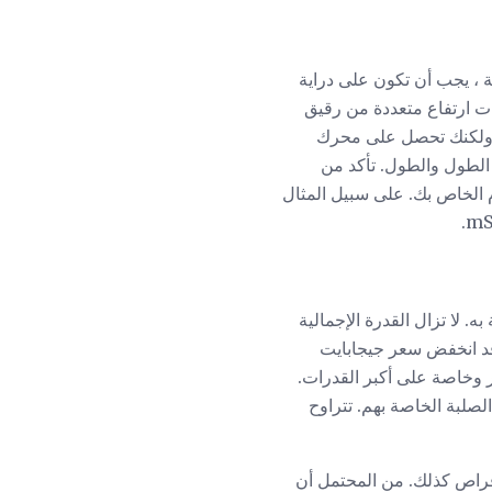
 ، يجب أن تكون على دراية
ركات الأقراص مقاس 2.5 بوصة عادةً في نطاقات ارتفاع متعددة من رقيق
يوتر المحمول الخاص بك يمكن أن يصل ارتفاعه إلى 7.5 ملم فقط ولكنك تحصل على محرك
وي معظم محركات أقراص mSATA أو M.2 على متطلبات الطول والطول. تأكد من
م الخاص بك. على سبيل المثال
 لا تزال القدرة الإجمالية
قد انخفض سعر جيجابايت
ر وخاصة على أكبر القدرات.
لصلبة الخاصة بهم. تتراوح
أقراص كذلك. من المحتمل أن