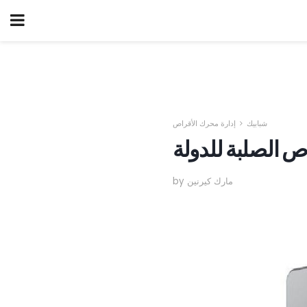
شبابيك
إدارة محرك الأقراص
ص الصلبة للدولة
by مارك كيرنين