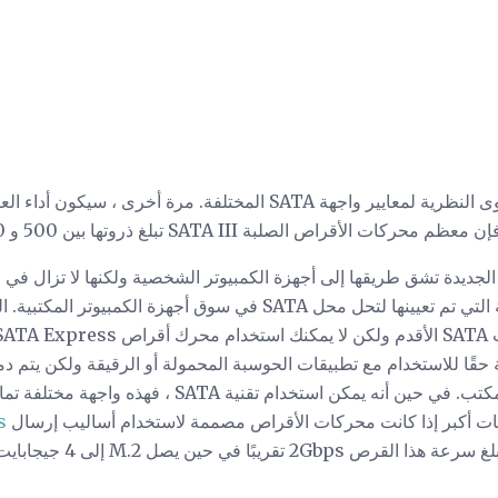
تذكر أن هذه هي السعات القصوى النظرية لمعايير واجهة SATA المختلفة. 
 الصلبة SATA III تبلغ ذروتها بين 500 و 600 ميجابايت / ثانية.
الجديدة تشق طريقها إلى أجهزة الكمبيوتر الشخصية ولكنها لا تزال في ا
هو الواجهة الأساسية التي تم تعيينها لتحل محل SATA في سوق أجهزة
يمة.
ًا للاستخدام مع تطبيقات الحوسبة المحمولة أو الرقيقة ولكن يتم دم
الرئيسية الجديدة على سطح المكتب. في حين أنه يمكن استخد
ات أكبر إذا كانت محركات الأقراص مصممة لاستخدام أساليب إرسال
ss
بالنسبة لـ SATA Express ، تبل