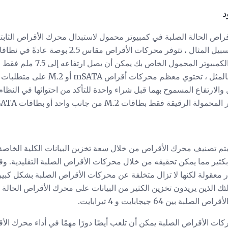
د
اص الحالة الصلبة في كمبيوتر محمول لاستبدال محرك الأقراص الثابتة
أيضًا بقيود الحجم الفعلي. على سبيل المثال ، تتوفر مح
مثل 5 مم إلى 9.5 مم. إذا كان الكمب
ارتفاعه 9.5 ملم ، فلن يصلح. وبالمثل ، تحت
الارتفاع المسموح بهما قبل شراء واحدة للتأكد من احتوائها في النظا
قة فقط بطاقات M.2 من جانب واحد أو بطاقات mSATA.
م تصنيف محرك الأقراص من خلال سعة تخزين البيانات الكلية الخاصة به.
كثير مما يمكن تحقيقه من خلال محركات الأقراص الصلبة التقليدية. و
ار معقولة لكنها لا تزال متخلفة عن محركات الأقراص الصلبة بشكل كبي
 الذين يريدون تخزين الكثير من البيانات على محرك الأقراص الحالة ا
ن 64 جيجابايت و 4 تيرابايت.
ات الأقراص الصلبة يمكن أن تلعب أيضًا دورًا مهمًا في أداء محرك ال