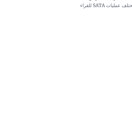
في الثانية الواحدة. من أجل تحديد القيود على الواجهات ، قمنا بإدراج القيم المحولة أدناه لمختلف عمليات SATA للقراء