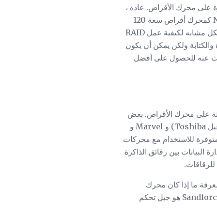
ة على محرك الأقراص. عادة ،
يتم ربط السعة بعدد الرقائق. لذلك ، قد يكون قرص SSD سعة 240 جيجابايت ضعف عدد رقائق NAND كمحرك أقراص سعة 120
جيجابايت. يسمح ذلك لمحرك الأقراص بنشر القراءة وكتابة البيانات بين الشرائح التي تزيد من الأداء بشكل مشابه لكيفية عمل RAID
 والكتابة ولكن يمكن أن يكون
حث عنه للحصول على أفضل
ثبتة على محرك الأقراص. بعض
الشركات التي تصنع وحدات تحكم SSD تشمل Intel و Sandforce و Indilinx (المملوكة الآن من قبل Toshiba) و Marvel و
 تحكم متعددة متوفرة للاستخدام مع محركات
رة البيانات بين رقائق الذاكرة
 للرقاقات.
 معرفة ما إذا كان محرك
الأقراص هو محرك أقراص الحالة الصلبة الحالي أو الجيل السابق. على سبيل المثال ، فإن Sandforce SF-2000 هو جيل تحكم