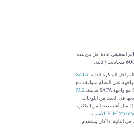
مرة أخرى ، سيكون أداء العالم الحقيقي عادة أقل من هذه
لمراحل المبكرة للغاية.
SATA
 الكمبيوتر المكتبية. الواجهة على النظام متوافقة مع
M.2
جها في العديد من اللوحات
ام تقنية SATA ، فهذه واجهة مختلفة تمامًا مثل أشبه بعصا من الذاكرة
PCI-Expre الأسرع
.
غ سرعة هذا القرص 2Gbps تقريبًا في حين يصل M.2 إلى 4 جيجابايت في الثانية إذا كان يستخدم