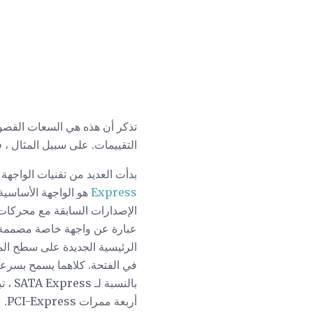
التقييمات. على سبيل المثال ، فإن معظم محركات الأقراص
بدأت العديد من تقنيات الواجهة 
Express
الإصدارات السابقة مع محركات SATA الأقدم ولكن لا يمكنك استخدام محرك أقراص SATA Express مع واجهة SATA قد
عبارة عن واجهة خاصة مصممة حق
في الفتحة. كلاهما يسمح بسرع
أربعة ممرات PCI-Express.