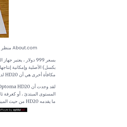
جهاز عرض فيديو Optoma HD20 DLP - منظر أمامي مع الملحقات. صورة (ج) روبرت سيلفا - مرخص لـ About.com
مكافأة أخرى هي أن HD20 لديه 2 مدخلات HDMI.
المستوى المبتدئ ، أو كغرفة ث
ما يقدمه HD20 من حيث الميزات والوصلات.