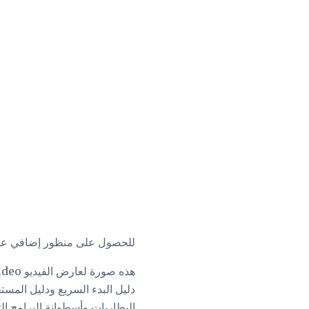
للحصول على منظور إضافي على Optoma HD20 ، تحقق أيض
دليل البدء السريع ودليل المست
البطاريات وأسطوانة البرامج ا