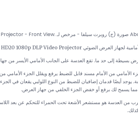
رت سيلفا - مرخص لـ About.com
وئي Optoma HD20 1080p DLP Video Projector.
رض بسيطة إلى حد ما. تقع العدسة على الجانب الأمامي الأيسر من جهاز
ء الأمامي من الأمام مسند قابل للضبط يرفع ويقلل الجزء الأمامي من
فة. يوجد أيضًا قدمان إضافيان للضبط من النوع اللولبي يقعان في الج
مما يسمح لك برفع أو خفض الجزء الخلفي من جهاز العرض.
رب من العدسة هو مستشعر الأشعة تحت الحمراء للتحكم عن بعد اللاس
ذلك.