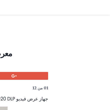
ideo Projector
01 من 12
جهاز عرض فيديو Optoma HD20 DLP - منظر أمامي مع الملحقات