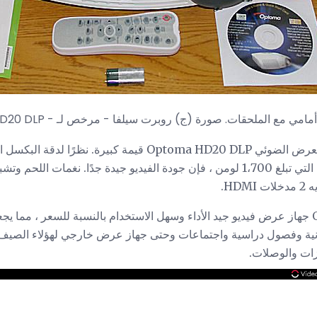
بكسل) الأصلية وإمكانية إنتاجها التي تبلغ 1،700 لومن ، فإن جودة الفيديو جيدة جدًا. 
لقد وجدت أن Optoma HD20 جهاز عرض فيديو جيد الأداء وسهل الاستخدام بالنسبة للسعر ، م
انية وفصول دراسية واجتماعات وحتى جهاز عرض خارجي لهؤلاء الصيف ا