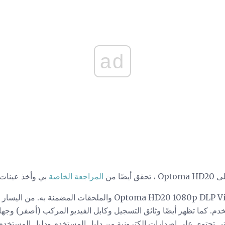
ad
ًا من
المراجعة الخاصة
بي وأخذ عينات
هذه صورة لعارض الفيديو Optoma HD20 1080p DLP Video والملحقات
خدم. كما تظهر أيضًا وثائق التسجيل وكابل الفيديو المركب (أصفر) وجها
لتي تحتوي على إصدارات إلكترونية من دليل المستخدم ودليل المستخد