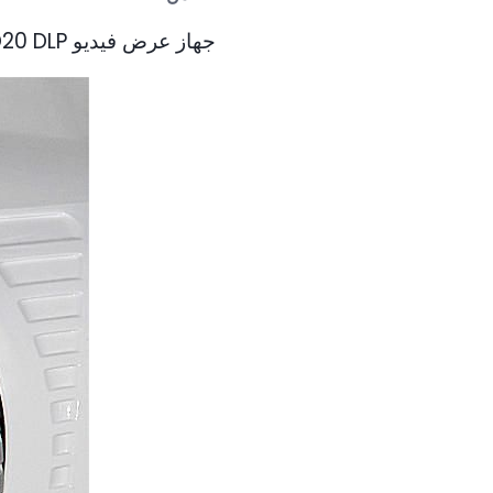
جهاز عرض فيديو Optoma HD20 DLP - عدسة عن قرب