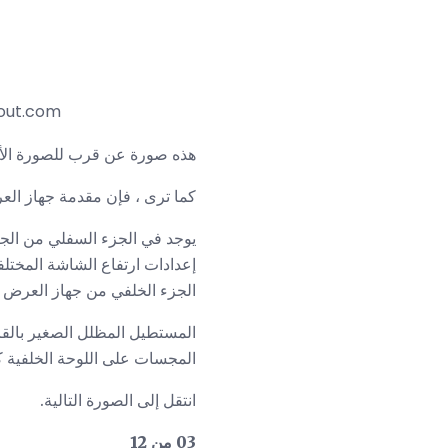
Optoma HD20 DLP Video Projector - Front View. صورة (ج) روب
هذه صورة عن قرب للصورة الأمامية لجهاز العرض الض
كما ترى ، فإن مقدمة جهاز الع
يوجد في الجزء السفلي من الجز
إعدادات ارتفاع الشاشة المختل
الجزء الخلفي من جهاز العرض 
المستطيل المظلل الصغير بالق
المجسات على اللوحة الخلفية ك
انتقل إلى الصورة التالية.
03 من 12