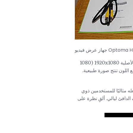
بسعر 999 دولار ، يعتبر جهاز العرض الضوئي Optoma HD20 DLP قيمة كبيرة. نظرًا لدقة البكسل الأصلية 1920x1080 (1080
نغمات اللحم وتشبع اللون تنتج صورة طبيعية.
ما يجعله مثاليًا للمستخدمين ذوي
لدافئ ليالي. ألقِ نظرة على