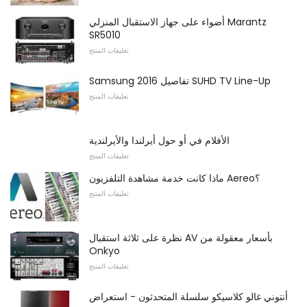
أضواء على جهاز الاستقبال المنزلي Marantz
SR5010
تعليقات المنتج
Samsung تفاصيل 2016 SUHD TV Line-Up
تعليقات المنتج
الأفلام في أو حول أيرلندا والأيرلندية
تعليقات المنتج
ماذا كانت خدمة مشاهدة التلفزيون Aereo؟
تعليقات المنتج
نظرة على ثلاثة استقبال AV بأسعار معقولة من
Onkyo
تعليقات المنتج
أنتوني غالو كلاسيكو سلسلة المتحدثون - استعراض