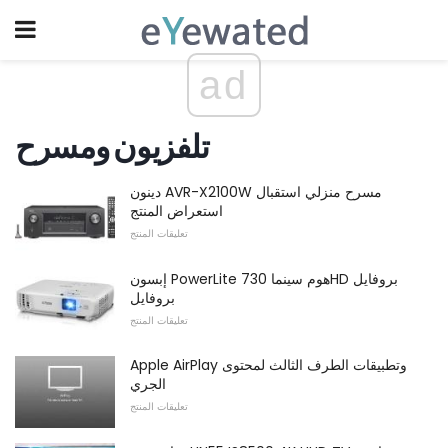
ad
تلفزيون ومسرح
دينون AVR-X2100W مسرح منزلي استقبال
استعراض المنتج
تعليقات المنتج
إبسون PowerLite هوم سينما 730HD بروفايل
بروفايل
تعليقات المنتج
Apple AirPlay وتطبيقات الطرف الثالث لمحتوى
الجري
تعليقات المنتج