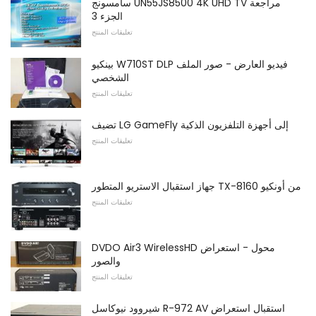
سامسونج UN55JS8500 4K UHD TV مراجعة
الجزء 3
تعليقات المنتج
بينكيو W710ST DLP فيديو العارض - صور الملف
الشخصي
تعليقات المنتج
تضيف LG GameFly إلى أجهزة التلفزيون الذكية
تعليقات المنتج
جهاز استقبال الاستريو المتطور TX-8160 من أونكيو
تعليقات المنتج
DVDO Air3 WirelessHD محول - استعراض
والصور
تعليقات المنتج
شيروود نيوكاسل R-972 AV استقبال استعراض