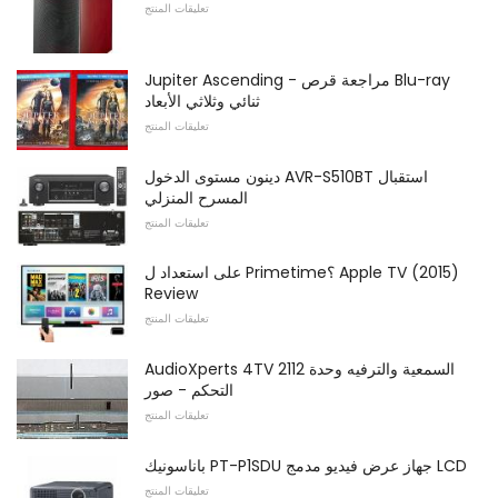
تعليقات المنتج
Jupiter Ascending - مراجعة قرص Blu-ray
ثنائي وثلاثي الأبعاد
تعليقات المنتج
دينون مستوى الدخول AVR-S510BT استقبال
المسرح المنزلي
تعليقات المنتج
على استعداد ل Primetime؟ Apple TV (2015)
Review
تعليقات المنتج
AudioXperts 4TV 2112 السمعية والترفيه وحدة
التحكم - صور
تعليقات المنتج
باناسونيك PT-P1SDU جهاز عرض فيديو مدمج LCD
تعليقات المنتج