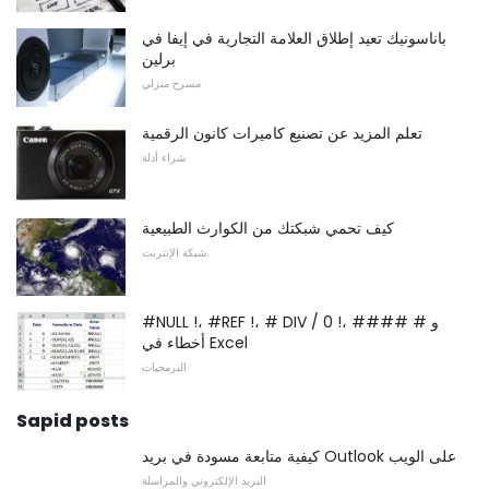
باناسونيك تعيد إطلاق العلامة التجارية في إيفا في
برلين
مسرح منزلي
تعلم المزيد عن تصنيع كاميرات كانون الرقمية
شراء أدلة
كيف تحمي شبكتك من الكوارث الطبيعية
شبكة الإنترنت
#NULL !، #REF !، # DIV / 0 !، و # ####
أخطاء في Excel
البرمجيات
Sapid posts
كيفية متابعة مسودة في بريد Outlook على الويب
البريد الإلكتروني والمراسلة