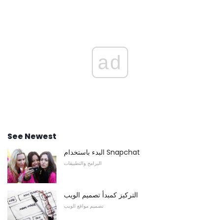
ad
See Newest
البدء باستخدام Snapchat
البرامج والتطبيقات
التركيز كمبدأ تصميم الويب
تصميم مواقع الويب