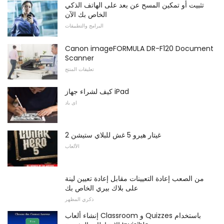
تثبيت أو تمكين المسح عن بعد على الهاتف الذكي
الخاص بك الآن
البرامج والتطبيقات
Canon imageFORMULA DR-F120 Document
Scanner
تعليقات المنتج
كيف لشراء جهاز iPad
اى باد
غيتار هيرو 5 غش للبلاي ستيشن 2
الألعاب
من الصعب إعادة التعيينات مقابل إعادة تعيين لينة
على بلاك بيري الخاص بك
ذكري المظهر
إنشاء ألعاب Classroom و Quizzes باستخدام