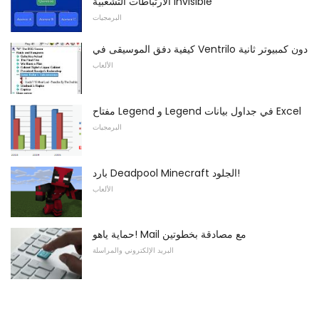
الارتباطات التشعبية Invisible
البرمجيات
كيفية دفق الموسيقى في Ventrilo دون كمبيوتر ثانية
الألعاب
مفتاح Legend و Legend في جداول بيانات Excel
البرمجيات
بارد Deadpool Minecraft الجلود!
الألعاب
حماية ياهو! Mail مع مصادقة بخطوتين
البريد الإلكتروني والمراسلة