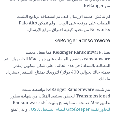
من KeRanger.
لم تناقش عملية الإرسال كيف تم استضافة برنامج التثبيت
المصاب على موقعه على الويب ، ولم تتمكن Palo Alto
Networks من تحديد كيفية اختراق موقع الإرسال.
KeRanger Ransomware
يعمل KeRanger Ransomware كما يفعل معظم
ransomware ، بتشفير الملفات على جهاز Mac الخاص بك ، ثم
المطالبة بالسداد ؛ في هذه الحالة ، على شكل بيتكوين (تقدر
قيمته حاليًا بحوالي 400 دولار) لتزويدك بمفتاح التشفير لاسترداد
ملفاتك.
يتم تثبيت KeRanger Ransomware بواسطة مثبت
Transmissioned للخطر. يستفيد المُثبِّت من شهادة مطور
تطبيق Mac صالحة ، مما يسمح بتثبيت أداة Ransomware
لتجاوز تقنية Gatekeeper لنظام التشغيل OS X
، والتي تمنع