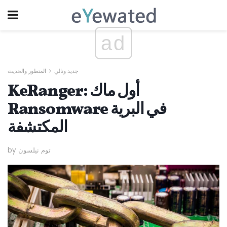
ad
جديد وتالي
المتطور والحديث
KeRanger: أول ماك
Ransomware في البرية
المكتشفة
by توم نيلسون