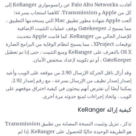
أفادت Palo Alto Networks عن رانسومواري KeRanger إلى
كل من Apple و Transmission. كلاهما استجاب بسرعة؛
ألغت Apple شهادة مطور تطبيق Mac التي يستخدمها التطبيق ،
مما يسمح لـ Gatekeeper بوقف عمليات التثبيت الإضافية
للإصدار الحالي من KeRanger. كما قامت Apple بتحديث
توقيعات XProject ، مما يسمح لنظام الوقاية من البرامج الضارة
OS X بالتعرف على KeRanger ومنع التثبيت ، حتى إذا تم تعطيل
GateKeeper ، أو تم تكوينه لإعداد منخفض الأمان.
وقد أزال ناقل الحركة الإرسال 2.90 من موقعه على الويب وأعيد
إصدار إصدار نظيف من الإرسال بسرعة ، مع رقم إصدار 2.92.
يمكننا أيضًا أن نفترض أنهم يبحثون في كيفية اختراق موقعهم على
الويب ، واتخاذ إجراءات لمنع حدوثه مرة أخرى.
كيفية إزالة KeRanger
تذكر ، تنزيل وتثبيت النسخة المصابة من تطبيق Transmission
هو الطريقة الوحيدة حاليًا للحصول على KeRanger. إذا لم