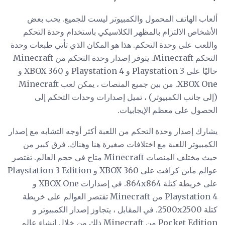
ألعاب الهاتف المحمول والكمبيوتر ليست للجميع. يحب بعض
الأشخاص الالتزام بالمظهر الكلاسيكي باستخدام وحدة التحكم
واللعب على وحدة التحكم. هذا هو المكان الذي تأتي طبعات وحدة
التحكم Minecraft. يتوفر إصدار وحدة التحكم من Minecraft
حاليًا على Playstation 3 و Playstation 4 و XBOX 360 و
XBOX One. من بين جميع المنصات ، يمكن لعب Minecraft
(إلى جانب الكمبيوتر) ، تميل إصدارات وحدات التحكم إلى
الحصول على معظم الإيجابيات.
يشارك إصدار وحدة التحكم من اللعبة أكثر أوجه التشابه مع إصدار
الكمبيوتر اللعبة مع اختلافات صغيرة هنا وهناك. فرق كبير من
حيث مختلف المنصات Minecraft متاح في حجم العالم. تقتصر
عوالم ماين كرافت على XBOX 360 و Playstation 3 Edition
على خريطة كتلة 864x864. في إصدارات XBOX One و
Playstation 4 من Minecraft تقتصر العوالم على خريطة
كتلة 2500x2500. في المقابل ، يتجاوز إصدار الكمبيوتر و
Pocket Edition من Minecraft ذلك من خلال إنشاء عالم