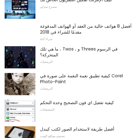
مسرح منزلي
أفضل 8 هواتف خالية من العقد أو الهواتف المدفوعة
مقدمًا للشراء في 2018
شراء أدلة
ما هي تلك ، Twos ، و Threes في الرسوم
المتحركة؟
البرمجيات
كيفية تطبيق نغمة النغمة على صورة في Corel
Photo-Paint
البرمجيات
كيفية تفعيل اي فون التصحيح وحدة التحكم
المتصفحات
أفضل طريقة لاستخدام الصور لكتب كيندل
تصميم مواقع الويب