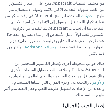
من مختلف المنصات Minecraft متاح على ، إصدار الكمبيوتر
من اللعبة بسهولة التحديث الأكثر ملائمة وسهلة الاستعمال. يتم
طرح
التحديثات
المتعددة لبرنامج Minecraft في وقت مبكر من
عملية تكرار اللعبة قبل الوصول إلى الأنظمة الأساسية الأخرى
المتاحة. بما أن تحديثات Minecraft يتم تنفيذها في تكرارية
الكمبيوتر للعبة أولاً ، يميل الأشخاص إلى إنشاء مشاريع أنيقة جدًا
عند طرحها. بعض هذه المشاريع (وليست مقصورة على) حزم
الموارد ، والخرائط المخصصة ،
ووسائط Redstone
، وأكثر من
ذلك بكثير.
هناك جوانب ملحوظة أخرى لإصدار الكمبيوتر الشخصي من
Minecraft تجعله أكثر ملاءمة للعب مقابل المنصات الأخرى.
هناك قيود أقل من حيث العناصر ، والحجم العالمي ، والخوادم ،
والأوامر
، والتعديلات ، وحزم الموارد التي أنشأها المستخدم ،
والعديد من الإعدادات لتسهيل طريقة اللعب وجعل اللعبة تبدو أكثر
طبيعية بالنسبة لك.
إصدار الجيب (الجوال)