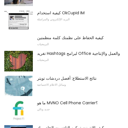
كيفية استخدام OkCupid IM
البريد الإلكتروني والمراسلة
كيفية الحفاظ على نظمتك كلمة منظمتين
البرمجيات
تغريد Hashtags لبرامج Office والعمل والإنتاجية
البرمجيات
نتائج الاستطلاع: أفضل دردشات تويتر
وسائل الاعلام الاجتماعية
ما هو MVNO Cell Phone Carrier؟
جديد وتالي
كيف الإنترنت تمكين التلفزيون الخاص بك