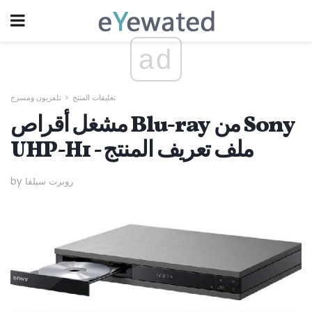
ad
تعليقات المنتج
تلفزيون ومسرح
مشغل أقراص Blu-ray من Sony
UHP-H1 - ملف تعريف المنتج
by روبرت سيلفا