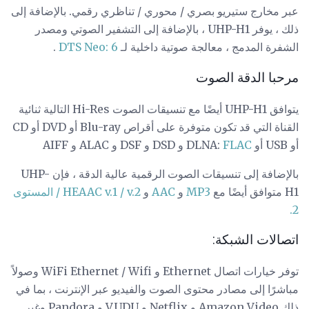
عبر مخارج ستيريو بصري / محوري / تناظري رقمي. بالإضافة إلى
ذلك ، يوفر UHP-H1 ، بالإضافة إلى التشفير الصوتي ومصدر
الشفرة المدمج ، معالجة صوتية داخلية لـ
DTS Neo: 6
.
مرحبا الدقة الصوت
يتوافق UHP-H1 أيضًا مع تنسيقات الصوت Hi-Res التالية ثنائية
القناة التي قد تكون متوفرة على أقراص Blu-ray أو DVD أو CD
أو USB أو DLNA:
FLAC
و DSD و DSF و ALAC و AIFF
بالإضافة إلى تنسيقات الصوت الرقمية عالية الدقة ، فإن UHP-
H1 متوافق أيضًا مع
MP3
و
AAC
و
HEAAC v.1 / v.2 / المستوى
2.
اتصالات الشبكة:
توفر خيارات اتصال Ethernet و WiFi Ethernet / Wifi وصولاً
مباشرًا إلى مصادر محتوى الصوت والفيديو عبر الإنترنت ، بما في
ذلك Amazon Video و Netflix و VUDU و Pandora وغير