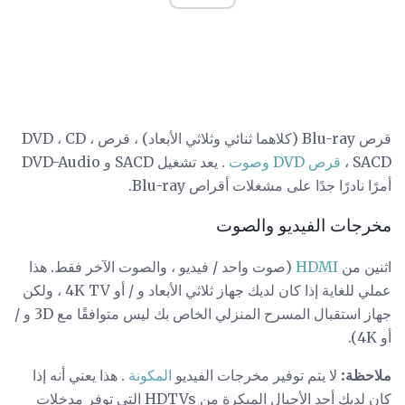
قرص Blu-ray (كلاهما ثنائي وثلاثي الأبعاد) ، قرص DVD ، CD ،
SACD ،
قرص DVD وصوت
. يعد تشغيل SACD و DVD-Audio
أمرًا نادرًا جدًا على مشغلات أقراص Blu-ray.
مخرجات الفيديو والصوت
اثنين من
HDMI
(صوت واحد / فيديو ، والصوت الآخر فقط. هذا
عملي للغاية إذا كان لديك جهاز ثلاثي الأبعاد و / أو 4K TV ، ولكن
جهاز استقبال المسرح المنزلي الخاص بك ليس متوافقًا مع 3D و /
أو 4K).
ملاحظة:
لا يتم توفير مخرجات الفيديو
المكونة
. هذا يعني أنه إذا
كان لديك أحد الأجيال المبكرة من HDTVs التي توفر مدخلات