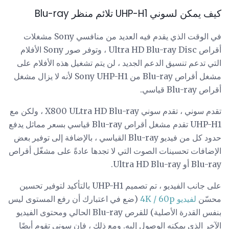
كيف يمكن لسوني UHP-H1 تلائم منظر Blu-ray
في الوقت الذي يقدم فيه العديد من منافسي Sony مشغلات
أقراص Ultra HD Blu-ray Disc ، وتوفر صور Sony الأفلام
التي تدعم تنسيق الدعم الجديد ، لن يتم تشغيل هذه الأفلام على
مشغل أقراص Blu-ray من Sony UHP-H1 لأنه لا يزال مشغل
أقراص Blu-ray قياسي.
تقدم سوني ، تقدم سوني X800 ULtra HD Blu-ray ، ولكن مع
UHP-H1 تقدم مشغل أقراص Blu-ray قياسي بسعر مماثل يدفع
حدود كل من فيديو Blu-ray القياسي ، بالإضافة إلى توفير بعض
الإضافات تحسينات الصوت التي لا تجدها عادةً على مشغّل أقراص
Blu-ray أو Ultra HD Blu-ray.
على جانب الفيديو ، تم تصميم UHP-H1 بالتأكيد لتوفير تحسين
محسّن
لفيديو 4K / 60p
(ضع في اعتبارك أن رفع المستوى ليس
بنفس القدرة الأصلية) للقرص Blu-ray الحالي ومحتوى الفيديو
الآخر الذي يمكنه الوصول إليه. ومع ذلك ، فإن سوني تقوم أيضًا