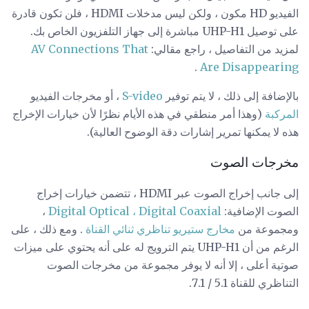
الفيديو HD مكون ، ولكن ليس مدخلات HDMI ، فلن تكون قادرة
على توصيل UHP-H1 مباشرة إلى جهاز التلفزيون الخاص بك.
لمزيد من التفاصيل ، راجع مقالي:
AV Connections That
.
Are Disappearing
بالإضافة إلى ذلك ، لا يتم توفير
S-video
، أو مخرجات الفيديو
المركبة
(وهذا أمر منطقي في هذه الأيام نظرًا لأن خيارات الإخراج
هذه لا يمكنها تمرير إشارات دقة الوضوح العالية).
مخرجات الصوت
إلى جانب إخراج الصوت عبر HDMI ، تتضمن خيارات إخراج
الصوت الإضافية:
Digital Optical ، Digital Coaxial
،
ومجموعة من
مخارج ستيريو تناظري ثنائي القناة
. ومع ذلك ، على
الرغم من أن UHP-H1 يتم الترويج له على أنه يحتوي على ميزات
صوتية أعلى ، إلا أنه لا يوفر مجموعة من مخرجات الصوت
التناظري للقناة 5.1 / 7.1.