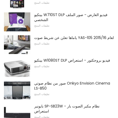
تعليقات المنتج
بينكيو W710ST DLP فيديو العارض - صور الملف
الشخصي
تعليقات المنتج
ياماها تعلن عن شريط صوت YAS-105 لعام 2015/16
تعليقات المنتج
بينكيو W1080ST DLP فيديو بروجكتور - استعراض
تعليقات المنتج
صور من نظام صوتي Onkyo Envision Cinema
LS-B50
تعليقات المنتج
بايونير SP-SB23W نظام مكبر الصوت بار -
استعراض
تعليقات المنتج