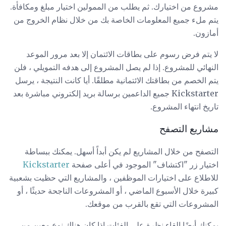
مشروع من اختيارك. ثم يطلب من الممولين اختيار مبلغ ومكافأة.
يتم ملء جميع المعلومات الخاصة بك من خلال نظام الخروج من
أمازون.
لا يتم فرض رسوم على بطاقات الائتمان إلا بعد مرور الموعد
النهائي للمشروع. إذا لم يصل المشروع إلى هدفه التمويلي ، فلن
يتم الخصم من بطاقتك الائتمانية مطلقًا. أيا كانت النتيجة ، يرسل
Kickstarter جميع الداعمين برسالة بريد إلكتروني مباشرة بعد
تاريخ انتهاء المشروع.
مشاريع التصفح
التصفح من خلال المشاريع لم يكن أبداً أسهل. يمكنك ببساطة
اختيار زر "اكتشاف" الموجود في أعلى صفحة
Kickstarter
للاطلاع على اختيارات الموظفين ، والمشاريع التي حظيت بشعبية
كبيرة خلال الأسبوع الماضي ، أو المشروعات الناجحة حديثًا ، أو
المشروعات التي تقع بالقرب من موقعك.
يمكنك أيضًا إلقاء نظرة على الفئات إذا كان هناك نوع معين من