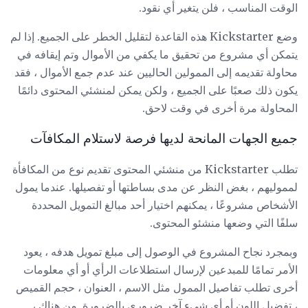
الوقت المناسب ، فلن يتغير أي نقود.
وضع Kickstarter هذه القاعدة لتقليل الخطر على الجميع. إذا لم
يتمكن أي مشروع من تحقيق ما يكفي من الأموال وتم إيقافه في
محاولة تقديمه إلى الممولين الحاليين عند عدم جمع الأموال ، فقد
يكون ذلك صعبًا على الجميع ، ولكن يمكن لمنشئي المحتوى دائمًا
المحاولة مرة أخرى في وقت لاحق.
جميع الجهات المانحة لديها فرصة لاستلام المكافآت
تطلب Kickstarter من منشئي المحتوى تقديم نوع من المكافأة
لمموليهم ، بغض النظر عن مدى بساطتها أو تفصيلها. عندما يمول
الأشخاص مشروعًا ، يمكنهم اختيار أحد مبالغ التمويل المحددة
سلفًا التي وضعها منشئو المحتوى.
وبمجرد نجاح المشروع في الوصول إلى مبلغ تمويل هدفه ، يعود
الأمر تمامًا للمبدعين لإرسال استطلاعات الرأي أو أي معلومات
أخرى تطلب تفاصيل الممول مثل الاسم ، العنوان ، حجم القميص
، تفضيل اللون أو أي شيء آخر ضروري بالضرورة. من هناك ،