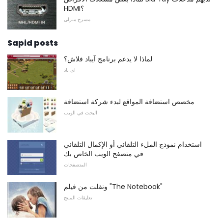
HDMI؟
مسرح منزلي
Sapid posts
لماذا لا يدعم برنامج آيباد فلاش؟
اى باد
مخصص استضافة المواقع لبدء شركة استضافة
البحث في الويب
استخدام نموذج الملء التلقائي أو الإكمال التلقائي
في متصفح الويب الخاص بك
المتصفحات
ونقلت من فيلم "The Notebook"
تعليقات المنتج