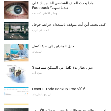
ماذا يحدث للملف الشخصي الخاص بك على
Facebook عندما تموت؟
وسائل الاعلام الاجتماعية
كيف تحفظ أين أنت متوقفة باستخدام خرائط جوجل
البحث في الويب
دليل المبتدئين إلى صيغ إكسل
البرمجيات
هل من الممكن مشاهدة 3D بدون نظارات؟
شراء أدلة
EaseUS Todo Backup Free v10.6
البرامج والتطبيقات
لماذا بعض مشغلات الأقراص Blu-ray لديهم مدخلات