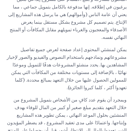
يرغبون في إطلاقه. إنها مدفوعة بالكامل بتمويل جماعي ، مما
يعني أن عامة الناس (وأموالهم) هي ما يرسل هذه المشاريع إلى
الإنتاج. يتم تصميم كل مشروع بشكل مستقل بينما يعرض
الأصدقاء والمعجبون والغرباء تمويلهم مقابل المكافآت أو المنتج
النهائي نفسه.
يمكن لمنشئي المحتوى إعداد صفحة لعرض جميع تفاصيل
مشروعاتهم ونماذجهم باستخدام النصوص والفيديو والصور لإخبار
المشاهدين بها. يحدد منشئو المشروعات هدفًا للتمويل وموعدًا
نهائيًا ، بالإضافة إلى مستويات مختلفة من المكافآت التي يمكن
للممولين الحصول عليها من خلال التعهد بمبالغ محددة. (كلما
تعهدوا أكثر ، كلما كبروا الجائزة).
وبمجرد أن يقوم عدد كافٍ من الأشخاص بتمويل المشروع من
خلال التعهد بتقديم مبلغ صغير أو كبير من المال للوفاء بهدف
المنشئين بحلول الموعد النهائي ، يمكن تطوير هذه المشاريع
وإنتاجها. واعتمادًا على مدى تعقيد المشروع ، قد يضطر المؤيدون
الذين تعهدوا بالمال إلى الانتظار أشهر قبل أن يحصلوا على المنتج