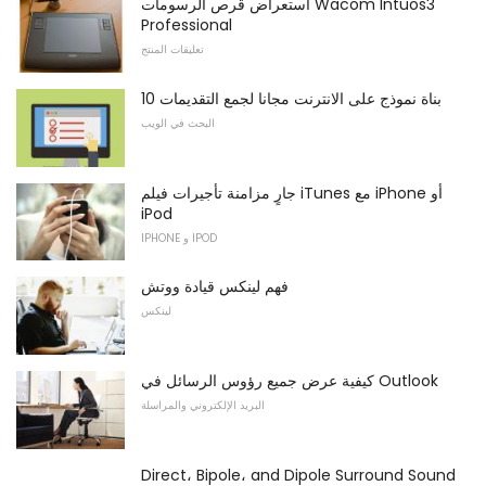
استعراض قرص الرسومات Wacom Intuos3
Professional
تعليقات المنتج
10 بناة نموذج على الانترنت مجانا لجمع التقديمات
البحث في الويب
جارٍ مزامنة تأجيرات فيلم iTunes مع iPhone أو
iPod
IPHONE و IPOD
فهم لينكس قيادة ووتش
لينكس
كيفية عرض جميع رؤوس الرسائل في Outlook
البريد الإلكتروني والمراسلة
Direct، Bipole، and Dipole Surround Sound