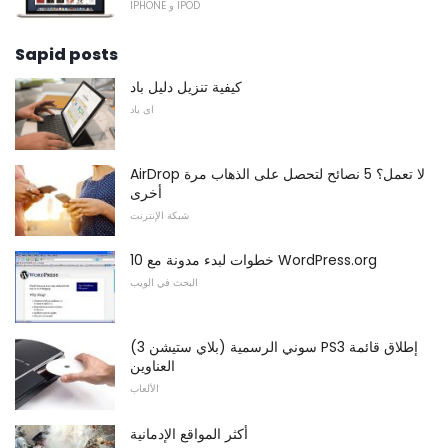
IPHONE و IPOD
Sapid posts
كيفية تنزيل دليل باد
اى باد
AirDrop لا تعمل؟ 5 نصائح لتحصل على الذهاب مرة
أخرى
شبكة الإنترنت
10 خطوات لبدء مدونة مع WordPress.org
البحث في الويب
سوني الرسمية (بلاي ستيشن 3) PS3 إطلاق قائمة
العناوين
الألعاب
أكثر المواقع الإدمانية