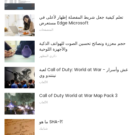
تعلم كيفية جعل شريط المفضلة إظهار لأعلى في
مستعرض Edge Microsoft
المتصفحات
حجم معززة ونصائح تحسين الصوت للهواتف الذكية
والأجهزة اللوحية
ذكري المظهر
لعبة Call of Duty: World at War غش وأسرار -
نينتندو وي
الألعاب
Call of Duty World at War Map Pack 3
الألعاب
ما هو SHA-1؟
شبابيك