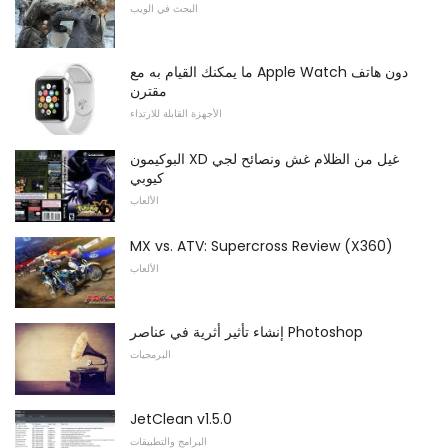
البحث في الويب
ما يمكنك القيام به مع Apple Watch دون هاتف
مقترن
الأجهزة القابلة للارتداء
البوكيمون XD غيل من الظلام غش ونصائح لجي
كيوبي
الألعاب
MX vs. ATV: Supercross Review (X360)
الألعاب
إنشاء تأثير أثرية في عناصر Photoshop
البرمجيات
JetClean v1.5.0
البرامج والتطبيقات