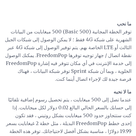
ما نحب
توفر الخطة المجانية (Basic 500) 500 ميغابايت من البيانات
الشهرية على شبكة 4G فقط ؛ لا يمكن الوصول إلى شبكات الجيل
الثالث أو LTE الخاصة بهم. يتم توفير الوصول إلى شبكة 4G عبر
نقطة اتصال / جهاز توجيه توفرها FreedomPop. يمكنك الوصول
إلى خدمة الإنترنت في أي مكان تتوفر فيه إشارة FreedomPop
الخلوية ، وبما أن شبكة Sprint توفر شبكة البيانات ، فهناك
فرصة جيدة لك لإجراء اتصال أينما كنت.
ما لا نحبه
عندما تصل إلى 500 ميغابايت ، يتم تحصيل رسوم إضافية تلقائيًا
إلى حسابك بالسعر الحالي البالغ 0.02 دولار لكل ميجابايت. إذا
كنت ستتجاوز حدود 500 ميغابايت بشكل روتيني ، فقد تكون
إحدى خطط FreedomPop البديلة ، مثل خطة 2 غيغابايت بسعر
19.99 دولارًا ، مناسبة بشكل أفضل لاحتياجاتك. توفر هذه الخطة