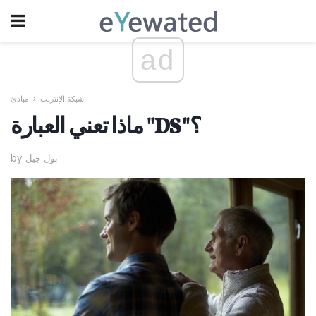
ad
شبكة الإنترنت
مبادئ
ماذا تعني العبارة "DS"؟
by بول جيل