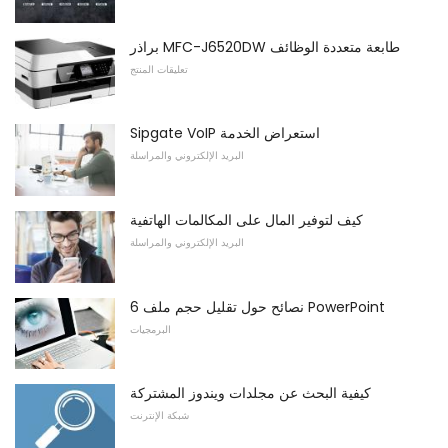
براذر MFC-J6520DW طابعة متعددة الوظائف
تعليقات المنتج
Sipgate VoIP استعراض الخدمة
البريد الإلكتروني والمراسلة
كيف لتوفير المال على المكالمات الهاتفية
البريد الإلكتروني والمراسلة
6 نصائح حول تقليل حجم ملف PowerPoint
البرمجيات
كيفية البحث عن مجلدات ويندوز المشتركة
شبكة الإنترنت