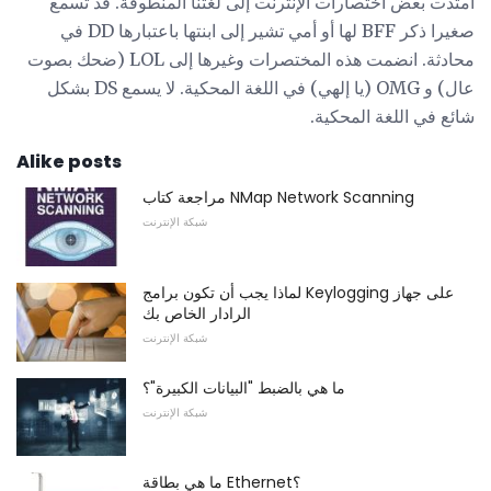
امتدت بعض اختصارات الإنترنت إلى لغتنا المنطوقة. قد تسمع
صغيرا ذكر BFF لها أو أمي تشير إلى ابنتها باعتبارها DD في
محادثة. انضمت هذه المختصرات وغيرها إلى LOL (ضحك بصوت
عال) و OMG (يا إلهي) في اللغة المحكية. لا يسمع DS بشكل
شائع في اللغة المحكية.
Alike posts
مراجعة كتاب NMap Network Scanning
شبكة الإنترنت
لماذا يجب أن تكون برامج Keylogging على جهاز
الرادار الخاص بك
شبكة الإنترنت
ما هي بالضبط "البيانات الكبيرة"؟
شبكة الإنترنت
ما هي بطاقة Ethernet؟