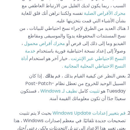
السبب ، ربما يكون لديك القليل من الارتباط العاطفي مع
محرك الأقراص الصلبة
نفسه ولكننا نراهن أنك قلق للغاية
بشأن الأشياء التي قمت بتخزينها عليه.
هناك العديد من الطرق لإجراء نسخ احتياطي للبيانات ، من
نسخ المستندات المحفوظة يدويًا والموسيقى ومقاطع
الفيديو وما إلى ذلك إلى قرص أو
محرك أقراص محمول
،
وصولاً إلى إعداد نسخة احتياطية فورية باستخدام
خدمة
النسخ الاحتياطي عبر الإنترنت
. خيار آخر هو استخدام
أداة
النسخ الاحتياطي المحلية المجانية
.
بغض النظر عن كيفية القيام بذلك ، قم
بذلك
. إذا كان
السبيل الوحيد للخروج من تعطل نظام Post-Patch-
Tuesday هو
تثبيت
كامل
نظيف لـ Windows
، فستكون
سعيدًا جدًا أن تكون معلوماتك القيمة آمنة.
قم بتغيير إعدادات Windows Update
بحيث لا يتم تثبيت
تصحيحات جديدة تلقائيًا. في معظم إصدارات Windows ، هذا
يعني تغيير هذا الإعداد إلى
تنزيل التحديثات ولكن دعني أختار