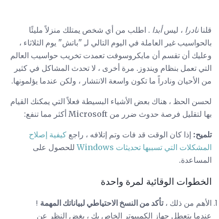
قلنا
نادرا
، ليس
أبدا
. اطلب من أي شخص يمتلك منزلاً مليئًا
بالحواسيب غير العاملة في اليوم التالي لـِ "باتش" يوم الثلاثاء ،
وعليك أن تقسم أن مايكروسوفت تعمدت تخريب حواسيب العالم
التي تعمل بنظام ويندوز. مرة أخرى ، لا تحدث المشاكل في كثير
من الأحيان ونادراً ما تكون واسعة الانتشار ، ولكن عندما يؤلمونها.
لحسن الحظ ، هناك بعض الأشياء البسيطة فعلاً التي يمكنك القيام
بها لتقليل فرصة حدوث ضرر من Microsoft أكثر مما تنفع:
تلميح:
إذا كان الوقت قد فات وتم إتلافه ، راجع
كيفية إصلاح
المشكلات التي تسببها تحديثات Windows
للحصول على
المساعدة.
الخطوات الوقائية لمرة واحدة
الأهم من ذلك ،
تأكد من النسخ الاحتياطي لبياناتك المهمة
!
عندما يتعطل جهاز الكمبيوتر الخاص بك ، بغض النظر عن