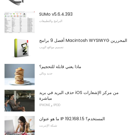
SUMo v5.6.4.393
البرامج والتطبيقات
أفضل 9 برامج Macintosh WYSIWYG المحررين
تصميم مواقع الويب
ماذا يعني قابلة للتحجيم؟
جديد وتالي
حذف البريد في بريد iOS من مركز الإشعارات
مباشرة
IPHONE و IPOD
ما هو عنوان IP 192.168.1.5 المستخدم؟
شبكة الإنترنت