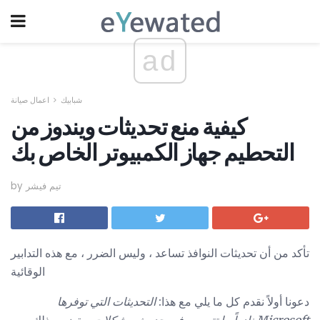
ad
شبابيك
اعمال صيانة
كيفية منع تحديثات ويندوز من
التحطيم جهاز الكمبيوتر الخاص بك
by تيم فيشر
تأكد من أن تحديثات النوافذ تساعد ، وليس الضرر ، مع هذه التدابير
الوقائية
دعونا أولاً نقدم كل ما يلي مع هذا:
التحديثات التي توفرها
Microsoft نادراً ما تتسبب في حدوث مشكلات
. يتضمن ذلك