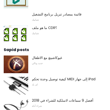
قائمة بمصادر تنزيل برنامج التشغيل
شبابيك
ما هو ملف CDR؟
شبابيك
Sapid posts
غيوكاشينغ مع الاطفال
جديد وتالي
كيفية توصيل وحدة تحكم MIDI إلى جهاز iPad
اى باد
أفضل 9 سماعات لاسلكية للشراء في 2018
شراء أدلة