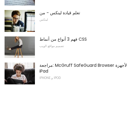
تعلم قيادة لينكس - من
لينكس
فهم 3 أنواع من أنماط CSS
تصميم مواقع الويب
مراجعة: McGruff SafeGuard Browser لأجهزة
iPad
IPHONE و IPOD