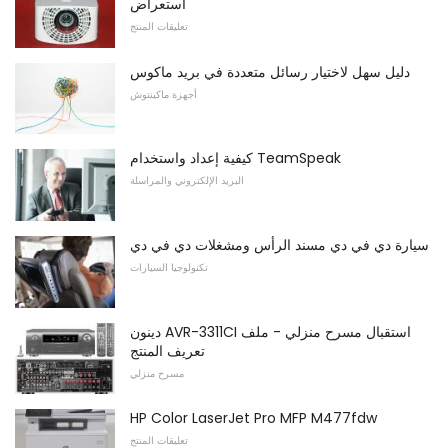
استعراض
تعليقات المنتج
دليل سهل لاختيار رسائل متعددة في بريد ماكوس
أجهزة ماكينتوش
كيفية إعداد واستخدام TeamSpeak
البريد الإلكتروني والمراسلة
سيارة دي في دي مسند الرأس ومشغلات دي في دي
تكنولوجيا السيارات
دينون AVR-3311CI استقبال مسرح منزلي - ملف
تعريف المنتج
مسرح منزلي
HP Color LaserJet Pro MFP M477fdw
تعليقات المنتج