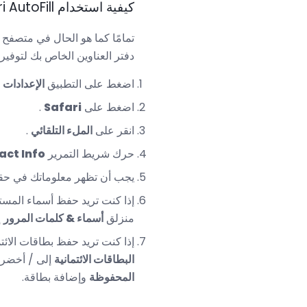
كيفية استخدام Safari AutoFill لملء نماذج أسرع
دفتر العناوين الخاص بك لتوفير
اضغط على التطبيق
الإعدادات
.
اضغط على
Safari
.
انقر على
الملء التلقائي
.
حرك شريط التمرير
act Info
يجب أن تظهر معلوماتك في حق
إذا كنت تريد حفظ أسماء المست
منزلق
أسماء & كلمات المرور
إ
إذا كنت تريد حفظ بطاقات الائ
البطاقات الائتمانية
إلى / أخضر. إذا
المحفوظة
وإضافة بطاقة.