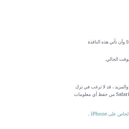
إذا كنت تريد أن تنقر الروابط التي تنقر عليها لفتحها في نافذة جديدة في Safari وأن تأتي هذه النافذة
لوقت الحالي.
المزيد ، قد لا ترغب في ترك
هذه المسارات خلفك. إذا كان الأمر كذلك ، يجب عليك استخدام ميزة التصفح الخاص في Safari. يمنع Safari من حفظ أي معلومات
ص على iPhone
.