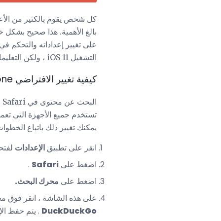
كل شخص يقوم بالكثير من الأع
بالغ الأهمية. هذا صحيح بشكل خاص
على تغيير إعداداته والتحكم في
التشغيل iOS 11 ، ولكن التعليمات مشابهة إلى حد ما للإصدارات القديمة أيضًا).
كيفية تغيير الافتراضي iPhone متصفح بحث المحرك
ا
يمكنك تغيير ذلك باتباع الخطوات 
انقر على تطبيق
الإعدادات
لفتحه
اضغط على
Safari
.
اضغط على
محرك البحث.
على هذه الشاشة ، انقر فوق مح
DuckDuckGo
. يتم حفظ الإ