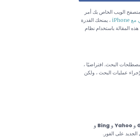
متصفح الويب الخاص بك أمر
، يمنحك القدرة
هذه المقالة باستخدام نظام
دخال مصطلحات البحث. افتراضيًا ،
 جميع الأجهزة التي تعمل بنظام التشغيل iOS - iPhone و iPad و iPod touch - Google لإجراء عمليات البحث ، ولكن
و
Yahoo
و
Bing
و
الجديد على الفور.