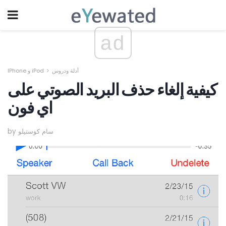
ad
أدلة ودروس
IPhone و iPod
كيفية إلغاء حذف البريد الصوتي على
اي فون
by سام كوستيلو