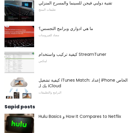
تقنية دولبي فيجن للسينما والمسرح المنزلي
تعليقات المنتج
ما هي ادواري وبرامج التجسس؟
مضاد للفيروسات
كيفية تركيب واستخدام StreamTuner
لينكس
كيفية تشغيل iTunes Match: إعداد iPhone الخاص
بك لـ iCloud
البرامج والتطبيقات
Sapid posts
Hulu Basics و How It Compares to Netflix