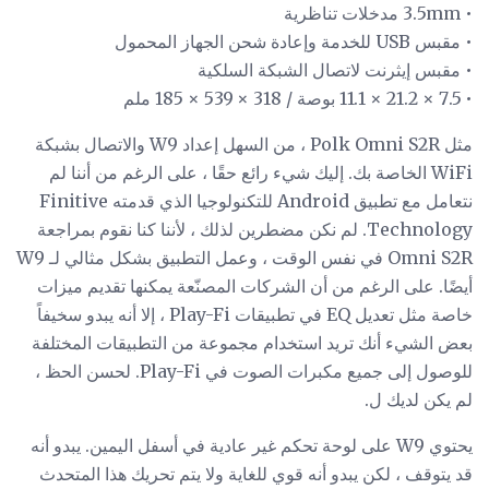
• 3.5mm مدخلات تناظرية
• مقبس USB للخدمة وإعادة شحن الجهاز المحمول
• مقبس إيثرنت لاتصال الشبكة السلكية
• 7.5 × 21.2 × 11.1 بوصة / 318 × 539 × 185 ملم
مثل Polk Omni S2R ، من السهل إعداد W9 والاتصال بشبكة
WiFi الخاصة بك. إليك شيء رائع حقًا ، على الرغم من أننا لم
نتعامل مع تطبيق Android للتكنولوجيا الذي قدمته Finitive
Technology. لم نكن مضطرين لذلك ، لأننا كنا نقوم بمراجعة
Omni S2R في نفس الوقت ، وعمل التطبيق بشكل مثالي لـ W9
أيضًا. على الرغم من أن الشركات المصنّعة يمكنها تقديم ميزات
خاصة مثل تعديل EQ في تطبيقات Play-Fi ، إلا أنه يبدو سخيفاً
بعض الشيء أنك تريد استخدام مجموعة من التطبيقات المختلفة
للوصول إلى جميع مكبرات الصوت في Play-Fi. لحسن الحظ ،
لم يكن لديك ل.
يحتوي W9 على لوحة تحكم غير عادية في أسفل اليمين. يبدو أنه
قد يتوقف ، لكن يبدو أنه قوي للغاية ولا يتم تحريك هذا المتحدث