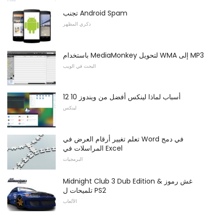
تجنب Android Spam
ذكري المظهر
باستخدام MediaMonkey لتحويل WMA إلى MP3
البحث في الويب
12 أسباب لماذا لينكس أفضل من ويندوز 10
لينكس
تعلم تغيير أرقام العرض في Word في دمج
المراسلات في Excel
البرمجيات
Midnight Club 3 Dub Edition غش رموز &
تلميحات ل PS2
الألعاب