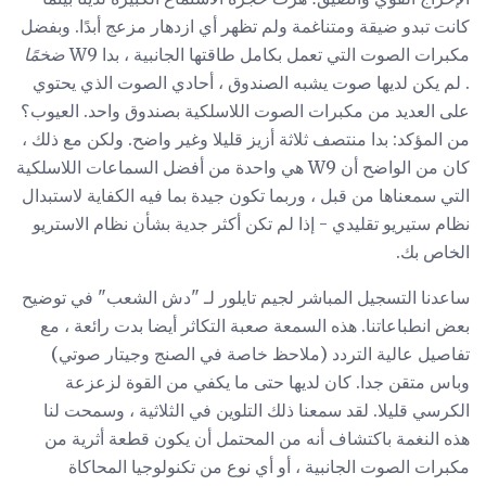
كانت تبدو ضيقة ومتناغمة ولم تظهر أي ازدهار مزعج أبدًا. وبفضل
مكبرات الصوت التي تعمل بكامل طاقتها الجانبية ، بدا W9
ضخمًا
. لم يكن لديها صوت يشبه الصندوق ، أحادي الصوت الذي يحتوي
على العديد من مكبرات الصوت اللاسلكية بصندوق واحد. العيوب؟
من المؤكد: بدا منتصف ثلاثة أزيز قليلا وغير واضح. ولكن مع ذلك ،
كان من الواضح أن W9 هي واحدة من أفضل السماعات اللاسلكية
التي سمعناها من قبل ، وربما تكون جيدة بما فيه الكفاية لاستبدال
نظام ستيريو تقليدي - إذا لم تكن أكثر جدية بشأن نظام الاستريو
الخاص بك.
ساعدنا التسجيل المباشر لجيم تايلور لـ "دش الشعب" في توضيح
بعض انطباعاتنا. هذه السمعة صعبة التكاثر أيضا بدت رائعة ، مع
تفاصيل عالية التردد (ملاحظ خاصة في الصنج وجيتار صوتي)
وباس متقن جدا. كان لديها حتى ما يكفي من القوة لزعزعة
الكرسي قليلا. لقد سمعنا ذلك التلوين في الثلاثية ، وسمحت لنا
هذه النغمة باكتشاف أنه من المحتمل أن يكون قطعة أثرية من
مكبرات الصوت الجانبية ، أو أي نوع من تكنولوجيا المحاكاة