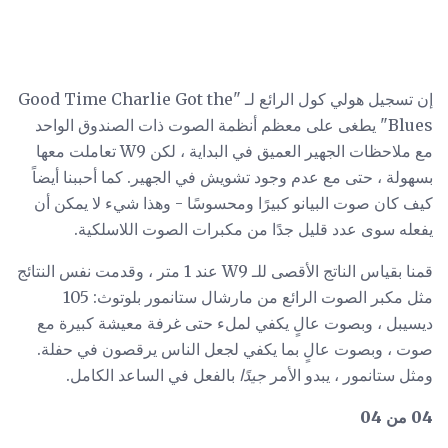
إن تسجيل هولي كول الرائع لـ "Good Time Charlie Got the
Blues" يطغى على معظم أنظمة الصوت ذات الصندوق الواحد
مع ملاحظات الجهير العميق في البداية ، لكن W9 تعاملت معها
بسهولة ، حتى مع عدم وجود تشويش في الجهير. كما أحببنا أيضاً
كيف كان صوت البيانو كبيرًا ومحسوسًا - وهذا شيء لا يمكن أن
يفعله سوى عدد قليل جدًا من مكبرات الصوت اللاسلكية.
قمنا بقياس الناتج الأقصى للـ W9 عند 1 متر ، وقدمت نفس النتائج
مثل مكبر الصوت الرائع من مارشال ستانمور بلوتوث: 105
ديسيبل ، وبصوت عالٍ يكفي لملء حتى غرفة معيشة كبيرة مع
صوت ، وبصوت عالٍ بما يكفي لجعل الناس يرقصون في حفلة.
ومثل ستانمور ، يبدو الأمر
جيدًا
بالفعل في الساعد الكامل.
04 من 04