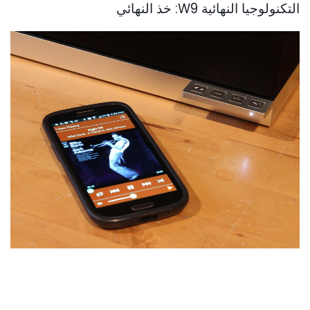
التكنولوجيا النهائية W9: خذ النهائي