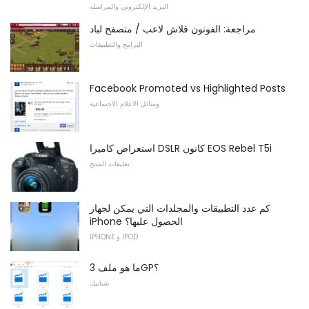
البريد الإلكتروني والمراسلة
مراجعة: الفوتون فلاش لاعب / متصفح لباد
البرامج والتطبيقات
Facebook Promoted vs Highlighted Posts
وسائل الاعلام الاجتماعية
استعراض كاميرا DSLR كانون EOS Rebel T5i
تعليقات المنتج
كم عدد التطبيقات والمجلدات التي يمكن لجهاز
iPhone الحصول عليها؟
IPHONE و IPOD
ما هو ملف 3GP؟
شبابيك