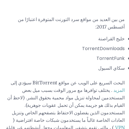
من بين العديد من مواقع سرد التورنت المتوفرة اعتبارًا من
أغسطس 2017:
خليج القراصنة
TorrentDownloads
TorrentFunk
سكاي السيول
البحث السريع على الويب عن مواقع BitTorrent سيؤدي إلى
المزيد
. يختلف توافرها مع مرور الوقت بسبب ميل بعض
المستخدمين لمحاولة تنزيل مواد محمية بحقوق النشر. (لاحظ أن
القيام بذلك هو جريمة يمكن أن تحمل عقوبات جوهرية).
المستخدمون الذين يفضلون الاحتفاظ بتصفحهم الخاص وتنزيل
العادات الخاصة غالباً ما يستخدمون شبكات خاصة افتراضية (
VPN
) ، والتي تقوم بتشفير المعلومات وجعل أنشطتهم غير قابلة