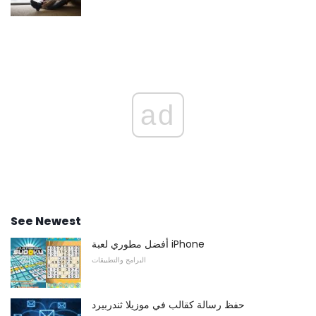
ad
See Newest
أفضل مطوري لعبة iPhone
البرامج والتطبيقات
حفظ رسالة كقالب في موزيلا ثندربيرد