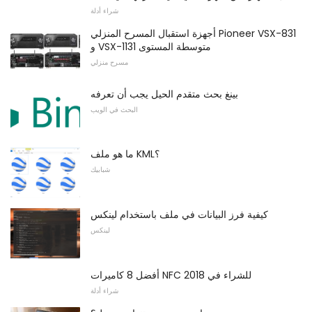
شراء أدلة
أجهزة استقبال المسرح المنزلي Pioneer VSX-831
و VSX-1131 متوسطة المستوى
مسرح منزلي
بينغ بحث متقدم الحيل يجب أن تعرفه
البحث في الويب
ما هو ملف KML؟
شبابيك
كيفية فرز البيانات في ملف باستخدام لينكس
لينكس
أفضل 8 كاميرات NFC للشراء في 2018
شراء أدلة