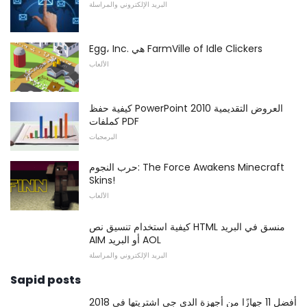
البريد الإلكتروني والمراسلة
Egg، Inc. هي FarmVille of Idle Clickers
الألعاب
كيفية حفظ PowerPoint 2010 العروض التقديمية
كملفات PDF
البرمجيات
حرب النجوم: The Force Awakens Minecraft
Skins!
الألعاب
كيفية استخدام تنسيق نص HTML منسق في البريد
AIM أو البريد AOL
البريد الإلكتروني والمراسلة
Sapid posts
أفضل 11 جهازًا من أجهزة الدي جي اشتريتها في 2018