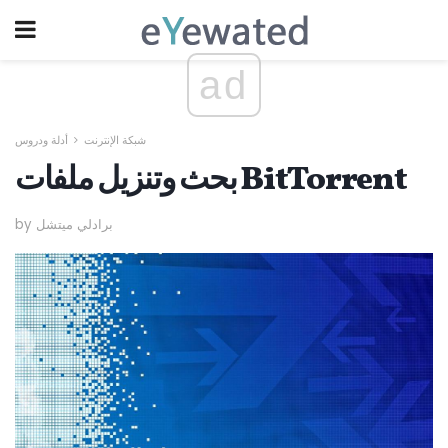
ad
شبكة الإنترنت
أدلة ودروس
بحث وتنزيل ملفات BitTorrent
by برادلي ميتشل