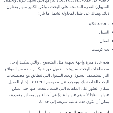
لا يقدم كل عملاء BitTorrent (البرامج التي تسهل تنزيل وتحميل
السيول) القدرة المدمجة على البحث ، ولكن الكثير منهم يفعلون
ذلك. وهناك عدد قليل لمحاولة تشمل ما يلي:
qBittorent
السيل
انتقال
بت كوميت
هذه عادة ميزة واجهة بديهية مثل المتصفح ، والتي يمكنك إدخال
مصطلحات البحث. ثم يبحث العميل عبر شبكة واسعة من المواقع
التي تستضيف السيول ويعيد السيول التي تتطابق مع مصطلحات
البحث الخاصة بك. وبمجرد تنزيله ، يقوم torrent بإخبار العميل
بمكان العثور على الملفات التي قمت بالبحث عنها حتى يمكن
تنزيلها. نظرًا لأنه يتم تنزيلها عادةً في أجزاء من مصادر متعددة ،
يمكن أن تكون هذه عملية سريعة إلى حد ما.
استخدام متصفح للبحث عن وتنزيل السيول