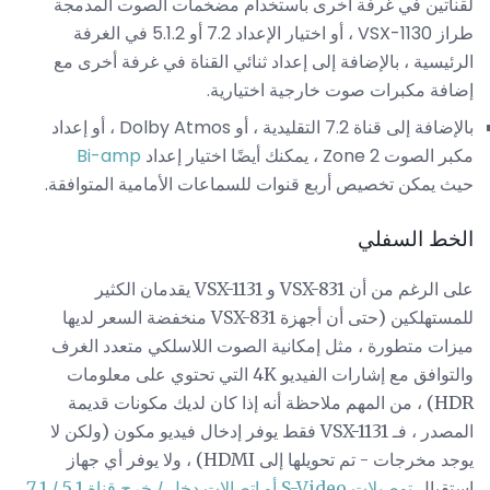
لقناتين في غرفة أخرى باستخدام مضخمات الصوت المدمجة
طراز VSX-1130 ، أو اختيار الإعداد 7.2 أو 5.1.2 في الغرفة
الرئيسية ، بالإضافة إلى إعداد ثنائي القناة في غرفة أخرى مع
إضافة مكبرات صوت خارجية اختيارية.
بالإضافة إلى قناة 7.2 التقليدية ، أو Dolby Atmos ، أو إعداد
مكبر الصوت Zone 2 ، يمكنك أيضًا اختيار إعداد
Bi-amp
حيث يمكن تخصيص أربع قنوات للسماعات الأمامية المتوافقة.
الخط السفلي
على الرغم من أن VSX-831 و VSX-1131 يقدمان الكثير
للمستهلكين (حتى أن أجهزة VSX-831 منخفضة السعر لديها
ميزات متطورة ، مثل إمكانية الصوت اللاسلكي متعدد الغرف
والتوافق مع إشارات الفيديو 4K التي تحتوي على معلومات
HDR) ، من المهم ملاحظة أنه إذا كان لديك مكونات قديمة
المصدر ، فـ VSX-1131 فقط يوفر إدخال فيديو مكون (ولكن لا
يوجد مخرجات - تم تحويلها إلى HDMI) ، ولا يوفر أي جهاز
استقبال
توصيلات S-Video أو اتصالات دخل / خرج قناة 5.1 / 7.1
.