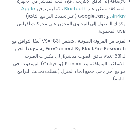
بالإضافة إلى تدفق الإنترنت ، فإن البث المباشر من الأجهزة
المتوافقة ممكن عبر
Bluetooth
، كما يتم توفير
Apple
AirPlay
و GoogleCast (عبر تحديث البرامج الثابتة) ،
وكذلك الوصول إلى المحتوى المخزن على محركات أقراص
USB المحمولة.
لمزيد من المرونة الصوتية ، يتضمن VSX-831 أيضًا التوافق مع
FireConnect By BlackFire Research. يسمح هذا الخيار
لـ VSX-831 بدفق الصوت مباشرةً إلى مكبرات الصوت
اللاسلكية المتوافقة مع Pioneer (و Onkyo) الموضوعة في
مواقع أخرى في جميع أنحاء المنزل (يتطلب تحديث البرامج
الثابتة).