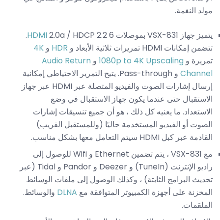
مولد النغمة.
يتميز جهاز VSX-831 بموصلات 6
HDMI
2.0a / HDCP 2.2.
تتضمن إمكانات HDMI تمريرات ثلاثية الأبعاد و
HDR
و
4K
تمريرة و
1080p to 4K Upscaling
و
Audio Return
Channel
و Pass-through. يتيح التمرير الاحتياطي إمكانية
إرسال إشارات الصوت والفيديو المتصلة عبر HDMI عبر جهاز
الاستقبال حتى عندما يكون جهاز الاستقبال في وضع
الاستعداد. ما يعنيه كل ذلك ، هو أن جميع تنسيقات إشارات
الصوت أو الفيديو المستخدمة حاليًا (وللمستقبل القريب)
القادمة عبر كبل HDMI سيتم التعامل معها بشكل مناسب.
مع VSX-831 ، يتم تضمين Ethernet و Wifi للوصول إلى
راديو الإنترنت (TuneIn) و Deezer و Pandor و Tidal (عبر
تحديث البرامج الثابتة) ، وكذلك الوصول إلى ملفات الوسائط
المخزنة على أجهزة الكمبيوتر المتوافقة مع
DLNA
والوسائط.
الملقمات.