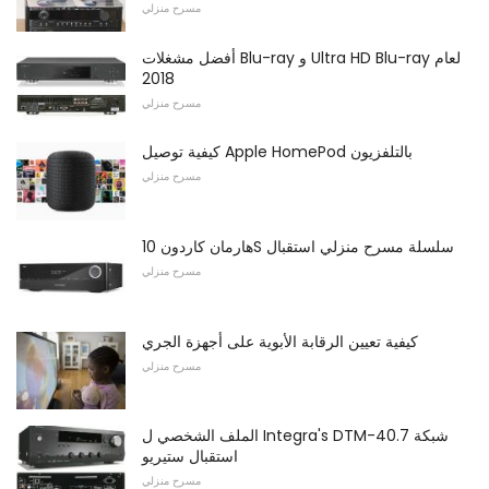
مسرح منزلي
أفضل مشغلات Blu-ray و Ultra HD Blu-ray لعام
2018
مسرح منزلي
كيفية توصيل Apple HomePod بالتلفزيون
مسرح منزلي
هارمان كاردون 10S سلسلة مسرح منزلي استقبال
مسرح منزلي
كيفية تعيين الرقابة الأبوية على أجهزة الجري
مسرح منزلي
الملف الشخصي ل Integra's DTM-40.7 شبكة
استقبال ستيريو
مسرح منزلي