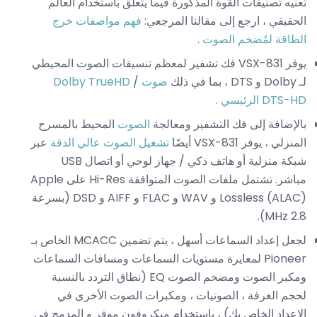
تعنيه تصنيفات القوة المذكورة فيما يتعلق باستخدام العالم
الحقيقي ، ارجع إلى مقالنا المرجعي:
فهم مواصفات خرج
الطاقة لمُضخم الصوت
.
يوفر VSX-831 فك تشفير لمعظم تنسيقات الصوت المحيطي
لـ Dolby و DTS ، بما في ذلك
صوت Dolby TrueHD
/
DTS-HD الرئيسي
.
بالإضافة إلى فك التشفير ومعالجة
الصوت
المحيط بالمسرح
المنزلي ، يوفر VSX-831 أيضًا
تشغيل الصوت عالي الدقة
عبر
شبكة منزلية أو هاتف ذكي / جهاز لوحي أو اتصال USB
مباشر. تشتمل ملفات الصوت المتوافقة Hi-Res على Apple
Lossless (ALAC) و WAV و FLAC و AIFF و DSD (بسرعة
2.8 MHz).
لجعل إعداد السماعات أسهل ، يتم تضمين MCACC الخاص بـ
Pioneer لمعايرة مستويات السماعات ومسافات السماعات
ومكبر الصوت ومضخم الصوت EQ (نطاق التردد بالنسبة
لحجم الغرفة ، الصوتيات ، ومكبرات الصوت الأخرى في
الإعداد الخاص بك) ، باستخدام ميكروفون موفر و المدمج في