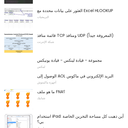
العثور على بيانات محددة مع Excel HLOOKUP
البرمجيات
قائمة منافذ TCP ومنافذ UDP (المعروفة جيداً)
شبكة الإنترنت
مجموعة - قيادة لينكس - قيادة يونيكس
لينكس
الوصول إلى AOL البريد الإلكتروني في ماكوس
أجهزة ماكينتوش
ما هو ملف FNA؟
شبابيك
استخدام iPad: أين ذهبت كل مساحة التخزين الخاصة
بي؟