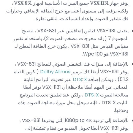
يوفر جهاز VSX-1131 جميع الميزات الأساسية لجهاز VSX-831 ،
ولكنه يرفعه إلى مستوى أعلى مع خرج الطاقة الإضافي وخيارات
فك تشفير الصوت وإعداد السماعات. لنلقي نظرة.
يضيف VSX-1131 قناتين إضافيتين عبر VSX-831 ، ليصبح
المجموع 7 (زائد مخرجات مضخم الصوت 2). باستخدام نفس
مقياس القياس مثل VSX-831 ، يكون خرج الطاقة المعلن لـ
VSX-1131 هو 100 Wpc.
بالإضافة إلى ميزات فك التشفير الصوتي للمعالج VSX-831 ،
يوفر VSX-1131 أيضًا فك ترميز
Dolby Atmos
(تكوين القناة
5.1.2) ، ويمكن إضافة
DTS: X
عبر تحديث البرامج الثابتة
المجاني. من المهم أيضًا ملاحظة أن VSX-1131 يوفر أيضًا
معالجة الصوت
DTS: X
، ولكن عند تطبيق تحديث البرنامج
الثابت DTS: X ، فإنه سيحل محل ميزة معالجة الصوت هذه
وحذفها.
بالإضافة إلى ترقية 1080p to 4K التي يوفرها VSX-831 ،
يوفر VSX-1131 أيضًا تحويل الفيديو من نظام تمثيلية إلى