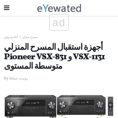
ad
مسرح منزلي
أدلة ودروس
أجهزة استقبال المسرح المنزلي
Pioneer VSX-831 و VSX-1131
متوسطة المستوى
by روبرت سيلفا