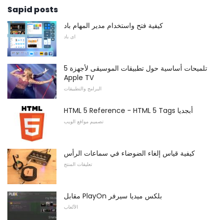
Sapid posts
كيفية فتح واستخدام مدير المهام باد
اى باد
5 تلميحات أساسية حول تطبيقات الموسيقى لأجهزة
Apple TV
البرامج والتطبيقات
HTML 5 Reference - HTML 5 Tags أبجديا
تصميم مواقع الويب
كيفية قياس إلغاء الضوضاء في سماعات الرأس
تعليقات المنتج
مقابل PlayOn بلكس ميديا ​​سيرفر
الألعاب