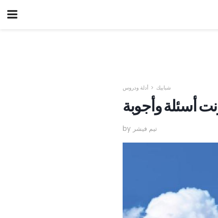
شبابيك
أدلة ودروس
رنت أسئلة وأجوبة
by تيم فيشر